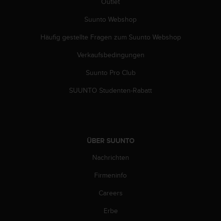
Outlet
b
l
Suunto Webshop
e
m
Häufig gestellte Fragen zum Suunto Webshop
e
Verkaufsbedingungen
m
i
Suunto Pro Club
t
d
SUUNTO Studenten-Rabatt
e
m
Z
u
g
ÜBER SUUNTO
r
i
Nachrichten
f
f
Firmeninfo
a
Careers
u
f
Erbe
I