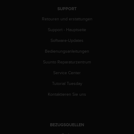
s
n
SUPPORT
o
r
Retouren und erstattungen
m
Support - Hauptseite
e
n
Software-Updates
a
n
Bedienungsanleitungen
.
S
Suunto Reparaturzentrum
o
l
Service Center
l
Tutorial Tuesday
t
e
Kontaktieren Sie uns
s
t
d
u
P
BEZUGSQUELLEN
r
o