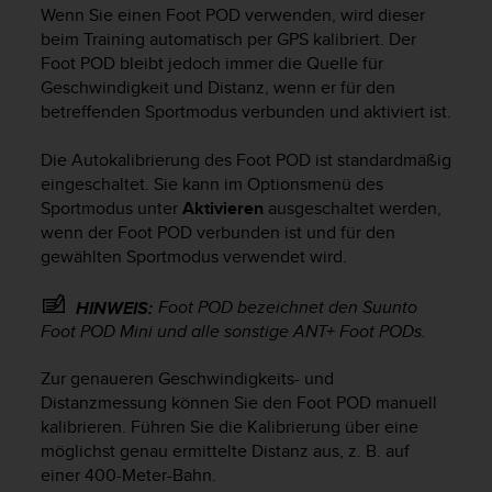
i
Wenn Sie einen Foot POD verwenden, wird dieser
t
beim Training automatisch per GPS kalibriert. Der
ä
Foot POD bleibt jedoch immer die Quelle für
t
Geschwindigkeit und Distanz, wenn er für den
s
betreffenden Sportmodus verbunden und aktiviert ist.
s
t
u
Die Autokalibrierung des Foot POD ist standardmäßig
f
eingeschaltet. Sie kann im Optionsmenü des
e
Sportmodus unter
Aktivieren
ausgeschaltet werden,
A
wenn der Foot POD verbunden ist und für den
A
gewählten Sportmodus verwendet wird.
d
i
Foot POD bezeichnet den Suunto
HINWEIS:
e
Foot POD Mini und alle sonstige ANT+ Foot PODs.
s
e
r
Zur genaueren Geschwindigkeits- und
W
Distanzmessung können Sie den Foot POD manuell
e
kalibrieren. Führen Sie die Kalibrierung über eine
b
möglichst genau ermittelte Distanz aus, z. B. auf
s
einer 400-Meter-Bahn.
i