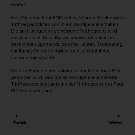
erneut.
G
)
Falls Sie ohne Foot POD laufen, können Sie dennoch
2
.
Trittfrequenzdaten von Ihrem Handgelenk erhalten.
0
Die am Handgelenk gemessene Trittfrequenz wird
s
zusammen mit FusedSpeed verwendet und ist in
o
bestimmten Sportmodi, darunter Laufen, Trailrunning,
w
Laufband, Orientierungslauf und Leichtathletik,
i
immer eingeschaltet.
e
d
Falls zu Beginn einer Trainingseinheit ein Foot POD
e
gefunden wird, wird die am Handgelenk ermittelte
r
E
Trittfrequenz des Laufs mit der Trittfrequenz des Foot
r
POD überschrieben.
f
ü
l
l
u
Zurück
Weiter
n
g