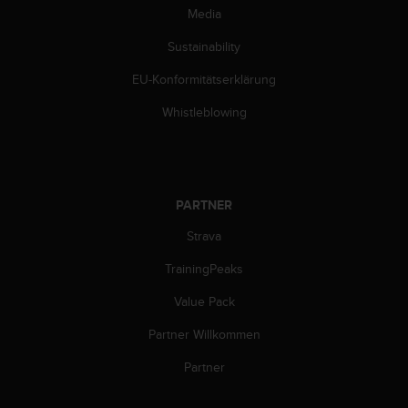
n
Media
f
o
Sustainability
r
m
EU-Konformitätserklärung
a
Whistleblowing
t
i
o
n
e
PARTNER
n
a
Strava
u
f
TrainingPeaks
d
i
Value Pack
e
s
Partner Willkommen
e
Partner
r
W
e