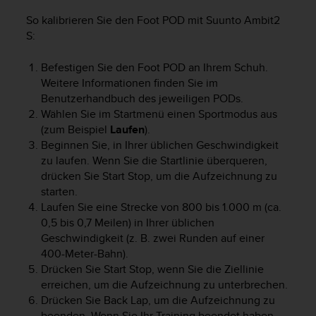
t
So kalibrieren Sie den Foot POD mit
Suunto Ambit2
e
S
:
m
i
t
Befestigen Sie den Foot POD an Ihrem Schuh.
d
Weitere Informationen finden Sie im
e
Benutzerhandbuch des jeweiligen PODs.
n
Wählen Sie im Startmenü einen Sportmodus aus
W
(zum Beispiel
Laufen
).
e
Beginnen Sie, in Ihrer üblichen Geschwindigkeit
b
zu laufen. Wenn Sie die Startlinie überqueren,
C
drücken Sie
Start Stop
, um die Aufzeichnung zu
o
starten.
n
Laufen Sie eine Strecke von 800 bis 1.000 m (ca.
t
e
0,5 bis 0,7 Meilen) in Ihrer üblichen
n
Geschwindigkeit (z. B. zwei Runden auf einer
t
400-Meter-Bahn).
A
Drücken Sie
Start Stop
, wenn Sie die Ziellinie
c
erreichen, um die Aufzeichnung zu unterbrechen.
c
Drücken Sie
Back Lap
, um die Aufzeichnung zu
e
beenden. Wenn Sie Ihr Training beendet haben,