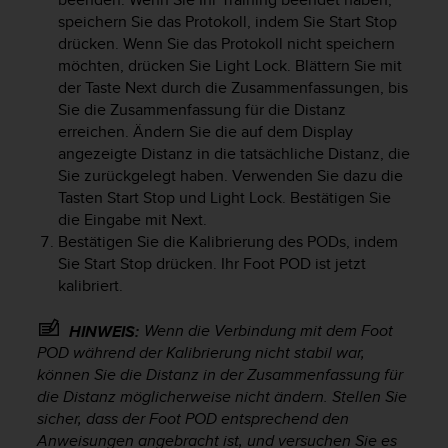
s
speichern Sie das Protokoll, indem Sie
Start Stop
s
drücken. Wenn Sie das Protokoll nicht speichern
i
möchten, drücken Sie
Light Lock
. Blättern Sie mit
b
i
der Taste
Next
durch die Zusammenfassungen, bis
l
Sie die Zusammenfassung für die Distanz
i
erreichen. Ändern Sie die auf dem Display
t
angezeigte Distanz in die tatsächliche Distanz, die
y
Sie zurückgelegt haben. Verwenden Sie dazu die
G
Tasten
Start Stop
und
Light Lock
. Bestätigen Sie
u
die Eingabe mit
Next
.
i
Bestätigen Sie die Kalibrierung des PODs, indem
d
Sie
Start Stop
drücken. Ihr Foot POD ist jetzt
e
kalibriert.
l
i
n
Wenn die Verbindung mit dem Foot
HINWEIS:
e
POD während der Kalibrierung nicht stabil war,
s
können Sie die Distanz in der Zusammenfassung für
(
die Distanz möglicherweise nicht ändern. Stellen Sie
W
sicher, dass der Foot POD entsprechend den
C
Anweisungen angebracht ist, und versuchen Sie es
A