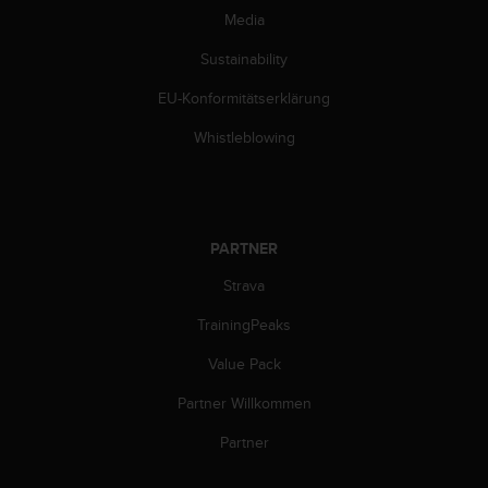
w
Media
e
i
Sustainability
t
e
EU-Konformitätserklärung
r
Whistleblowing
e
r
Z
u
g
PARTNER
ä
n
Strava
g
l
TrainingPeaks
i
c
Value Pack
h
k
Partner Willkommen
e
Partner
i
t