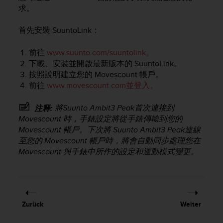
i
求。
t
ä
首先安裝 SuuntoLink：
t
s
s
前往
www.suunto.com/suuntolink。
t
下載、安裝並開啟最新版本的 SuuntoLink。
u
按照說明建立您的 Movescount 帳戶。
f
前往
www.movescount.com並登入。
e
A
將
Suunto Ambit3 Peak
首次連接到
注释:
A
Movescount 時，手錶設定將從手錶傳輸到您的
d
Movescount 帳戶。下次將
Suunto Ambit3 Peak
連線
i
e
至您的 Movescount 帳戶時，將會自動同步處理您在
s
Movescount 與手錶中所作的設定和運動模式變更。
e
r
W
e
b
Zurück
Weiter
s
i