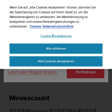
S
Registriere dich für den Newsletter und erhalte
u
Wenn Sie auf „Alle Cookies akzeptieren“ klicken, stimmen Sie
5% Rabatt
| Einfache Rückgaben
u
der Speicherung von Cookies auf Ihrem Gerät zu, um die
Dein Land oder deine Region:
Websitenavigation zu verbessern, die Websitenutzung zu
n
analysieren und unsere Marketingbemühungen zu
t
unterstützen.
Cookies
Datenschutzrichtlinie
o
United States
s
Cookie-Einstellungen
t
Home
Support
Suunto Ambit3 Peak
使用者指南 - 2.5
r
Currency: $ (USD)
e
Alle ablehnen
b
Shipping only to United States
SUUNTO AMBIT3 PEAK 使用者指南 - 2.5
t
Alle Cookies akzeptieren
d
i
Land oder Region ändern
Fortfahren
e
K
Movescount
o
n
f
Movescount
o
r
m
您可透過 Movescount 自訂您的手錶以滿足您的需