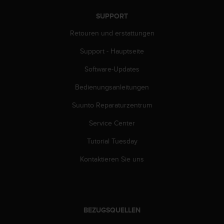
s
s
SUPPORT
i
b
Retouren und erstattungen
i
Support - Hauptseite
l
i
Software-Updates
t
y
Bedienungsanleitungen
G
u
Suunto Reparaturzentrum
i
d
Service Center
e
Tutorial Tuesday
l
i
Kontaktieren Sie uns
n
e
s
(
W
BEZUGSQUELLEN
C
A