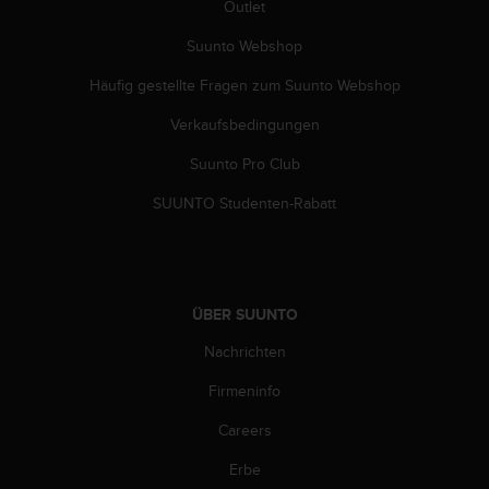
Outlet
G
)
Suunto Webshop
2
.
Häufig gestellte Fragen zum Suunto Webshop
0
Verkaufsbedingungen
s
o
Suunto Pro Club
w
i
SUUNTO Studenten-Rabatt
e
d
e
r
E
ÜBER SUUNTO
r
f
Nachrichten
ü
l
Firmeninfo
l
Careers
u
n
Erbe
g