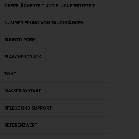
G
OBERFLÄCHENZEIT UND FLUGVERBOTSZEIT
)
2
NUMMERIERUNG VON TAUCHGÄNGEN
.
0
s
SUUNTO RGBM
o
w
i
FLASCHENDRUCK
e
d
e
TÖNE
r
E
WASSERKONTAKT
r
f
ü
PFLEGE UND SUPPORT
l
l
u
REFERENZWERT
n
g