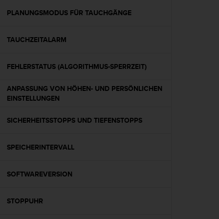
s
s
PLANUNGSMODUS FÜR TAUCHGÄNGE
i
b
TAUCHZEITALARM
i
l
i
FEHLERSTATUS (ALGORITHMUS-SPERRZEIT)
t
y
ANPASSUNG VON HÖHEN- UND PERSÖNLICHEN
G
EINSTELLUNGEN
u
i
d
SICHERHEITSSTOPPS UND TIEFENSTOPPS
e
l
SPEICHERINTERVALL
i
n
e
SOFTWAREVERSION
s
(
W
STOPPUHR
C
A