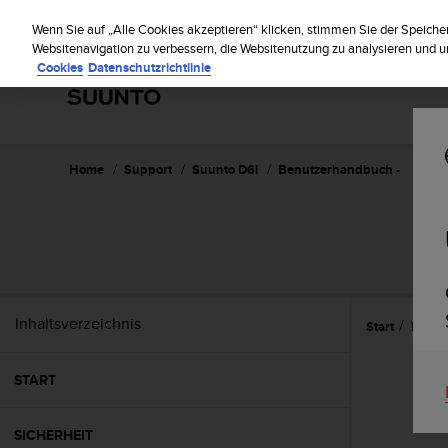
S
Reg
u
Wenn Sie auf „Alle Cookies akzeptieren“ klicken, stimmen Sie der Speiche
u
Websitenavigation zu verbessern, die Websitenutzung zu analysieren und
Cookies
Datenschutzrichtlinie
n
t
o
s
t
r
Home
Support
Suunto D6i
Benutzerhandbuch -
e
b
t
d
i
e
K
Inhaltsverzeichnis
Start
Eigen
o
n
f
START
o
r
m
SICHERHEIT