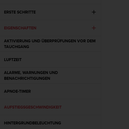
i
t
ä
ERSTE SCHRITTE
t
s
EIGENSCHAFTEN
s
t
u
AKTIVIERUNG UND ÜBERPRÜFUNGEN VOR DEM
f
TAUCHGANG
e
A
LUFTZEIT
A
d
ALARME, WARNUNGEN UND
i
BENACHRICHTIGUNGEN
e
s
APNOE-TIMER
e
r
W
AUFSTIEGSGESCHWINDIGKEIT
e
b
s
HINTERGRUNDBELEUCHTUNG
i