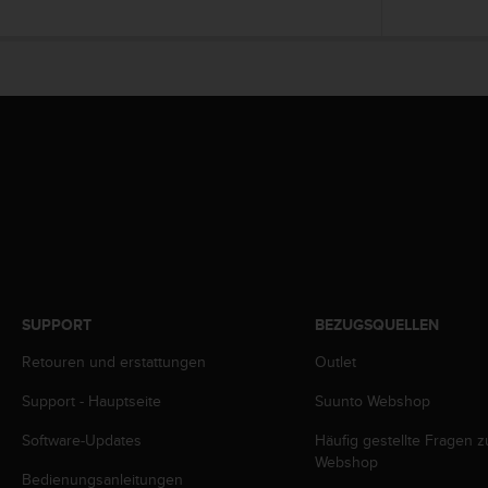
w
e
i
t
e
r
e
r
Z
u
g
ä
n
g
l
SUPPORT
BEZUGSQUELLEN
i
c
Retouren und erstattungen
Outlet
h
Support - Hauptseite
Suunto Webshop
k
e
Software-Updates
Häufig gestellte Fragen 
i
Webshop
t
Bedienungsanleitungen