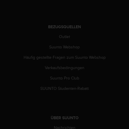
b
s
i
t
BEZUGSQUELLEN
e
h
Outlet
a
b
Suunto Webshop
e
n
Häufig gestellte Fragen zum Suunto Webshop
,
Verkaufsbedingungen
k
o
Suunto Pro Club
n
t
SUUNTO Studenten-Rabatt
a
k
t
i
e
ÜBER SUUNTO
r
e
Nachrichten