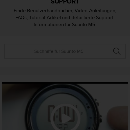
SUPPORT
i
t
Finde Benutzerhandbücher, Video-Anleitungen,
ä
FAQs, Tutorial-Artikel und detaillierte Support-
t
s
Informationen für Suunto M5.
s
t
u
f
e
A
A
d
i
e
s
e
r
W
e
b
s
i