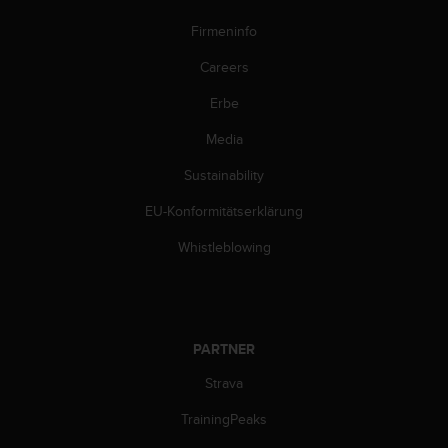
b
i
Firmeninfo
t
Careers
t
e
Erbe
d
e
Media
n
K
Sustainability
u
n
EU-Konformitätserklärung
d
Whistleblowing
e
n
d
i
e
PARTNER
n
s
Strava
t
i
TrainingPeaks
n