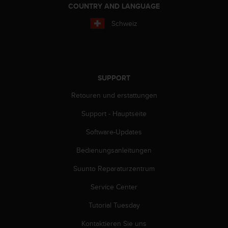
n
COUNTRY AND LANGUAGE
f
o
Schweiz
r
m
a
t
i
SUPPORT
o
n
Retouren und erstattungen
e
Support - Hauptseite
n
a
Software-Updates
u
f
Bedienungsanleitungen
d
i
Suunto Reparaturzentrum
e
s
Service Center
e
Tutorial Tuesday
r
W
Kontaktieren Sie uns
e