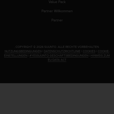
d
Value Pack
e
n
Partner Willkommen
U
Partner
S
A
u
n
t
e
.
COPYRIGHT © 2026 SUUNTO.
ALLE RECHTE VORBEHALTEN.
r
NUTZUNGSBEDINGUNGEN
|
DATENSCHUTZRICHTLINIE
|
COOKIES
|
COOKIE-
EINSTELLUNGEN
|
#YESSUUNTO GESCHÄFTSBEDINGUNGEN
|
HINWEIS ZUM
+
EU DATA ACT
1
8
5
5
2
5
8
0
9
0
0