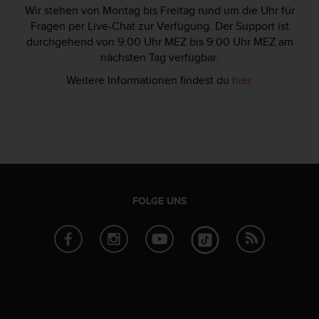
b
Wir stehen von Montag bis Freitag rund um die Uhr für
l
Fragen per Live-Chat zur Verfügung. Der Support ist
e
durchgehend von 9:00 Uhr MEZ bis 9:00 Uhr MEZ am
m
nächsten Tag verfügbar.
e
Weitere Informationen findest du
hier
.
m
i
t
d
e
m
Z
u
g
FOLGE UNS
r
i
f
f
a
u
f
I