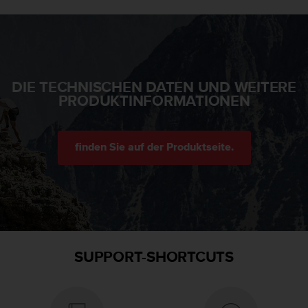
G
)
2
.
0
s
DIE TECHNISCHEN DATEN UND WEITERE
o
PRODUKTINFORMATIONEN
w
i
e
finden Sie auf der Produktseite.
d
e
r
E
r
f
ü
l
SUPPORT-SHORTCUTS
l
u
n
g