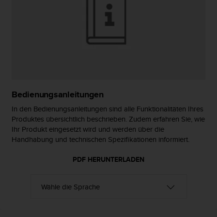
s
s
i
b
i
l
i
t
y
G
Bedienungsanleitungen
u
In den Bedienungsanleitungen sind alle Funktionalitäten Ihres
i
d
Produktes übersichtlich beschrieben. Zudem erfahren Sie, wie
e
Ihr Produkt eingesetzt wird und werden über die
l
Handhabung und technischen Spezifikationen informiert.
i
n
PDF HERUNTERLADEN
e
s
(
W
C
A