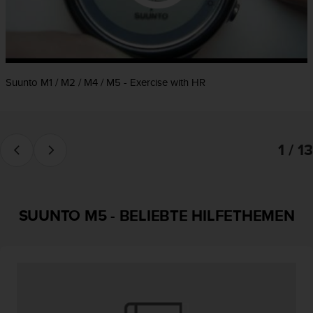
t
e
m
i
t
d
Suunto M1 / M2 / M4 / M5 - Exercise with HR
e
n
W
e
1 / 13
b
C
o
n
t
SUUNTO M5
-
BELIEBTE HILFETHEMEN
e
n
t
A
c
c
e