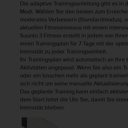
Die adaptive Trainingsanleitung gibt es in
b
l
Modi. Wählen Sie den besten zum Erreichen 
e
moderates Verbessern (Standardmodus), od
m
aktuellen Fitnessniveaus mit einem intens
e
m
Suunto 3 Fitness erstellt in jedem von Ih
i
einen Trainingsplan für 7 Tage mit der opt
t
d
Intensität zu jeder Trainingseinheit.
e
Ihr Trainingsplan wird automatisch an Ihre 
m
Aktivitäten angepasst. Wenn Sie also ein T
Z
u
oder ein bisschen mehr als geplant trainie
g
sich nicht um seine manuelle Aktualisieru
r
i
Das geplante Training kann einfach aktivi
f
dem Start leitet die Uhr Sie, damit Sie imme
f
Intensität bleiben.
a
u
f
I