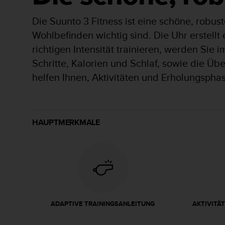
s
s
Die Suunto 3 Fitness ist eine schöne, robus
i
b
Wohlbefinden wichtig sind. Die Uhr erstellt 
i
richtigen Intensität trainieren, werden Sie i
l
Schritte, Kalorien und Schlaf, sowie die Ü
i
t
helfen Ihnen, Aktivitäten und Erholungspha
y
G
u
i
HAUPTMERKMALE
d
e
l
i
n
e
s
(
W
ADAPTIVE TRAININGSANLEITUNG
AKTIVITÄ
C
A