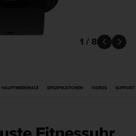
1 / 8


HAUPTMERKMALE
SPEZIFIKATIONEN
VIDEOS
SUPPORT
uste Fitnessuhr