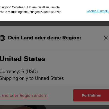
striere dich für den Newsletter und erhalte 5% Rabatt
| Kostenlose Reto
rung von Cookies auf Ihrem Gerät zu, um die
Cookie-Einstel
 unsere Marketingbemühungen zu unterstützen.
Dein Land oder deine Region:
United States
Currency: $ (USD)
Shipping only to United States
Land oder Region ändern
Fortfahren