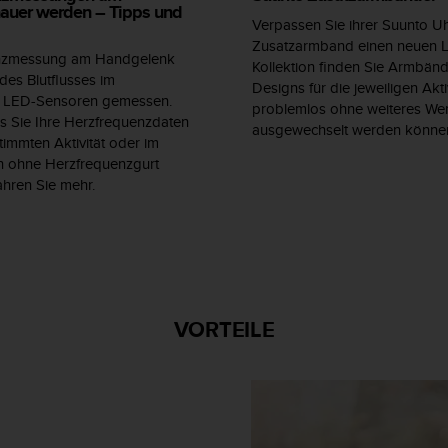
auer werden – Tipps und
Verpassen Sie ihrer Suunto Uh
Zusatzarmband einen neuen L
enzmessung am Handgelenk
Kollektion finden Sie Armbände
des Blutflusses im
Designs für die jeweiligen Aktiv
 LED-Sensoren gemessen.
problemlos ohne weiteres We
s Sie Ihre Herzfrequenzdaten
ausgewechselt werden könne
immten Aktivität oder im
h ohne Herzfrequenzgurt
ahren Sie mehr.
VORTEILE