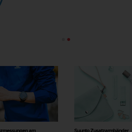
nzmessungen am
Suunto Zusatzarmbänder