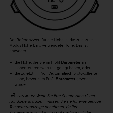
s
s
i
b
i
l
i
t
Der Referenzwert für die Höhe ist die zuletzt im
y
Modus
Höhe-Baro
verwendete Höhe. Das ist
G
entweder
u
i
die Höhe, die Sie im Profil
Barometer
als
d
e
Höhenreferenzwert festgelegt haben, oder
l
die zuletzt im Profil
Automatisch
protokollierte
i
Höhe, bevor zum Profil
Barometer
gewechselt
n
wurde.
e
s
Wenn Sie Ihre
Suunto Ambit2
am
HINWEIS:
(
Handgelenk tragen, müssen Sie sie für eine genaue
W
Temperaturanzeige abnehmen, da Ihre
C
Körpertemperatur Einfluss auf die tatsächlichen
A