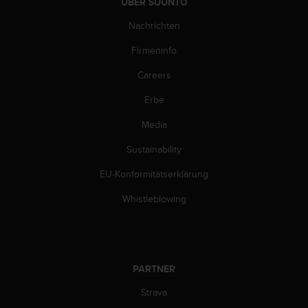
ÜBER SUUNTO
b
l
Nachrichten
e
Firmeninfo
m
e
Careers
m
i
Erbe
t
d
Media
e
m
Sustainability
Z
EU-Konformitätserklärung
u
g
Whistleblowing
r
i
f
f
a
PARTNER
u
f
Strava
I