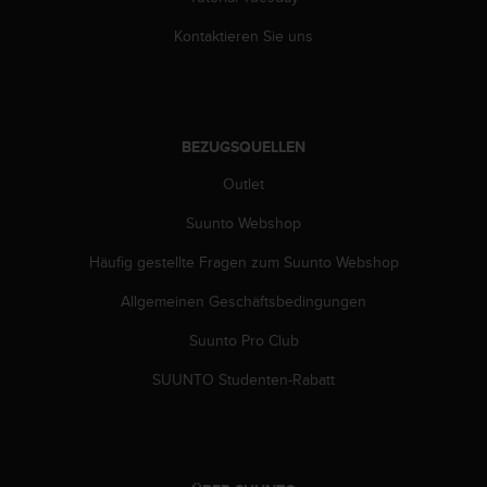
s
n
Kontaktieren Sie uns
o
r
m
e
n
BEZUGSQUELLEN
a
n
Outlet
.
S
Suunto Webshop
o
Häufig gestellte Fragen zum Suunto Webshop
l
l
Allgemeinen Geschäftsbedingungen
t
e
Suunto Pro Club
s
t
SUUNTO Studenten-Rabatt
d
u
P
r
o