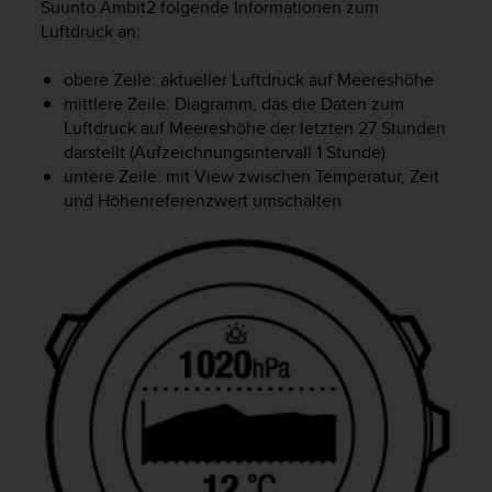
Suunto Ambit2
folgende Informationen zum
t
Luftdruck an:
e
m
obere Zeile: aktueller Luftdruck auf Meereshöhe
i
t
mittlere Zeile: Diagramm, das die Daten zum
d
Luftdruck auf Meereshöhe der letzten 27 Stunden
e
darstellt (Aufzeichnungsintervall 1 Stunde)
n
untere Zeile: mit
View
zwischen Temperatur, Zeit
W
und Höhenreferenzwert umschalten
e
b
C
o
n
t
e
n
t
A
c
c
e