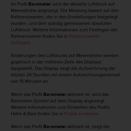
i
Im Profil
Barometer
wird der aktuelle Luftdruck auf
t
Meereshöhe angezeigt. Die Messung basiert auf den
ä
Referenzwerten, die in den Einstellungen festgelegt
t
wurden, und dem ständig gemessenen absoluten
s
Luftdruck. Weitere Informationen zum Festlegen der
s
t
Referenzwerte finden Sie in
Referenzwerte
u
festlegen
.
f
e
Änderungen des Luftdrucks auf Meereshöhe werden
A
graphisch in der mittleren Zeile des Displays
A
dargestellt. Das Display zeigt die Aufzeichnung der
d
letzten 26 Stunden mit einem Aufzeichnungsintervall
i
von 15 Minuten an.
e
s
Wenn das Profil
Barometer
aktiviert ist, wird das
e
r
Barometer-Symbol auf dem Display angezeigt.
W
Weitere Informationen zum Einstellen des Profils
e
Höhe & Baro
finden Sie in
Profile einstellen
.
b
s
Wenn das Profil
Barometer
aktiviert ist, zeigt die
i