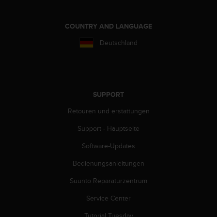
w
e
i
COUNTRY AND LANGUAGE
t
Deutschland
e
r
e
r
Z
u
SUPPORT
g
Retouren und erstattungen
ä
n
Support - Hauptseite
g
l
Software-Updates
i
c
Bedienungsanleitungen
h
k
Suunto Reparaturzentrum
e
Service Center
i
t
Tutorial Tuesday