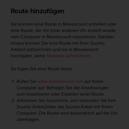
i
t
Route hinzufügen
ä
t
s
Sie können eine Route in Movescount erstellen oder
s
eine Route, die mit einer anderen Uhr erstellt wurde,
t
vom Computer in Movescount importieren. Darüber
u
hinaus können Sie eine Route mit Ihrer
Suunto
f
Ambit2
aufzeichnen und sie in Movescount
e
hochladen, siehe
Strecken aufzeichnen
.
A
A
So fügen Sie eine Route hinzu:
d
i
e
Rufen Sie
www.movescount.com
auf Ihrem
s
Computer auf. Befolgen Sie die Anweisungen
e
zum Importieren oder Erstellen einer Route.
r
Aktivieren Sie Suuntolink, und verbinden Sie Ihre
W
Suunto Ambit2
über das Suunto-Kabel mit Ihrem
e
Computer. Die Route wird automatisch auf die Uhr
b
übertragen.
s
i