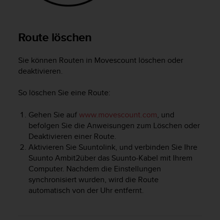
d
e
n
U
Route löschen
S
A
Sie können Routen in Movescount löschen oder
u
n
deaktivieren.
t
e
So löschen Sie eine Route:
r
+
Gehen Sie auf
www.movescount.com
, und
1
befolgen Sie die Anweisungen zum Löschen oder
8
Deaktivieren einer Route.
5
Aktivieren Sie Suuntolink, und verbinden Sie Ihre
5
Suunto Ambit2
über das Suunto-Kabel mit Ihrem
2
5
Computer. Nachdem die Einstellungen
8
synchronisiert wurden, wird die Route
0
automatisch von der Uhr entfernt.
9
0
0