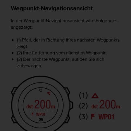
b
Wegpunkt-Navigationsansicht
i
t
In der Wegpunkt-Navigationsansicht wird Folgendes
t
e
angezeigt:
d
e
(1) Pfeil, der in Richtung Ihres nächsten Wegpunkts
n
zeigt
K
(2) Ihre Entfernung vom nächsten Wegpunkt
u
(3) Der nächste Wegpunkt, auf den Sie sich
n
zubewegen.
d
e
n
d
i
e
n
s
t
i
n