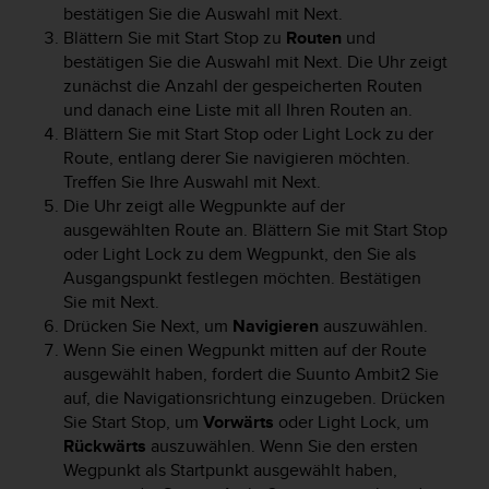
s
bestätigen Sie die Auswahl mit
Next
.
s
Blättern Sie mit
Start Stop
zu
Routen
und
i
bestätigen Sie die Auswahl mit
Next
. Die Uhr zeigt
b
zunächst die Anzahl der gespeicherten Routen
i
und danach eine Liste mit all Ihren Routen an.
l
Blättern Sie mit
Start Stop
oder Light Lock zu der
i
Route, entlang derer Sie navigieren möchten.
t
y
Treffen Sie Ihre Auswahl mit
Next
.
G
Die Uhr zeigt alle Wegpunkte auf der
u
ausgewählten Route an. Blättern Sie mit
Start Stop
i
oder
Light Lock
zu dem Wegpunkt, den Sie als
d
Ausgangspunkt festlegen möchten. Bestätigen
e
Sie mit
Next
.
l
Drücken Sie
Next
, um
Navigieren
auszuwählen.
i
Wenn Sie einen Wegpunkt mitten auf der Route
n
ausgewählt haben, fordert die
Suunto Ambit2
Sie
e
auf, die Navigationsrichtung einzugeben. Drücken
s
(
Sie
Start Stop
, um
Vorwärts
oder
Light Lock
, um
W
Rückwärts
auszuwählen. Wenn Sie den ersten
C
Wegpunkt als Startpunkt ausgewählt haben,
A