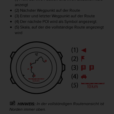
anzeigt
b
s
(2) Nächster Wegpunkt auf der Route
i
(3) Erster und letzter Wegpunkt auf der Route
t
(4) Der nächste POI wird als Symbol angezeigt.
e
(5) Skala, auf der die vollständige Route angezeigt
h
wird
a
b
e
n
,
k
o
n
t
a
k
t
i
e
In der vollständigen Routenansicht ist
HINWEIS:
r
Norden immer oben.
e