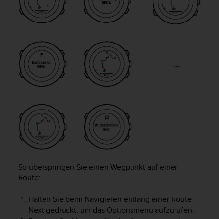
s
n
o
r
m
e
n
a
n
.
S
o
l
l
t
e
s
So überspringen Sie einen Wegpunkt auf einer
t
d
Route:
u
P
Halten Sie beim Navigieren entlang einer Route
r
Next
gedrückt, um das Optionsmenü aufzurufen.
o