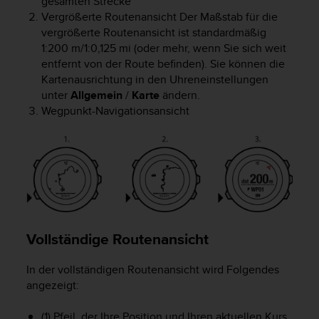
gesamten Strecke
n
Vergrößerte Routenansicht Der Maßstab für die
f
vergrößerte Routenansicht ist standardmäßig
o
r
1:200 m/1:0,125 mi (oder mehr, wenn Sie sich weit
m
entfernt von der Route befinden). Sie können die
a
Kartenausrichtung in den Uhreneinstellungen
t
unter
Allgemein
/
Karte
ändern.
i
Wegpunkt-Navigationsansicht
o
n
e
n
a
u
f
d
i
Vollständige Routenansicht
e
s
In der vollständigen Routenansicht wird Folgendes
e
angezeigt:
r
W
(1) Pfeil, der Ihre Position und Ihren aktuellen Kurs
e