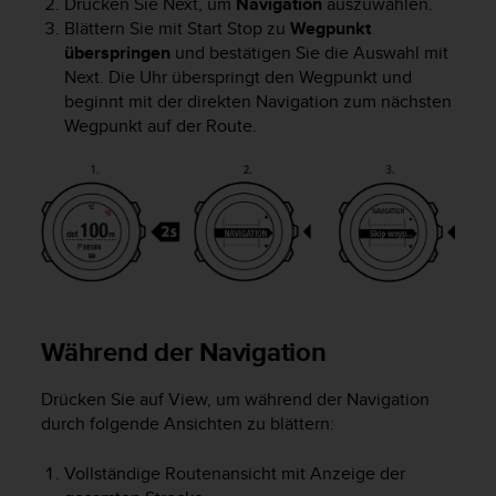
Drücken Sie
Next
, um
Navigation
auszuwählen.
b
Blättern Sie mit
Start Stop
zu
Wegpunkt
l
überspringen
und bestätigen Sie die Auswahl mit
e
Next
. Die Uhr überspringt den Wegpunkt und
m
beginnt mit der direkten Navigation zum nächsten
e
Wegpunkt auf der Route.
m
i
t
d
e
m
Z
u
g
r
Während der Navigation
i
f
f
Drücken Sie auf
View
, um während der Navigation
a
durch folgende Ansichten zu blättern:
u
f
Vollständige Routenansicht mit Anzeige der
I