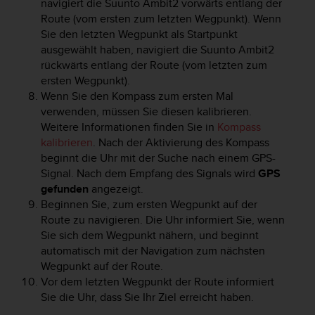
navigiert die
Suunto Ambit2
vorwärts entlang der
G
Route (vom ersten zum letzten Wegpunkt). Wenn
)
Sie den letzten Wegpunkt als Startpunkt
2
ausgewählt haben, navigiert die
Suunto Ambit2
.
rückwärts entlang der Route (vom letzten zum
0
ersten Wegpunkt).
s
Wenn Sie den Kompass zum ersten Mal
o
w
verwenden, müssen Sie diesen kalibrieren.
i
Weitere Informationen finden Sie in
Kompass
e
kalibrieren
. Nach der Aktivierung des Kompass
d
beginnt die Uhr mit der Suche nach einem GPS-
e
Signal. Nach dem Empfang des Signals wird
GPS
r
gefunden
angezeigt.
E
Beginnen Sie, zum ersten Wegpunkt auf der
r
Route zu navigieren. Die Uhr informiert Sie, wenn
f
Sie sich dem Wegpunkt nähern, und beginnt
ü
automatisch mit der Navigation zum nächsten
l
l
Wegpunkt auf der Route.
u
Vor dem letzten Wegpunkt der Route informiert
n
Sie die Uhr, dass Sie Ihr Ziel erreicht haben.
g