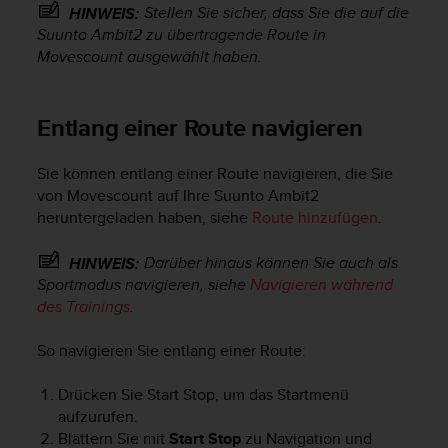
Stellen Sie sicher, dass Sie die auf die
HINWEIS:
t
Suunto Ambit2
zu übertragende Route in
e
m
Movescount ausgewählt haben.
i
t
d
Entlang einer Route navigieren
e
n
Sie können entlang einer Route navigieren, die Sie
W
e
von Movescount auf Ihre
Suunto Ambit2
b
heruntergeladen haben, siehe
Route hinzufügen
.
C
o
Darüber hinaus können Sie auch als
HINWEIS:
n
Sportmodus navigieren, siehe
Navigieren während
t
des Trainings
.
e
n
So navigieren Sie entlang einer Route:
t
A
c
Drücken Sie
Start Stop
, um das Startmenü
c
aufzurufen.
e
Blättern Sie mit
Start Stop
zu
Navigation
und