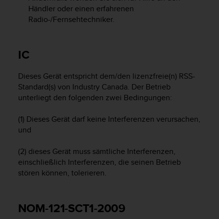
Händler oder einen erfahrenen
G
)
Radio-/Fernsehtechniker.
2
.
0
IC
s
o
Dieses Gerät entspricht dem/den lizenzfreie(n) RSS-
w
Standard(s) von Industry Canada. Der Betrieb
i
e
unterliegt den folgenden zwei Bedingungen:
d
e
(1) Dieses Gerät darf keine Interferenzen verursachen,
r
und
E
r
(2) dieses Gerät muss sämtliche Interferenzen,
f
einschließlich Interferenzen, die seinen Betrieb
ü
stören können, tolerieren.
l
l
u
n
NOM-121-SCT1-2009
g