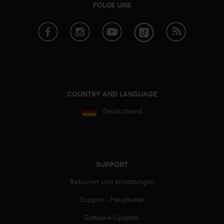
s
FOLGE UNS
n
o
r
m
e
n
a
n
.
COUNTRY AND LANGUAGE
S
o
Deutschland
l
l
t
e
s
SUPPORT
t
d
Retouren und erstattungen
u
Support - Hauptseite
P
r
Software-Updates
o