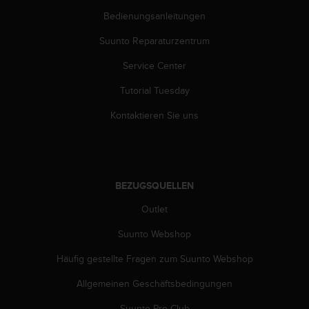
b
Bedienungsanleitungen
l
e
Suunto Reparaturzentrum
m
e
Service Center
m
Tutorial Tuesday
i
t
Kontaktieren Sie uns
d
e
m
Z
u
BEZUGSQUELLEN
g
r
Outlet
i
f
Suunto Webshop
f
a
Häufig gestellte Fragen zum Suunto Webshop
u
Allgemeinen Geschäftsbedingungen
f
I
Suunto Pro Club