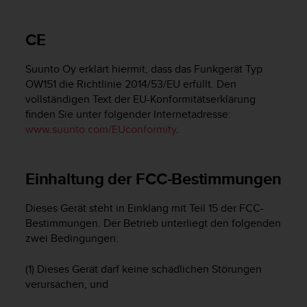
i
t
ä
CE
t
s
Suunto Oy erklärt hiermit, dass das Funkgerät Typ
s
t
OW151 die Richtlinie 2014/53/EU erfüllt. Den
u
vollständigen Text der EU-Konformitätserklärung
f
finden Sie unter folgender Internetadresse:
e
www.suunto.com/EUconformity
.
A
A
d
Einhaltung der FCC-Bestimmungen
i
e
s
Dieses Gerät steht in Einklang mit Teil 15 der FCC-
e
Bestimmungen. Der Betrieb unterliegt den folgenden
r
zwei Bedingungen:
W
e
(1) Dieses Gerät darf keine schädlichen Störungen
b
verursachen, und
s
i