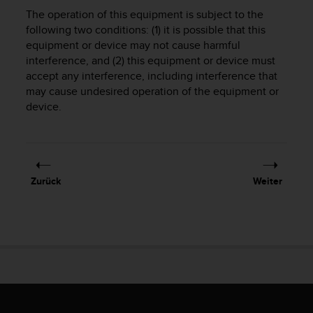
w
The operation of this equipment is subject to the
e
following two conditions: (1) it is possible that this
i
equipment or device may not cause harmful
t
interference, and (2) this equipment or device must
e
accept any interference, including interference that
r
e
may cause undesired operation of the equipment or
r
device.
Z
u
g
ä
n
Zurück
Weiter
g
l
i
c
h
k
e
i
t