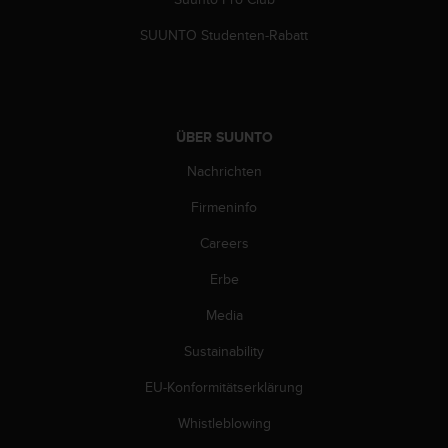
n
f
SUUNTO Studenten-Rabatt
o
r
m
a
t
ÜBER SUUNTO
i
o
Nachrichten
n
e
Firmeninfo
n
Careers
a
u
Erbe
f
d
Media
i
e
Sustainability
s
e
EU-Konformitätserklärung
r
Whistleblowing
W
e