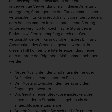
bei unsachgemäßer Installation oder eine
s
anderweitige Verwendung, als in dieser Anleitung
s
i
angegeben, Störungen bei der Funkkommunikation
b
verursachen. Es kann jedoch nicht garantiert werden,
i
dass bei bestimmten Installationen keine Störung
l
auftreten wird. Ob funktechnische Störungen im
i
Radio- bzw. Fernsehempfang durch das Gerät
t
verursacht werden, kann durch einfaches Ein- und
y
Ausschalten des Geräts festgestellt werden. In
G
diesem Fall können die Interferenzen durch eine
u
oder mehrere der folgenden Maßnahmen behoben
i
werden:
d
e
l
Neues Ausrichten der Empfangsantenne oder
i
Aufstellen an einem anderen Platz.
n
Den Abstand zwischen dem Gerät und dem
e
Empfänger erweitern.
s
Das Gerät an einer Steckdose anstecken, die
(
einem anderen Stromkreis angehört als der
W
angeschlossene Empfänger.
C
Andernfalls wenden Sie sich für Hilfe an den
A