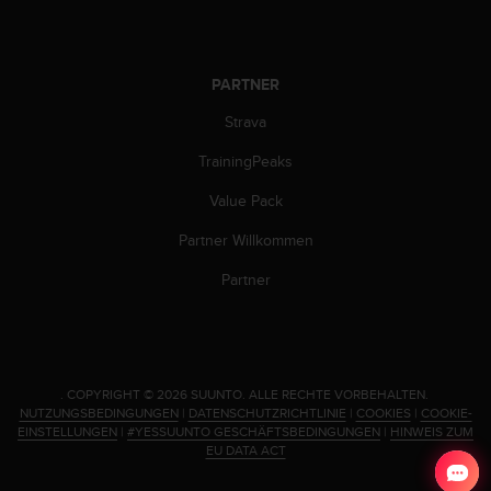
b
s
i
t
PARTNER
e
Strava
h
a
TrainingPeaks
b
e
Value Pack
n
,
Partner Willkommen
k
Partner
o
n
t
a
k
t
.
COPYRIGHT © 2026 SUUNTO.
ALLE RECHTE VORBEHALTEN.
i
NUTZUNGSBEDINGUNGEN
|
DATENSCHUTZRICHTLINIE
|
COOKIES
|
COOKIE-
EINSTELLUNGEN
|
#YESSUUNTO GESCHÄFTSBEDINGUNGEN
|
HINWEIS ZUM
e
EU DATA ACT
r
e