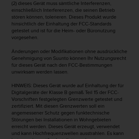
(2) dieses Gerät muss sämtliche Interferenzen,
t
einschließlich Interferenzen, die seinen Betrieb
e
m
stören können, tolerieren. Dieses Produkt wurde
i
hinsichtlich der Einhaltung der FCC-Standards
t
getestet und ist für die Heim- oder Büronutzung
d
vorgesehen.
e
n
Änderungen oder Modifikationen ohne ausdrückliche
W
Genehmigung von Suunto können Ihr Nutzungsrecht
e
für dieses Gerät nach den FCC-Bestimmungen
b
unwirksam werden lassen.
C
o
n
HINWEIS: Dieses Gerät wurde auf Einhaltung der für
t
Digitalgeräte der Klasse B gemäß Teil 15 der FCC-
e
Vorschriften festgelegten Grenzwerte getestet und
n
zertifiziert. Mit diesen Grenzwerten soll ein
t
angemessener Schutz gegen funktechnische
A
Störungen bei Installationen in Wohngebieten
c
erreicht werden. Dieses Gerät erzeugt, verwendet
c
und kann Hochfrequenzwellen ausstrahlen. Es kann
e