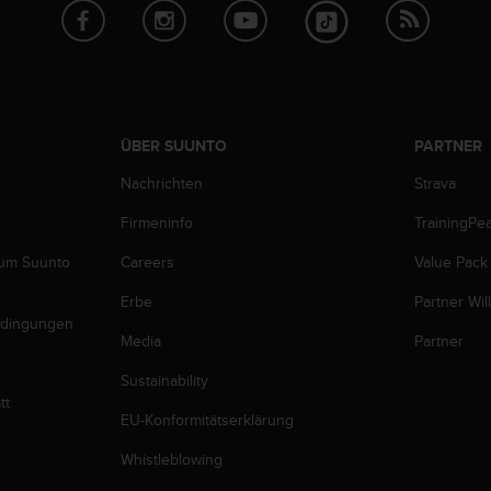
ÜBER SUUNTO
PARTNER
Nachrichten
Strava
Firmeninfo
TrainingPe
zum Suunto
Careers
Value Pack
Erbe
Partner Wi
edingungen
Media
Partner
Sustainability
tt
EU-Konformitätserklärung
Whistleblowing