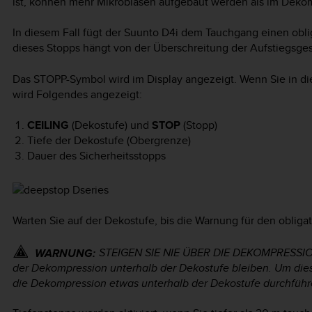
ist, können mehr Mikroblasen aufgebaut werden als im Dekom
In diesem Fall fügt der
Suunto D4i
dem Tauchgang einen oblig
dieses Stopps hängt von der Überschreitung der Aufstiegsge
Das STOPP-Symbol wird im Display angezeigt. Wenn Sie in d
wird Folgendes angezeigt:
CEILING
(Dekostufe) und
STOP
(Stopp)
Tiefe der Dekostufe (Obergrenze)
Dauer des Sicherheitsstopps
Warten Sie auf der Dekostufe, bis die Warnung für den obligat
STEIGEN SIE NIE ÜBER DIE DEKOMPRESSI
WARNUNG:
der Dekompression unterhalb der Dekostufe bleiben. Um dies 
die Dekompression etwas unterhalb der Dekostufe durchführ