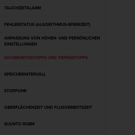
s
s
TAUCHZEITALARM
i
b
FEHLERSTATUS (ALGORITHMUS-SPERRZEIT)
i
l
i
ANPASSUNG VON HÖHEN- UND PERSÖNLICHEN
t
EINSTELLUNGEN
y
G
SICHERHEITSSTOPPS UND TIEFENSTOPPS
u
i
d
SPEICHERINTERVALL
e
l
STOPPUHR
i
n
e
OBERFLÄCHENZEIT UND FLUGVERBOTSZEIT
s
(
W
SUUNTO RGBM
C
A