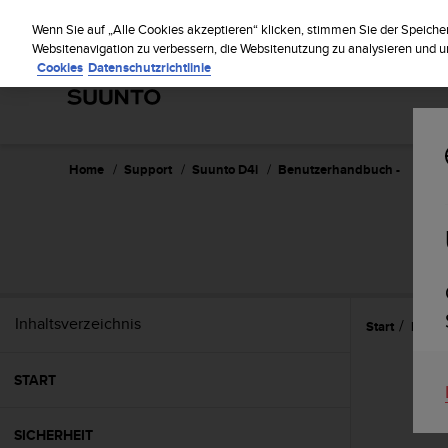
S
Regi
u
Wenn Sie auf „Alle Cookies akzeptieren“ klicken, stimmen Sie der Speiche
u
Websitenavigation zu verbessern, die Websitenutzung zu analysieren und
Cookies
Datenschutzrichtlinie
n
t
o
s
t
r
Home
Support
Suunto D4i
Benutzerhandbuch -
e
b
t
d
i
e
K
Inhaltsverzeichnis
Start
Eigen
o
n
f
START
o
r
m
SICHERHEIT