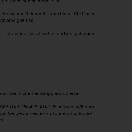
pressionsmodell erlaubt sind.
atorischen Sicherheitsstopp hinzu. Die Dauer
schwindigkeit ab.
ie Tiefenzone zwischen 6 m und 3 m gelangen,
orischen Sicherheitsstopp erloschen ist.
ONSSTUFE HINAUS AUF! Sie müssen während
sicher gewährleisten zu können, sollten Sie
en.