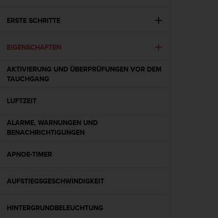
i
t
ä
ERSTE SCHRITTE
t
s
EIGENSCHAFTEN
s
t
u
AKTIVIERUNG UND ÜBERPRÜFUNGEN VOR DEM
f
TAUCHGANG
e
A
LUFTZEIT
A
d
ALARME, WARNUNGEN UND
i
BENACHRICHTIGUNGEN
e
s
APNOE-TIMER
e
r
W
AUFSTIEGSGESCHWINDIGKEIT
e
b
s
HINTERGRUNDBELEUCHTUNG
i