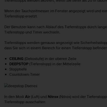
Tiefenstopps werden aktiviert, wenn Sie tiefer als 20 m tauch
Wenn der Tauchzeitmesser im Fenster angezeigt wird und ein
Tiefenstopp ersetzt.
Der Benutzer kann nach Ablauf des Tiefenstopps durch lang
Tiefenstopp und Timer wechseln.
Tiefenstopps werden genauso angezeigt wie Sicherheitsstop
dass Sie sich in einem Bereich für einen Tiefenstopp befinden
CEILING
(Dekostufe) in der oberen Zeile
DEEPSTOP
(Tiefenstopp) in der Mittelzeile
Stopptiefe
Countdown-Timer
In den Modi
Air
(Luft) und
Nitrox
(Nitrox) wird der Tiefensto
Tiefenstopp ausschalten: