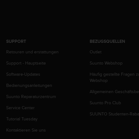
w
e
i
t
e
r
e
SUPPORT
BEZUGSQUELLEN
r
Retouren und erstattungen
Outlet
Z
u
Support - Hauptseite
Suunto Webshop
g
ä
Software-Updates
Häufig gestellte Fragen 
n
Webshop
g
Bedienungsanleitungen
l
Allgemeinen Geschäftsb
i
Suunto Reparaturzentrum
c
Suunto Pro Club
Service Center
h
SUUNTO Studenten-Raba
k
Tutorial Tuesday
e
i
Kontaktieren Sie uns
t