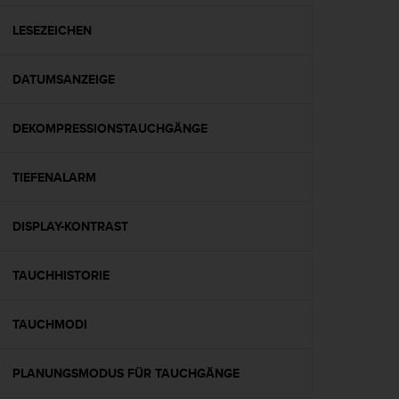
t
e
LESEZEICHEN
m
i
DATUMSANZEIGE
t
d
e
DEKOMPRESSIONSTAUCHGÄNGE
n
W
e
TIEFENALARM
b
C
o
DISPLAY-KONTRAST
n
t
TAUCHHISTORIE
e
n
t
TAUCHMODI
A
c
c
PLANUNGSMODUS FÜR TAUCHGÄNGE
e