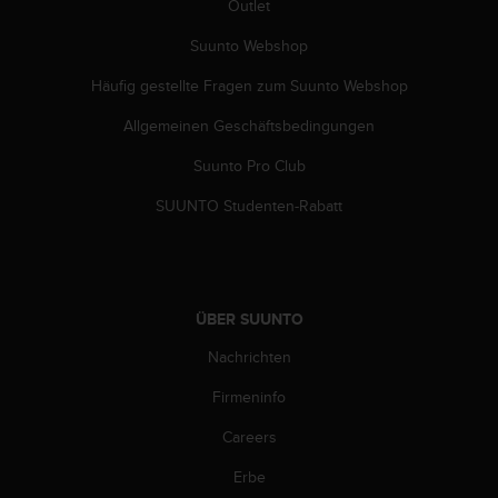
Outlet
G
)
Suunto Webshop
2
.
Häufig gestellte Fragen zum Suunto Webshop
0
Allgemeinen Geschäftsbedingungen
s
o
Suunto Pro Club
w
i
SUUNTO Studenten-Rabatt
e
d
e
r
E
ÜBER SUUNTO
r
f
Nachrichten
ü
l
Firmeninfo
l
Careers
u
n
Erbe
g