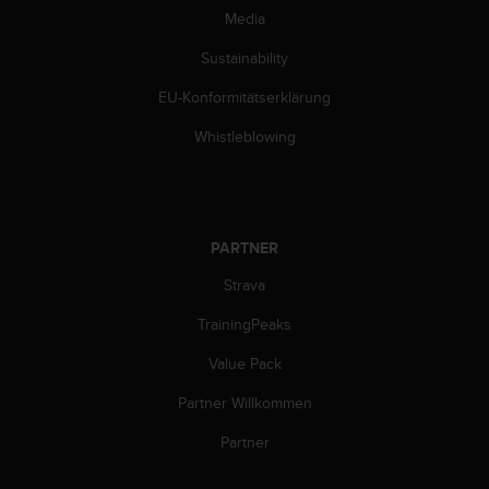
w
Media
e
i
Sustainability
t
e
EU-Konformitätserklärung
r
Whistleblowing
e
r
Z
u
g
PARTNER
ä
n
Strava
g
l
TrainingPeaks
i
c
Value Pack
h
k
Partner Willkommen
e
Partner
i
t