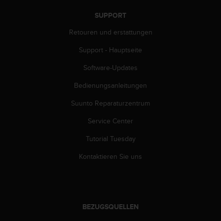
s
s
SUPPORT
i
b
Retouren und erstattungen
i
Support - Hauptseite
l
i
Software-Updates
t
y
Bedienungsanleitungen
G
u
Suunto Reparaturzentrum
i
d
Service Center
e
Tutorial Tuesday
l
i
Kontaktieren Sie uns
n
e
s
(
W
BEZUGSQUELLEN
C
A