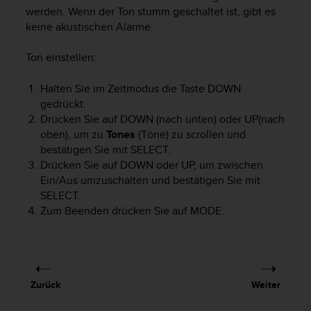
i
werden. Wenn der Ton stumm geschaltet ist, gibt es
t
keine akustischen Alarme.
ä
t
s
Ton einstellen:
s
t
Halten Sie im Zeitmodus die Taste
DOWN
u
gedrückt.
f
Drücken Sie auf
DOWN
(nach unten) oder
UP
(nach
e
oben), um zu
Tones
(Töne) zu scrollen und
A
bestätigen Sie mit
SELECT
.
A
Drücken Sie auf
DOWN
oder
UP
, um zwischen
d
Ein/Aus umzuschalten und bestätigen Sie mit
i
SELECT
.
e
s
Zum Beenden drücken Sie auf
MODE
.
e
r
W
e
b
Zurück
Weiter
s
i