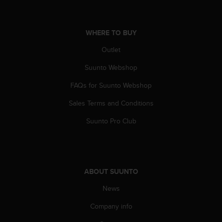
a
s
e
c
WHERE TO BUY
o
Outlet
n
t
Suunto Webshop
a
c
FAQs for Suunto Webshop
t
C
Sales Terms and Conditions
u
Suunto Pro Club
s
t
o
m
e
r
ABOUT SUUNTO
S
News
e
r
Company info
v
i