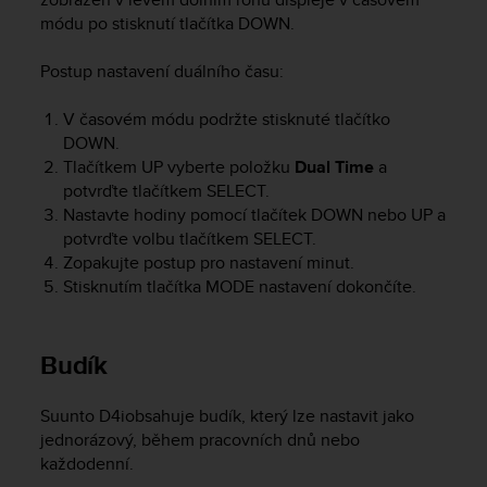
A
módu po stisknutí tlačítka
DOWN
.
c
c
Postup nastavení duálního času:
e
s
V časovém módu podržte stisknuté tlačítko
s
DOWN
.
i
Tlačítkem
UP
vyberte položku
Dual Time
a
b
potvrďte tlačítkem
SELECT
.
i
Nastavte hodiny pomocí tlačítek
DOWN
nebo
UP
a
l
i
potvrďte volbu tlačítkem
SELECT
.
t
Zopakujte postup pro nastavení minut.
y
Stisknutím tlačítka
MODE
nastavení dokončíte.
G
u
i
Budík
d
e
l
Suunto D4i
obsahuje budík, který lze nastavit jako
i
jednorázový, během pracovních dnů nebo
n
každodenní.
e