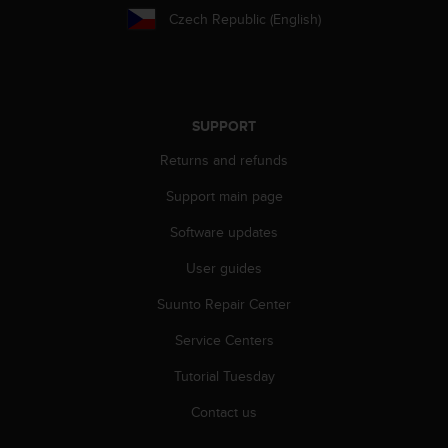
s
Czech Republic (English)
s
i
b
i
l
SUPPORT
i
t
Returns and refunds
y
s
Support main page
t
Software updates
a
n
User guides
d
a
Suunto Repair Center
r
d
Service Centers
s
.
Tutorial Tuesday
P
Contact us
l
e