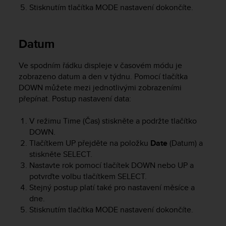
Stisknutím tlačítka
MODE
nastavení dokončíte.
e
f
o
r
Datum
t
h
Ve spodním řádku displeje v časovém módu je
i
zobrazeno datum a den v týdnu. Pomocí tlačítka
s
DOWN
můžete mezi jednotlivými zobrazeními
w
e
přepínat.
Postup nastavení data:
b
s
V režimu Time (Čas) stiskněte a podržte tlačítko
i
DOWN
.
t
Tlačítkem
UP
přejděte na položku
Date
(Datum) a
e
stiskněte
SELECT
.
i
Nastavte rok pomocí tlačítek
DOWN
nebo
UP
a
n
potvrďte volbu tlačítkem
SELECT
.
c
Stejný postup platí také pro nastavení měsíce a
o
dne.
n
f
Stisknutím tlačítka
MODE
nastavení dokončíte.
o