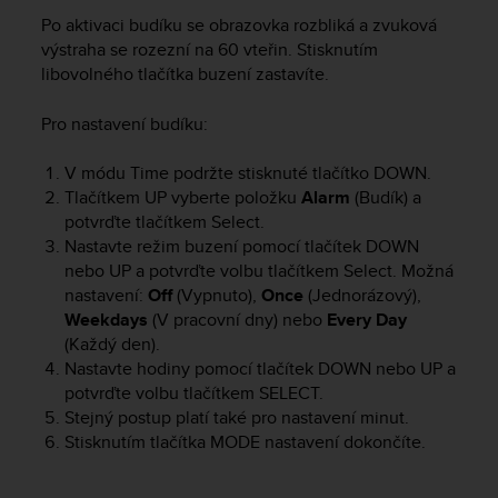
s
Po aktivaci budíku se obrazovka rozbliká a zvuková
(
výstraha se rozezní na 60 vteřin. Stisknutím
W
libovolného tlačítka buzení zastavíte.
C
A
G
Pro nastavení budíku:
)
2
V módu Time podržte stisknuté tlačítko
DOWN
.
.
Tlačítkem
UP
vyberte položku
Alarm
(Budík) a
0
potvrďte tlačítkem
Select.
a
Nastavte režim buzení pomocí tlačítek
DOWN
n
nebo
UP
a potvrďte volbu tlačítkem
Select
. Možná
d
nastavení:
Off
(Vypnuto),
Once
(Jednorázový),
a
Weekdays
(V pracovní dny) nebo
Every Day
c
(Každý den).
h
i
Nastavte hodiny pomocí tlačítek
DOWN
nebo
UP
a
e
potvrďte volbu tlačítkem
SELECT
.
v
Stejný postup platí také pro nastavení minut.
i
Stisknutím tlačítka
MODE
nastavení dokončíte.
n
g