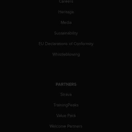
Careers
c
e
Heritage
a
Media
t
U
Sustainability
S
A
EU Declarations of Conformity
+
1
Whistleblowing
8
5
5
2
5
PARTNERS
8
0
Strava
9
TrainingPeaks
0
0
Value Pack
(
t
Welcome Partners
o