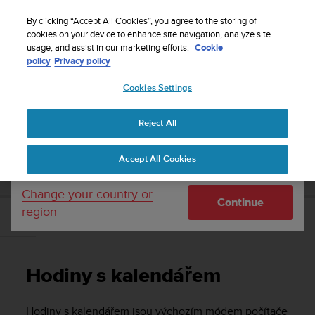
S
Sign up for the newsletter and get 5% off
| Free
u
By clicking “Accept All Cookies”, you agree to the storing of
returns
u
cookies on your device to enhance site navigation, analyze site
Your country or region:
usage, and assist in our marketing efforts.
Cookie
n
policy
Privacy policy
t
o
Cookies Settings
United States
i
s
Home
Support
Suunto D4i
Uživatelská příručka -
c
Reject All
Currency: $ (USD)
o
m
Shipping only to United States
SUUNTO D4I UŽIVATELSKÁ PŘÍRUČKA -
Accept All Cookies
m
i
t
Change your country or
Continue
t
region
e
Hodiny s kalendářem
d
t
o
Hodiny s kalendářem
a
c
h
Hodiny s kalendářem jsou výchozím módem počítače