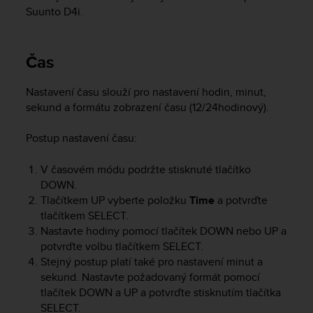
i
Suunto D4i
.
e
v
i
Čas
n
g
L
Nastavení času slouží pro nastavení hodin, minut,
e
sekund a formátu zobrazení času (12/24hodinový).
v
e
Postup nastavení času:
l
A
V časovém módu podržte stisknuté tlačítko
A
c
DOWN
.
o
Tlačítkem
UP
vyberte položku
Time
a potvrďte
n
tlačítkem
SELECT
.
f
Nastavte hodiny pomocí tlačítek
DOWN
nebo
UP
a
o
potvrďte volbu tlačítkem
SELECT
.
r
Stejný postup platí také pro nastavení minut a
m
sekund. Nastavte požadovaný formát pomocí
a
tlačítek
DOWN
a
UP
a potvrďte stisknutím tlačítka
n
SELECT
.
c