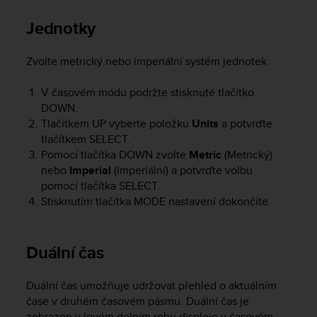
r
m
Jednotky
a
n
Zvolte metrický nebo imperiální systém jednotek.
c
e
w
V časovém módu podržte stisknuté tlačítko
i
DOWN
.
t
Tlačítkem
UP
vyberte položku
Units
a potvrďte
h
tlačítkem
SELECT
.
t
Pomocí tlačítka
DOWN
zvolte
Metric
(Metrický)
h
nebo
Imperial
(Imperiální) a potvrďte volbu
e
pomocí tlačítka
SELECT
.
W
Stisknutím tlačítka
MODE
nastavení dokončíte.
e
b
C
o
Duální čas
n
t
Duální čas umožňuje udržovat přehled o aktuálním
e
čase v druhém časovém pásmu. Duální čas je
n
t
zobrazen v levém dolním rohu displeje v časovém