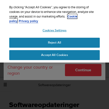
S
Sign up for the newsletter and get 5% off
| Free
u
By clicking “Accept All Cookies”, you agree to the storing of
returns
u
cookies on your device to enhance site navigation, analyze site
Your country or region:
usage, and assist in our marketing efforts.
Cookie
n
policy
Privacy policy
t
o
Cookies Settings
United States
i
s
Home
Support
Suunto Spartan Sport Wrist HR Baro
c
Brugervejledning - 2.6
Reject All
Currency: $ (USD)
o
m
Shipping only to United States
Accept All Cookies
m
SUUNTO SPARTAN SPORT WRIST HR
i
BARO BRUGERVEJLEDNING - 2.6
t
Change your country or
Continue
t
region
e
d
Softwareopdateringer
t
o
a
c
Softwareopdateringer
h