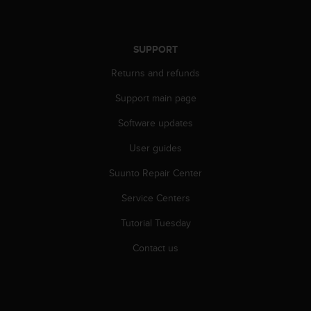
r
m
a
n
SUPPORT
c
Returns and refunds
e
w
Support main page
i
t
Software updates
h
t
User guides
h
e
Suunto Repair Center
W
Service Centers
e
b
Tutorial Tuesday
C
o
Contact us
n
t
e
n
t