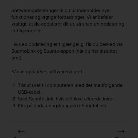
i
e
Softwareopdateringer til dit ur indeholder nye
v
funktioner og vigtige forbedringer. Vi anbefaler
i
kraftigt, at du opdaterer dit ur, så snart en opdatering
n
er tilgængelig.
g
L
e
Hvis en opdatering er tilgængelig, får du besked via
v
SuuntoLink og Suunto-appen (når du har tilsluttet
e
uret).
l
A
Sådan opdateres softwaren i uret:
A
c
Tilslut uret til computeren med det medfølgende
o
USB-kabel.
n
Start SuuntoLink, hvis det ikke allerede kører.
f
o
Klik på opdateringsknappen i SuuntoLink.
r
m
a
n
c