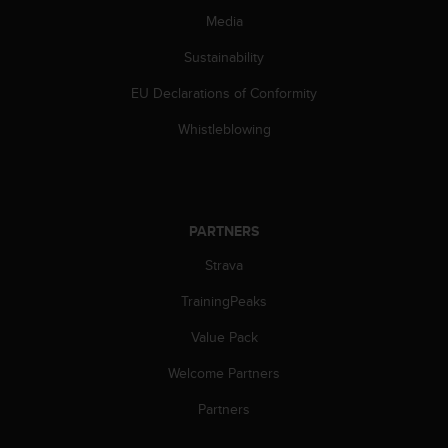
s
Media
(
W
Sustainability
C
A
EU Declarations of Conformity
G
Whistleblowing
)
2
.
0
a
n
PARTNERS
d
Strava
a
c
TrainingPeaks
h
i
Value Pack
e
v
Welcome Partners
i
Partners
n
g