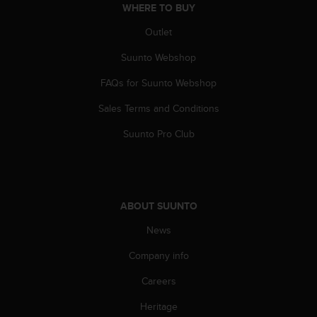
WHERE TO BUY
A
c
Outlet
c
e
Suunto Webshop
s
FAQs for Suunto Webshop
s
i
Sales Terms and Conditions
b
i
Suunto Pro Club
l
i
t
y
G
ABOUT SUUNTO
u
i
News
d
e
Company info
l
Careers
i
n
Heritage
e