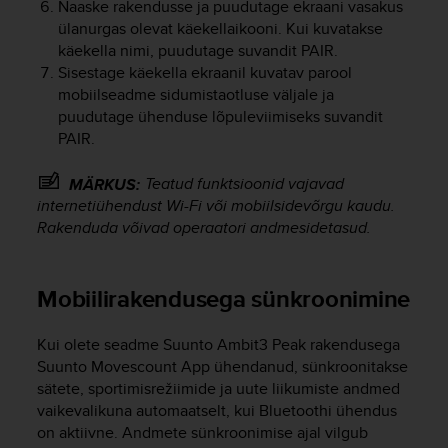
Naaske rakendusse ja puudutage ekraani vasakus
e
ülanurgas olevat käekellaikooni. Kui kuvatakse
f
käekella nimi, puudutage suvandit PAIR.
o
Sisestage käekella ekraanil kuvatav parool
r
mobiilseadme sidumistaotluse väljale ja
t
h
puudutage ühenduse lõpuleviimiseks suvandit
i
PAIR.
s
w
Teatud funktsioonid vajavad
MÄRKUS:
e
internetiühendust Wi-Fi või mobiilsidevõrgu kaudu.
b
Rakenduda võivad operaatori andmesidetasud.
s
i
t
Mobiilirakendusega sünkroonimine
e
i
n
Kui olete seadme
Suunto Ambit3 Peak
rakendusega
c
Suunto Movescount App ühendanud, sünkroonitakse
o
sätete, sportimisrežiimide ja uute liikumiste andmed
n
vaikevalikuna automaatselt, kui Bluetoothi ühendus
f
on aktiivne. Andmete sünkroonimise ajal vilgub
o