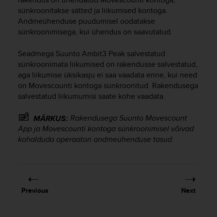
s
sünkroonitakse sätted ja liikumised kontoga.
(
Andmeühenduse puudumisel oodatakse
W
sünkroonimisega, kui ühendus on saavutatud.
C
A
Seadmega
Suunto Ambit3 Peak
salvestatud
G
)
sünkroonimata liikumised on rakendusse salvestatud,
2
aga liikumise üksikasju ei saa vaadata enne, kui need
.
on Movescounti kontoga sünkroonitud. Rakendusega
0
salvestatud liikumumisi saate kohe vaadata.
a
n
Rakendusega Suunto Movescount
MÄRKUS:
d
App ja Movescounti kontoga sünkroonimisel võivad
a
kohalduda operaatori andmeühenduse tasud.
c
h
i
e
v
i
Previous
Next
n
g