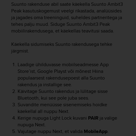
i
Suunto rakenduse abil saate käekella
Suunto Ambit3
e
Peak
kasutuskogemust veelgi rikastada, analüüsides
v
ja jagades oma treeninguid, suheldes partneritega ja
i
tehes palju muud. Siduge
Suunto Ambit3 Peak
n
mobiilirakendusega, et käekellas teavitusi saada.
g
L
e
Käekella sidumiseks Suunto rakendusega tehke
v
järgmist.
e
l
Laadige ühilduvasse mobiilseadmesse App
A
Store’ist, Google Playst või mõnest Hiina
A
populaarsest rakendusepoest alla Suunto
c
rakendus ja installige see.
o
Käivitage Suunto rakendus ja lülitage sisse
n
Bluetooth, kui see pole juba sees.
f
o
Suvandite menüüsse sisenemiseks hoidke
r
käekellal all nuppu
Next
.
m
Kerige nupuga
Light Lock
kuvani
PAIR
ja valige
a
nupuga
Next.
n
Vajutage nuppu
Next
, et valida
MobileApp
.
c