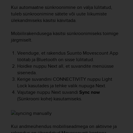
A
Kui automaatne sünkroonimine on välja lülitatud,
c
tuleb sünkroonimine sätete või uute liikumiste
c
ülekandmiseks käsitsi käivitada.
e
s
Mobiilirakendusega käsitsi sünkroonimiseks toimige
s
järgmiselt.
i
b
i
Veenduge, et rakendus Suunto Movescount App
l
töötab ja Bluetooth on sisse lülitatud.
i
Hoidke nuppu
Next
all, et suvandite menüüsse
t
siseneda.
y
Kerige suvandini CONNECTIVITY nuppu
Light
G
Lock
kasutades ja tehke valik nupuga
Next
.
u
Vajutage nuppu
Next
suvandi
Sync now
i
(Sünkrooni kohe) kasutamiseks.
d
e
l
i
n
Kui andmeühendus mobiiliseadmega on aktiivne ja
e
rakendus on ühendatud Movescounti kontoga,