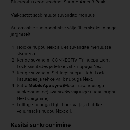
r
Bluetoothi ikoon seadmel
Suunto Ambit3 Peak
.
m
a
Vaikesätet saab muuta suvandite menüüs.
n
c
Automaatse sünkroonimise väljalülitamiseks toimige
e
järgmiselt.
w
i
Hoidke nuppu
Next
all, et suvandite menüüsse
t
siseneda.
h
Kerige suvandini CONNECTIVITY nuppu
Light
t
h
Lock
kasutades ja tehke valik nupuga
Next
.
e
Kerige suvandini Settings nuppu
Light Lock
W
kasutades ja tehke valik nupuga
Next
.
e
Sätte
MobileApp sync
(Mobiilirakendusega
b
sünkroonimine) avamiseks vajutage uuesti nuppu
C
Next (Järgmine).
o
Lülitage nupuga
Light Lock
välja ja hoidke
n
väljumiseks nuppu
Next
all.
t
e
n
Käsitsi sünkroonimine
t