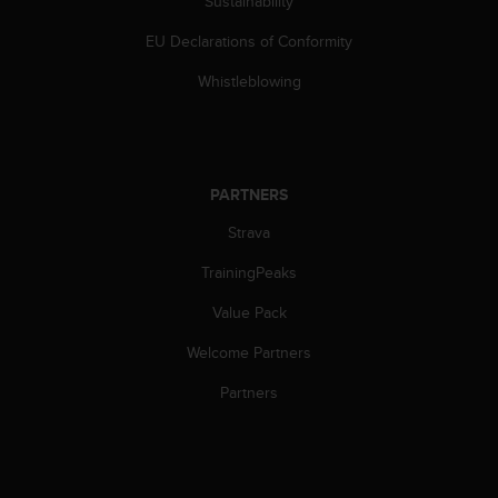
Sustainability
c
EU Declarations of Conformity
e
a
Whistleblowing
t
U
S
A
+
PARTNERS
1
8
Strava
5
5
TrainingPeaks
2
5
Value Pack
8
Welcome Partners
0
9
Partners
0
0
(
t
o