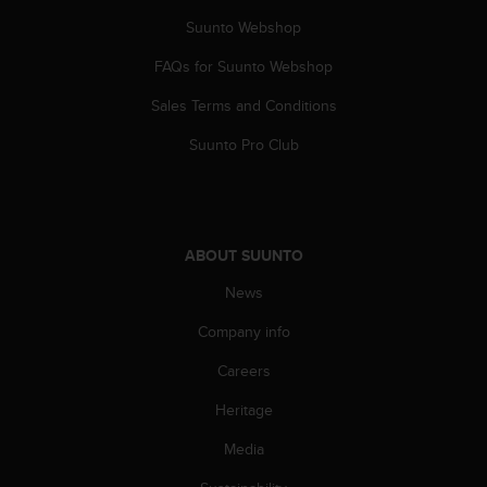
a
Suunto Webshop
s
e
FAQs for Suunto Webshop
c
o
Sales Terms and Conditions
n
t
Suunto Pro Club
a
c
t
C
u
ABOUT SUUNTO
s
t
News
o
Company info
m
e
Careers
r
S
Heritage
e
r
Media
v
i