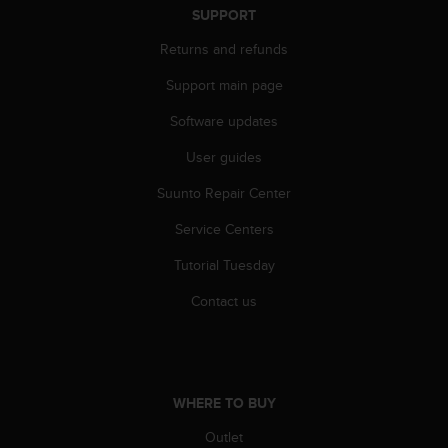
s
SUPPORT
s
Returns and refunds
i
b
Support main page
i
l
Software updates
i
t
User guides
y
Suunto Repair Center
s
t
Service Centers
a
n
Tutorial Tuesday
d
a
Contact us
r
d
s
.
P
WHERE TO BUY
l
e
Outlet