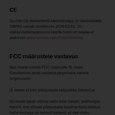
i
e
CE
v
i
Suunto Oy deklareerib käesolevaga, et raadioseade
n
g
OW143 vastab direktiivile 2014/53/EL. ELi
L
vastavusdeklaratsiooni täielik tekst on saadaval
e
aadressil
www.suunto.com/EUconformity
.
v
e
l
FCC määrustele vastavus
A
A
See seade vastab FCC määruste 15. osale.
c
o
Kasutamine peab vastama järgmisele kahele
n
tingimusele:
f
o
(1) seade ei tohi põhjustada kahjulikke häireid ja
r
m
(2) seade peab võtma vastu kõik häired, sealhulgas
a
häired, mis võivad põhjustada seadme töös tõrkeid.
n
Selle tootega on tehtud katseid, et see oleks
c