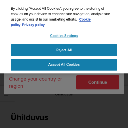
S
Sign up for the newsletter and get 5% off
| Free
u
By clicking “Accept All Cookies”, you agree to the storing of
returns
u
cookies on your device to enhance site navigation, analyze site
Your country or region:
usage, and assist in our marketing efforts.
Cookie
n
policy
Privacy policy
t
o
Cookies Settings
United States
i
s
Home
Support
Suunto Ambit3 Peak
Kasutusjuhend - 2.5
c
Reject All
Currency: $ (USD)
o
m
Shipping only to United States
SUUNTO AMBIT3 PEAK KASUTUSJUHEND
Accept All Cookies
m
- 2.5
i
t
Change your country or
Continue
t
region
e
Ühilduvus
d
t
o
a
Ühilduvus
c
h