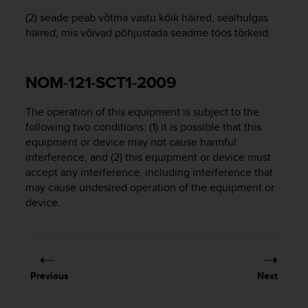
A
(2) seade peab võtma vastu kõik häired, sealhulgas
c
häired, mis võivad põhjustada seadme töös tõrkeid.
c
e
s
NOM-121-SCT1-2009
s
i
b
The operation of this equipment is subject to the
i
following two conditions: (1) it is possible that this
l
equipment or device may not cause harmful
i
interference, and (2) this equipment or device must
t
accept any interference, including interference that
y
may cause undesired operation of the equipment or
G
device.
u
i
d
e
l
i
Previous
Next
n
e