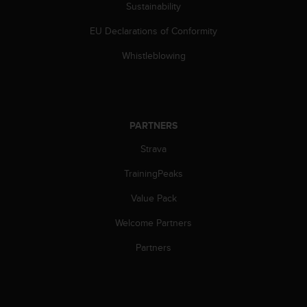
a
Sustainability
s
e
EU Declarations of Conformity
c
Whistleblowing
o
n
t
a
c
PARTNERS
t
C
Strava
u
s
TrainingPeaks
t
o
Value Pack
m
e
Welcome Partners
r
Partners
S
e
r
v
i