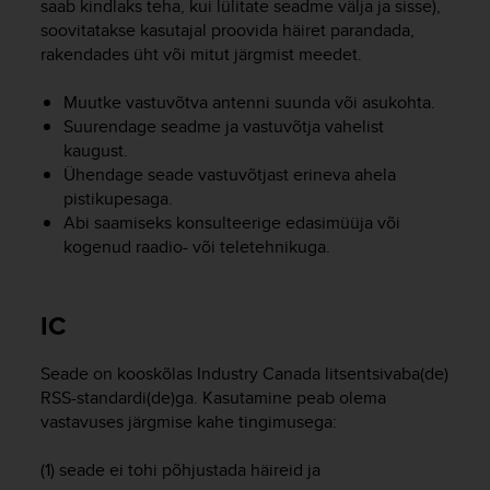
saab kindlaks teha, kui lülitate seadme välja ja sisse),
r
m
soovitatakse kasutajal proovida häiret parandada,
a
rakendades üht või mitut järgmist meedet.
n
c
Muutke vastuvõtva antenni suunda või asukohta.
e
Suurendage seadme ja vastuvõtja vahelist
w
kaugust.
i
Ühendage seade vastuvõtjast erineva ahela
t
pistikupesaga.
h
Abi saamiseks konsulteerige edasimüüja või
t
kogenud raadio- või teletehnikuga.
h
e
W
e
IC
b
C
Seade on kooskõlas Industry Canada litsentsivaba(de)
o
RSS-standardi(de)ga. Kasutamine peab olema
n
vastavuses järgmise kahe tingimusega:
t
e
n
(1) seade ei tohi põhjustada häireid ja
t