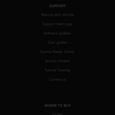
c
o
SUPPORT
m
Returns and refunds
p
l
Support main page
i
a
Software updates
n
c
User guides
e
w
Suunto Repair Center
i
Service Centers
t
h
Tutorial Tuesday
o
t
Contact us
h
e
r
a
c
WHERE TO BUY
c
e
Outlet