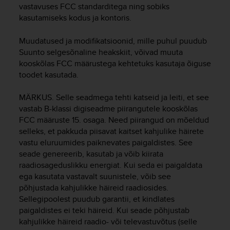
vastavuses FCC standarditega ning sobiks
e
f
kasutamiseks kodus ja kontoris.
o
r
Muudatused ja modifikatsioonid, mille puhul puudub
t
Suunto selgesõnaline heakskiit, võivad muuta
h
kooskõlas FCC määrustega kehtetuks kasutaja õiguse
i
toodet kasutada.
s
w
MÄRKUS. Selle seadmega tehti katseid ja leiti, et see
e
vastab B-klassi digiseadme piirangutele kooskõlas
b
FCC määruste 15. osaga. Need piirangud on mõeldud
s
i
selleks, et pakkuda piisavat kaitset kahjulike häirete
t
vastu eluruumides paiknevates paigaldistes. See
e
seade genereerib, kasutab ja võib kiirata
i
raadiosageduslikku energiat. Kui seda ei paigaldata
n
ega kasutata vastavalt suunistele, võib see
c
põhjustada kahjulikke häireid raadiosides.
o
Sellegipoolest puudub garantii, et kindlates
n
paigaldistes ei teki häireid. Kui seade põhjustab
f
kahjulikke häireid raadio- või televastuvõtus (selle
o