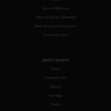
s
s
Suunto Webshop
i
FAQs for Suunto Webshop
b
i
Sales Terms and Conditions
l
i
Suunto Pro Club
t
y
s
t
a
ABOUT SUUNTO
n
d
News
a
r
Company info
d
Careers
s
.
Heritage
P
l
Media
e