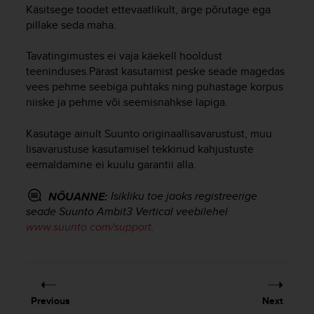
i
Käsitsege toodet ettevaatlikult, ärge põrutage ega
e
pillake seda maha.
v
i
Tavatingimustes ei vaja käekell hooldust
n
teeninduses.Pärast kasutamist peske seade magedas
g
L
vees pehme seebiga puhtaks ning puhastage korpus
e
niiske ja pehme või seemisnahkse lapiga.
v
e
Kasutage ainult Suunto originaallisavarustust, muu
l
lisavarustuse kasutamisel tekkinud kahjustuste
A
eemaldamine ei kuulu garantii alla.
A
c
Isikliku toe jaoks registreerige
NÕUANNE:
o
seade
Suunto Ambit3 Vertical
veebilehel
n
f
www.suunto.com/support
.
o
r
m
a
n
Previous
Next
c