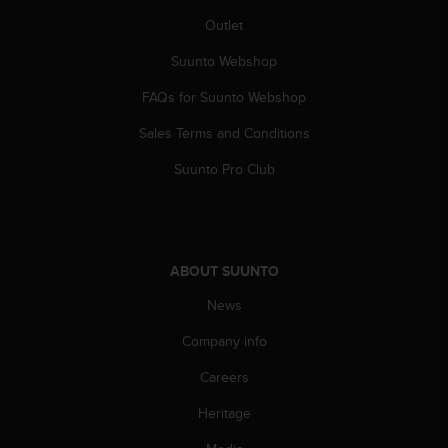
A
Outlet
c
c
Suunto Webshop
e
FAQs for Suunto Webshop
s
s
Sales Terms and Conditions
i
b
Suunto Pro Club
i
l
i
t
y
ABOUT SUUNTO
G
u
News
i
d
Company info
e
Careers
l
i
Heritage
n
e