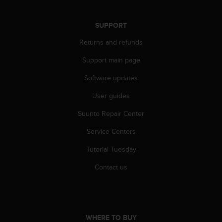
r
m
a
SUPPORT
n
Returns and refunds
c
e
Support main page
w
i
Software updates
t
h
User guides
t
h
Suunto Repair Center
e
Service Centers
W
e
Tutorial Tuesday
b
C
Contact us
o
n
t
e
n
WHERE TO BUY
t