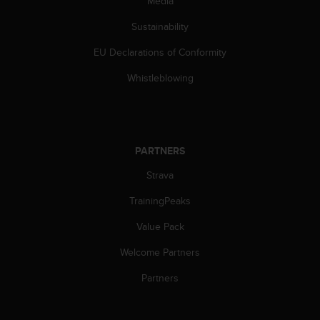
Media
s
(
Sustainability
W
C
EU Declarations of Conformity
A
Whistleblowing
G
)
2
.
0
a
PARTNERS
n
Strava
d
a
TrainingPeaks
c
h
Value Pack
i
e
Welcome Partners
v
Partners
i
n
g