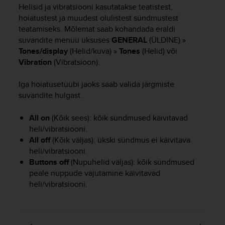
i
Helisid ja vibratsiooni kasutatakse teatistest,
e
hoiatustest ja muudest olulistest sündmustest
v
teatamiseks. Mõlemat saab kohandada eraldi
i
suvandite menüü üksuses
GENERAL
(ÜLDINE) »
n
Tones/display
(Helid/kuva) »
Tones
(Helid) või
g
L
Vibration
(Vibratsioon).
e
v
Iga hoiatusetüübi jaoks saab valida järgmiste
e
suvandite hulgast.
l
A
All on
(Kõik sees): kõik sündmused käivitavad
A
heli/vibratsiooni.
c
All off
(Kõik väljas): ükski sündmus ei käivitava
o
heli/vibratsiooni.
n
Buttons off
(Nupuhelid väljas): kõik sündmused
f
o
peale nuppude vajutamine käivitavad
r
heli/vibratsiooni.
m
a
n
c