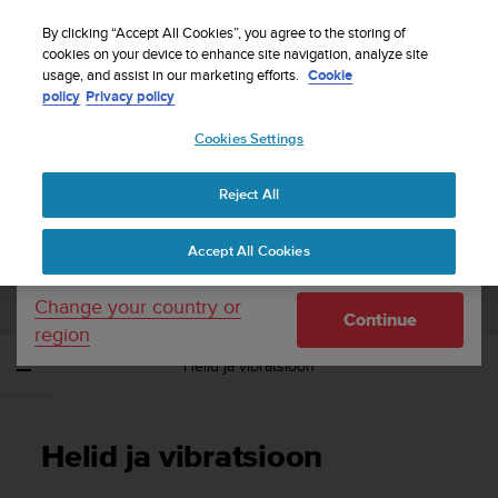
S
Sign up for the newsletter and get 5% off
| Free
u
By clicking “Accept All Cookies”, you agree to the storing of
returns
u
cookies on your device to enhance site navigation, analyze site
Your country or region:
usage, and assist in our marketing efforts.
Cookie
n
policy
Privacy policy
t
o
Cookies Settings
United States
i
s
Home
Support
Suunto Traverse
Kasutusjuhend - 2.1
c
Reject All
Currency: $ (USD)
o
m
Shipping only to United States
SUUNTO TRAVERSE KASUTUSJUHEND -
Accept All Cookies
m
2.1
i
t
Change your country or
Continue
t
region
e
Helid ja vibratsioon
d
t
o
a
Helid ja vibratsioon
c
h