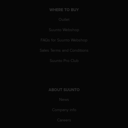
A
WHERE TO BUY
c
c
Outlet
e
s
Suunto Webshop
s
i
FAQs for Suunto Webshop
b
Sales Terms and Conditions
i
l
Suunto Pro Club
i
t
y
G
u
ABOUT SUUNTO
i
d
News
e
l
Company info
i
n
Careers
e