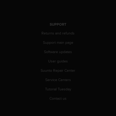
r
m
a
n
c
SUPPORT
e
w
Returns and refunds
i
Support main page
t
h
Software updates
t
h
User guides
e
W
Suunto Repair Center
e
b
Service Centers
C
Tutorial Tuesday
o
n
Contact us
t
e
n
t