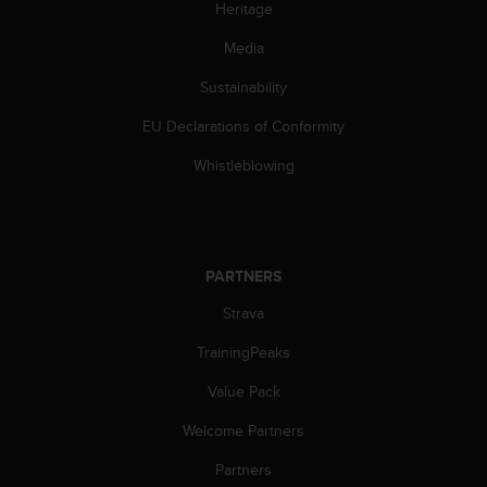
Heritage
s
(
Media
W
C
Sustainability
A
G
EU Declarations of Conformity
)
2
Whistleblowing
.
0
a
n
d
PARTNERS
a
Strava
c
h
TrainingPeaks
i
e
Value Pack
v
i
Welcome Partners
n
g
Partners