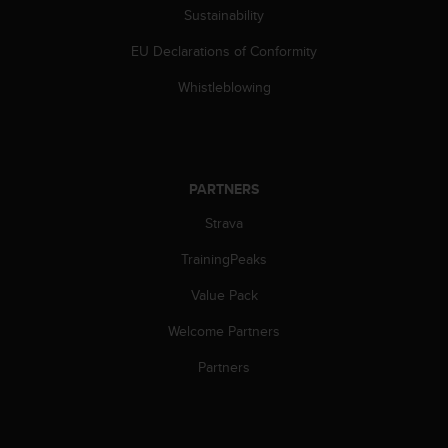
c
Sustainability
o
m
EU Declarations of Conformity
p
l
Whistleblowing
i
a
n
c
e
PARTNERS
w
i
Strava
t
TrainingPeaks
h
o
Value Pack
t
h
Welcome Partners
e
r
Partners
a
c
c
e