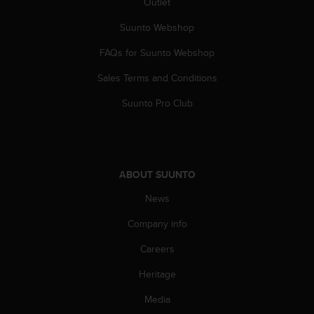
Outlet
s
(
Suunto Webshop
W
C
FAQs for Suunto Webshop
A
G
Sales Terms and Conditions
)
Suunto Pro Club
2
.
0
a
n
d
ABOUT SUUNTO
a
News
c
h
Company info
i
e
Careers
v
i
Heritage
n
Media
g