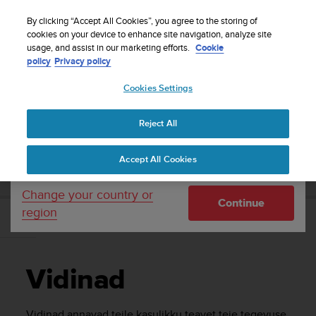
S
Sign up for the newsletter and get 5% off
| Free
u
By clicking “Accept All Cookies”, you agree to the storing of
returns
u
cookies on your device to enhance site navigation, analyze site
Your country or region:
usage, and assist in our marketing efforts.
Cookie
n
policy
Privacy policy
t
o
Cookies Settings
United States
i
s
Home
Support
Suunto Vertical
Kasutusjuhend
c
Reject All
Currency: $ (USD)
o
m
Shipping only to United States
SUUNTO VERTICAL KASUTUSJUHEND
Accept All Cookies
m
i
t
Change your country or
Continue
t
region
e
Vidinad
d
t
o
Vidinad
a
c
h
Vidinad annavad teile kasulikku teavet teie tegevuse