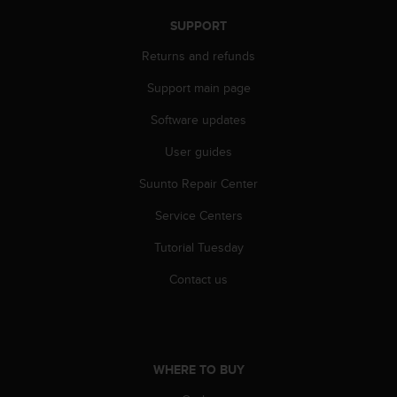
A
SUPPORT
c
c
Returns and refunds
e
s
Support main page
s
Software updates
i
b
User guides
i
l
Suunto Repair Center
i
t
Service Centers
y
G
Tutorial Tuesday
u
Contact us
i
d
e
l
i
n
WHERE TO BUY
e