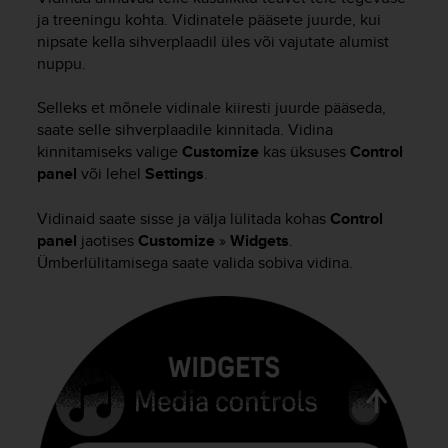
i
ja treeningu kohta. Vidinatele pääsete juurde, kui
e
nipsate kella sihverplaadil üles või vajutate alumist
v
i
nuppu.
n
g
Selleks et mõnele vidinale kiiresti juurde pääseda,
L
saate selle sihverplaadile kinnitada. Vidina
e
kinnitamiseks valige
Customize
kas üksuses
Control
v
panel
või lehel
Settings
.
e
l
Vidinaid saate sisse ja välja lülitada kohas
Control
A
panel
jaotises
Customize
»
Widgets
.
A
Ümberlülitamisega saate valida sobiva vidina.
c
o
n
f
o
r
m
a
n
c