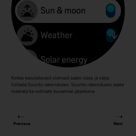
e
f
o
r
t
h
i
s
w
e
b
s
i
Kellas kasutatavaid vidinaid saate sisse ja välja
t
lülitada Suunto rakenduses. Suunto rakenduses saate
e
määrata ka vidinate kuvamise järjekorra.
i
n
c
o
n
Previous
Next
f
o