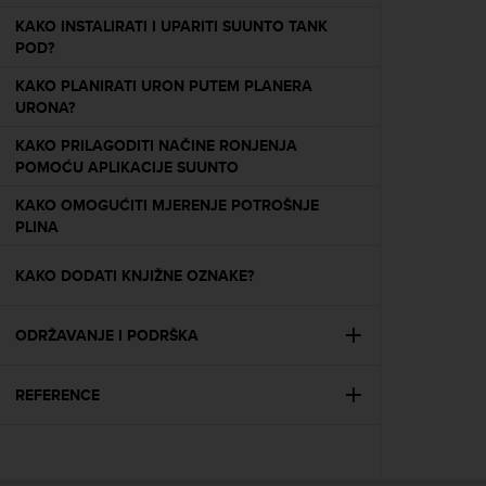
e
KAKO INSTALIRATI I UPARITI SUUNTO TANK
f
POD?
o
r
KAKO PLANIRATI URON PUTEM PLANERA
t
URONA?
h
i
KAKO PRILAGODITI NAČINE RONJENJA
s
POMOĆU APLIKACIJE SUUNTO
w
KAKO OMOGUĆITI MJERENJE POTROŠNJE
e
PLINA
b
s
i
KAKO DODATI KNJIŽNE OZNAKE?
t
e
ODRŽAVANJE I PODRŠKA
i
n
c
REFERENCE
o
n
f
o