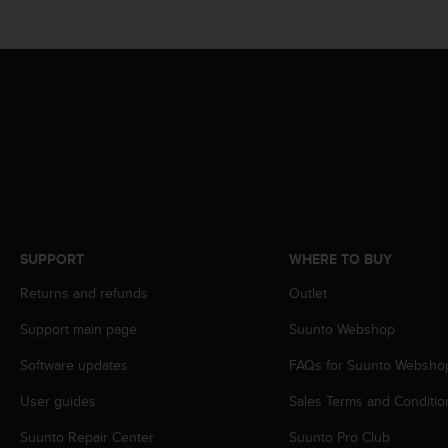
r
m
a
n
c
e
w
i
t
h
t
h
e
SUPPORT
WHERE TO BUY
W
e
Returns and refunds
Outlet
b
C
Support main page
Suunto Webshop
o
Software updates
FAQs for Suunto Websho
n
t
User guides
Sales Terms and Conditio
e
n
Suunto Repair Center
Suunto Pro Club
t