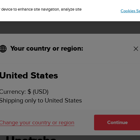
Sign up for the newsletter and get 5% off
| Free returns
r device to enhance site navigation, analyze site
Cookies Se
Your country or region:
United States
SUUNTO EON CORE KORISNIČKI VODIČ 4.0
Currency: $ (USD)
Shipping only to United States
eba
Change your country or region
Continue