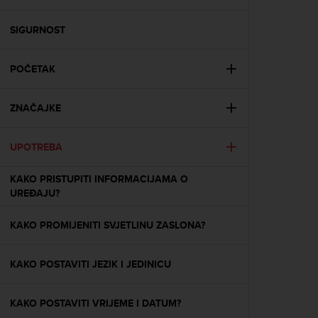
i
e
v
SIGURNOST
i
n
POČETAK
g
L
e
ZNAČAJKE
v
e
l
UPOTREBA
A
A
KAKO PRISTUPITI INFORMACIJAMA O
c
UREĐAJU?
o
n
KAKO PROMIJENITI SVJETLINU ZASLONA?
f
o
r
KAKO POSTAVITI JEZIK I JEDINICU
m
a
n
KAKO POSTAVITI VRIJEME I DATUM?
c