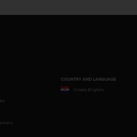
S
COUNTRY AND LANGUAGE
Croatia (English)
aks
artners