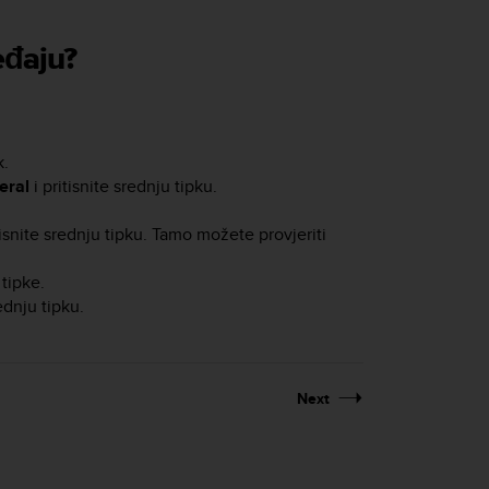
eđaju?
k.
eral
i pritisnite srednju tipku.
tisnite srednju tipku. Tamo možete provjeriti
tipke.
ednju tipku.
Next