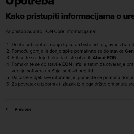
Upotreba
Kako pristupiti informacijama o ur
Za pristup
Suunto EON Core
informacijama
:
Držite pritisnutu srednju tipku da biste ušli u glavni izborni
Pomoću gornje ili donje tipke pomaknite se do stavke
Gen
Pritisnite srednju tipku da biste otvorili
About EON
.
Pomaknite se do stavke
EON info
, a zatim za otvaranje pri
verziju softvera uređaja, serijski broj itd.
Da biste vidjeli sve informacije, pomičite se pomoću donje 
Za povratak u izbornik i izlazak iz njega držite pritisnutu sr
Previous