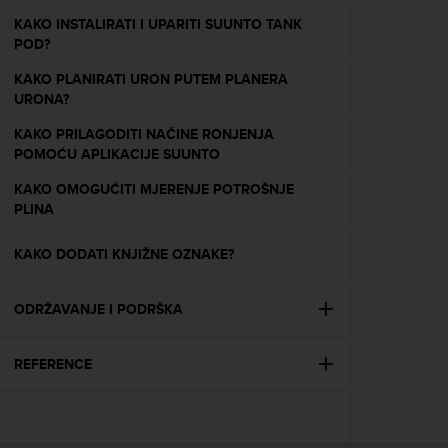
e
KAKO INSTALIRATI I UPARITI SUUNTO TANK
f
POD?
o
r
KAKO PLANIRATI URON PUTEM PLANERA
t
URONA?
h
i
KAKO PRILAGODITI NAČINE RONJENJA
s
POMOĆU APLIKACIJE SUUNTO
w
KAKO OMOGUĆITI MJERENJE POTROŠNJE
e
PLINA
b
s
i
KAKO DODATI KNJIŽNE OZNAKE?
t
e
ODRŽAVANJE I PODRŠKA
i
n
c
REFERENCE
o
n
f
o