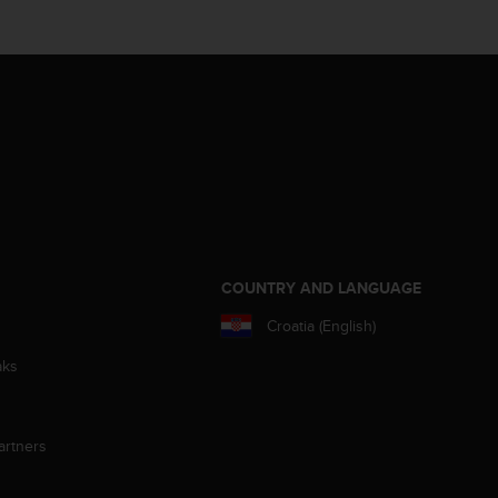
S
COUNTRY AND LANGUAGE
Croatia (English)
aks
artners