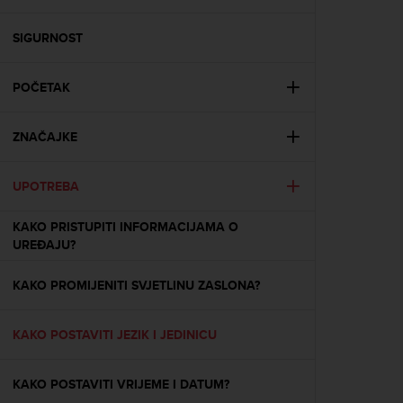
i
e
v
SIGURNOST
i
n
POČETAK
g
L
e
ZNAČAJKE
v
e
l
UPOTREBA
A
A
KAKO PRISTUPITI INFORMACIJAMA O
c
UREĐAJU?
o
n
KAKO PROMIJENITI SVJETLINU ZASLONA?
f
o
r
KAKO POSTAVITI JEZIK I JEDINICU
m
a
n
KAKO POSTAVITI VRIJEME I DATUM?
c