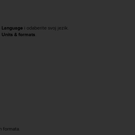
»
Language
i odaberite svoj jezik.
»
Units & formats
.
h formata.