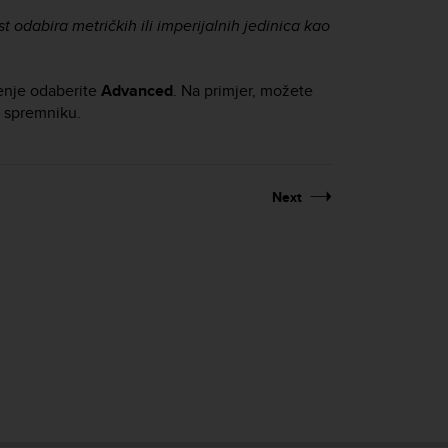
odabira metričkih ili imperijalnih jedinica kao
renje odaberite
Advanced
. Na primjer, možete
 u spremniku.
Next