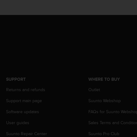
r
m
a
n
c
e
w
i
t
h
t
h
e
SUPPORT
WHERE TO BUY
W
e
Returns and refunds
Outlet
b
C
Support main page
Suunto Webshop
o
Software updates
FAQs for Suunto Websho
n
t
User guides
Sales Terms and Conditio
e
n
Suunto Repair Center
Suunto Pro Club
t