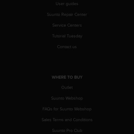
User guides
A
c
Suunto Repair Center
c
e
Service Centers
s
s
Tutorial Tuesday
i
Contact us
b
i
l
i
t
y
WHERE TO BUY
G
Outlet
u
i
Suunto Webshop
d
e
FAQs for Suunto Webshop
l
i
Sales Terms and Conditions
n
Suunto Pro Club
e