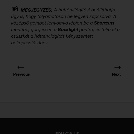
e
A háttérvilágítást beállíthatja
MEGJEGYZÉS:
f
o
úgy is, hogy folyamatosan be legyen kapcsolva. A
r
középső gombot lenyomva lépjen be a
Shortcuts
t
menübe, görgessen a
Backlight
pontra, és tolja el a
h
csúszkát a háttérvilágítás kényszerített
i
bekapcsolásához.
s
w
e
b
s
Previous
Next
i
t
e
i
n
c
o
n
f
o
FOLLOW US