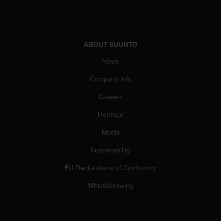
s
(
W
C
A
ABOUT SUUNTO
G
News
)
2
Company info
.
0
Careers
a
n
Heritage
d
Media
a
c
Sustainability
h
i
EU Declarations of Conformity
e
v
Whistleblowing
i
n
g