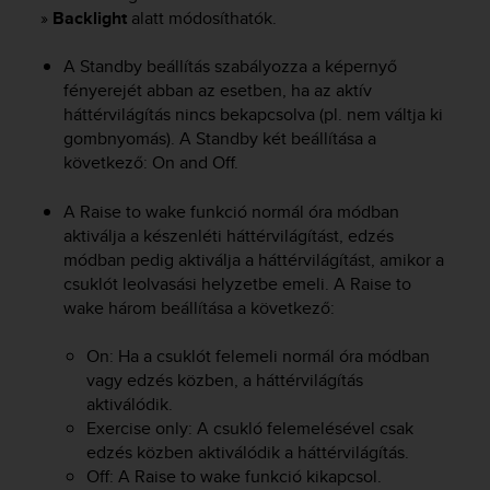
i
»
Backlight
alatt módosíthatók.
e
v
A Standby beállítás szabályozza a képernyő
i
n
fényerejét abban az esetben, ha az aktív
g
háttérvilágítás nincs bekapcsolva (pl. nem váltja ki
L
gombnyomás). A Standby két beállítása a
e
következő: On and Off.
v
e
A Raise to wake funkció normál óra módban
l
aktiválja a készenléti háttérvilágítást, edzés
A
módban pedig aktiválja a háttérvilágítást, amikor a
A
csuklót leolvasási helyzetbe emeli. A Raise to
c
wake három beállítása a következő:
o
n
f
On: Ha a csuklót felemeli normál óra módban
o
vagy edzés közben, a háttérvilágítás
r
aktiválódik.
m
Exercise only: A csukló felemelésével csak
a
edzés közben aktiválódik a háttérvilágítás.
n
Off: A Raise to wake funkció kikapcsol.
c