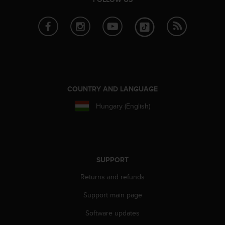
r
m
a
n
c
e
w
i
t
COUNTRY AND LANGUAGE
h
t
Hungary (English)
h
e
W
e
b
SUPPORT
C
o
Returns and refunds
n
t
Support main page
e
Software updates
n
t