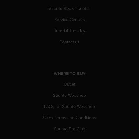
A
Suunto Repair Center
c
c
Service Centers
e
s
Tutorial Tuesday
s
Contact us
i
b
i
l
i
t
WHERE TO BUY
y
Outlet
G
u
Suunto Webshop
i
d
FAQs for Suunto Webshop
e
l
Sales Terms and Conditions
i
Suunto Pro Club
n
e