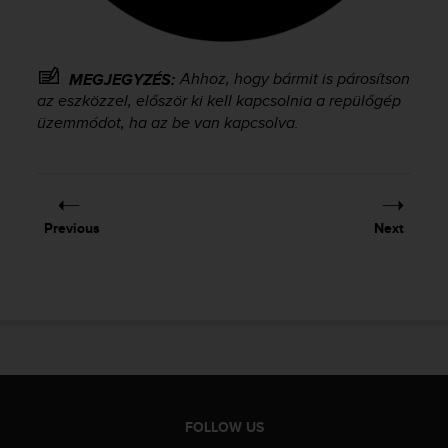
e
f
o
r
Ahhoz, hogy bármit is párosítson
MEGJEGYZÉS:
t
az eszközzel, először ki kell kapcsolnia a repülőgép
h
üzemmódot, ha az be van kapcsolva.
i
s
w
e
b
Previous
Next
s
i
t
e
i
n
c
o
n
f
FOLLOW US
o