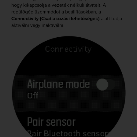
i
hogy kikapcsolja a vezeték nélküli átvitelt. A
e
repülőgép üzemmódot a beállításokban, a
v
Connectivity (Csatlakozási lehetőségek)
alatt tudja
i
aktiválni vagy inaktiválni.
n
g
L
e
v
e
l
A
A
c
o
n
f
o
r
m
a
n
c