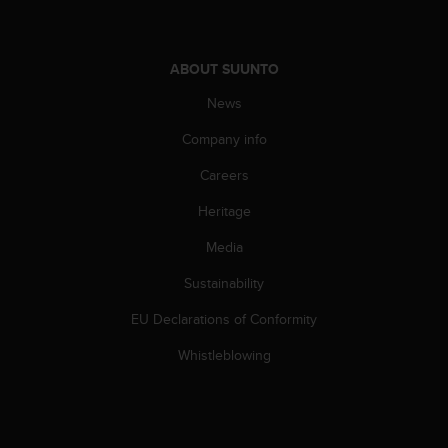
s
(
W
C
ABOUT SUUNTO
A
News
G
)
Company info
2
.
Careers
0
a
Heritage
n
Media
d
a
Sustainability
c
h
EU Declarations of Conformity
i
e
Whistleblowing
v
i
n
g