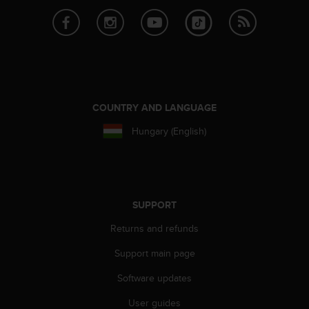
r
m
a
n
c
e
w
i
COUNTRY AND LANGUAGE
t
h
Hungary (English)
t
h
e
W
e
SUPPORT
b
C
Returns and refunds
o
n
Support main page
t
Software updates
e
n
User guides
t