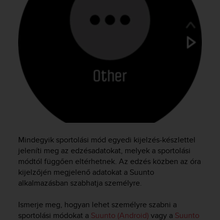
c
e
a
t
U
S
A
+
1
8
5
5
2
5
Mindegyik sportolási mód egyedi kijelzés-készlettel
8
jeleníti meg az edzésadatokat, melyek a sportolási
0
módtól függően eltérhetnek. Az edzés közben az óra
9
kijelzőjén megjelenő adatokat a Suunto
0
alkalmazásban szabhatja személyre.
0
(
Ismerje meg, hogyan lehet személyre szabni a
t
o
sportolási módokat a
Suunto (Android)
vagy a
Suunto