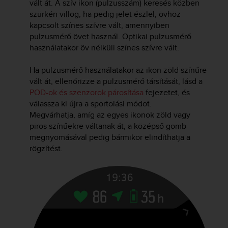
vált át. A szív ikon (pulzusszám) keresés közben
r
m
szürkén villog, ha pedig jelet észlel, övhöz
a
kapcsolt színes szívre vált, amennyiben
n
pulzusmérő övet használ. Optikai pulzusmérő
c
használatakor öv nélküli színes szívre vált.
e
w
Ha pulzusmérő használatakor az ikon zöld színűre
i
vált át, ellenőrizze a pulzusmérő társítását, lásd a
t
POD-ok és szenzorok párosítása
fejezetet, és
h
válassza ki újra a sportolási módot.
t
Megvárhatja, amíg az egyes ikonok zöld vagy
h
e
piros színűekre váltanak át, a középső gomb
W
megnyomásával pedig bármikor elindíthatja a
e
rögzítést.
b
C
o
n
t
e
n
t