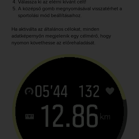
Válassza ki az elérni kívánt célt!
n
A középső gomb megnyomásával visszatérhet a
o
sportolási mód beállításaihoz.
n
t
Ha aktiválta az általános célokat, minden
h
i
adatképernyőn megjelenik egy célmérő, hogy
s
nyomon követhesse az előrehaladását.
w
e
b
s
i
t
e
.