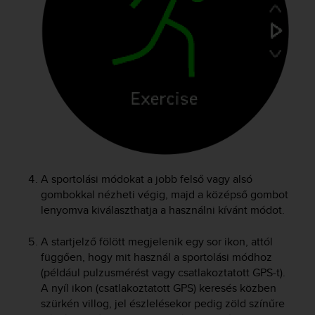
e
f
o
r
t
h
i
s
w
e
b
s
i
A sportolási módokat a jobb felső vagy alsó
t
gombokkal nézheti végig, majd a középső gombot
e
lenyomva kiválaszthatja a használni kívánt módot.
i
n
A startjelző fölött megjelenik egy sor ikon, attól
c
függően, hogy mit használ a sportolási módhoz
o
(például pulzusmérést vagy csatlakoztatott GPS-t).
n
A nyíl ikon (csatlakoztatott GPS) keresés közben
f
szürkén villog, jel észlelésekor pedig zöld színűre
o