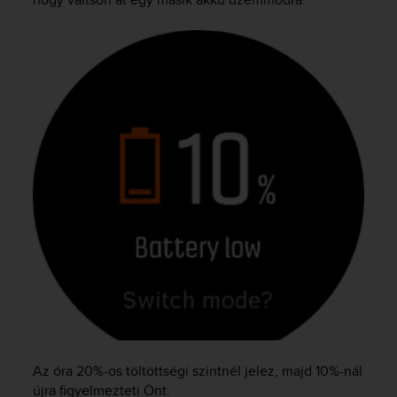
Az óra 20%-os töltöttségi szintnél jelez, majd 10%-nál
újra figyelmezteti Önt.