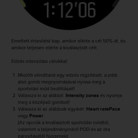
Emellett értesítést kap, amikor elérte a cél 50%-át, és
amikor teljesen elérte a kiválasztott célt.
Edzés intenzitási célokkal:
Mielőtt elindítaná egy edzés rögzítését, a jobb
alsó gomb megnyomásával nyissa meg a
sportolási mód beállításait!
Válassza ki az alábbit:
Intensity zones
és nyomja
meg a középső gombot!
Válassza ki az alábbiak egyikét:
Heart rate
Pace
vagy
Power
.
(Az opciók a kiválasztott sportolási módtól,
valamint a teljesítménymérő POD és az óra
párosításától függenek).