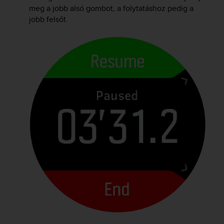
s
meg a jobb alsó gombot, a folytatáshoz pedig a
(
jobb felsőt.
W
C
A
G
)
2
.
0
a
n
d
a
c
h
i
e
v
i
n
g