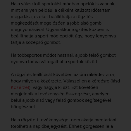
c
Ha a választott sportolási módban opciók is vannak,
o
mint amilyen például a célként kitűzött időtartam
m
megadása, ezeket beállíthatja a rögzítés
p
megkezdését megelőzően a jobb alsó gomb
l
megnyomásával. Ugyanakkor rögzítés közben is
i
beállíthatja a sport mód opcióit úgy, hogy lenyomva
a
n
tartja a középső gombot.
c
e
Ha többsportos módot használ, a jobb felső gombot
w
nyomva tartva váltogathat a sportok között.
i
t
A rögzítés leállítását követően az óra rákérdez arra,
h
hogy milyen a közérzete. Válaszoljon a kérdésre (lásd
o
Közérzet
), vagy hagyja ki azt. Ezt követően
t
megjelenik a tevékenység összegzése, amelyen
h
e
belül a jobb alsó vagy felső gombok segítségével
r
böngészhet.
a
c
Ha a rögzített tevékenységet nem akarja megtartani,
c
törölheti a naplóbejegyzést. Ehhez görgessen le a
e