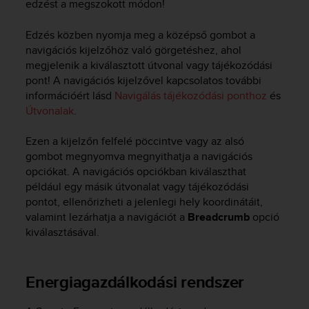
edzést a megszokott módon!
Edzés közben nyomja meg a középső gombot a
navigációs kijelzőhöz való görgetéshez, ahol
megjelenik a kiválasztott útvonal vagy tájékozódási
pont! A navigációs kijelzővel kapcsolatos további
információért lásd
Navigálás tájékozódási ponthoz
és
Útvonalak
.
Ezen a kijelzőn felfelé pöccintve vagy az alsó
gombot megnyomva megnyithatja a navigációs
opciókat. A navigációs opciókban kiválaszthat
például egy másik útvonalat vagy tájékozódási
pontot, ellenőrizheti a jelenlegi hely koordinátáit,
valamint lezárhatja a navigációt a
Breadcrumb
opció
kiválasztásával.
Energiagazdálkodási rendszer