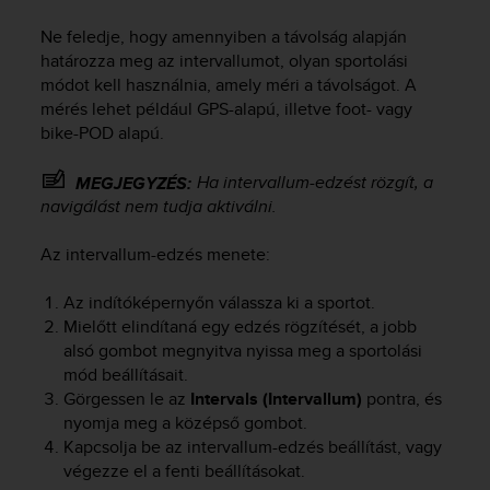
Ne feledje, hogy amennyiben a távolság alapján
határozza meg az intervallumot, olyan sportolási
módot kell használnia, amely méri a távolságot. A
mérés lehet például GPS-alapú, illetve foot- vagy
bike-POD alapú.
Ha intervallum-edzést rözgít, a
MEGJEGYZÉS:
navigálást nem tudja aktiválni.
Az intervallum-edzés menete:
Az indítóképernyőn válassza ki a sportot.
Mielőtt elindítaná egy edzés rögzítését, a jobb
alsó gombot megnyitva nyissa meg a sportolási
mód beállításait.
Görgessen le az
Intervals (Intervallum)
pontra, és
nyomja meg a középső gombot.
Kapcsolja be az intervallum-edzés beállítást, vagy
végezze el a fenti beállításokat.