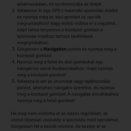
alkalmazásban, és szinkronizálja az óráját.
Válasszon ki egy GPS-t használó sportolási módot
és nyomja meg az alsó gombot az opciók
megnyitásához! Vagy előbb indítsa el a rögzítést,
majd tartsa lenyomva a középső gombot a
sportolási módhoz tartozó beállítások
megnyitásához.
Görgessen a
Navigation
pontra és nyomja meg a
középső gombot.
Nyomja meg a felső és alsó gombokat egy
navigációs opció kiválasztásához, majd nyomja
meg a középső gombot!
Válassza ki azt az útvonalat vagy tájékozódási
pontot, amelyhez navigálni szeretne, és nyomja
meg a középső gombot! A navigálás elindításához
nyomja meg a felső gombot!
Ha még nem indította el az edzés rögzítését, az
utolsó lépéssel visszalép a sportolási mód opciókhoz.
Görgessen fel a kezdő nézetre, és kezdje el az