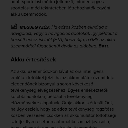
adott sportolási módra jellemző, minden egyes
sportolási mód tekintetében létrehozhatók egyéni
akku üzemmódok.
Ha edzés közben elindítja a
MEGJEGYZÉS:
navigálást, vagy a navigációs adatokat, így például a
becsült érkezési időt (ETA) használja, a GPS az akku
üzemmódtól függetlenül átvált az alábbira:
Best
.
Akku értesítések
Az akku üzemmódokon kívül az óra intelligens
emlékeztetőkkel jelzi, ha az akkumulátor üzemideje
elegendőnek bizonyul a soron következő
tevékenység elvégzéséhez. Egyes emlékeztetők
korábbi adatokon, például a tevékenység
előzményekre alapulnak. Órája akkor is értesíti Önt,
ha úgy észleli, hogy az adott tevékenység rögzítése
közben vészesen csökken az akkumulátor töltöttségi
szintje. Ilyen esetben automatikusan azt javasolja,
hogy váltson át egy másik akku üzemmódra.