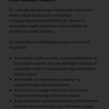
Az intervallum-edzés egy megszokott edzésmód,
amely magas és alacsony intenzitású
mozgásszakaszok ismétléséből áll.
Suunto 5
készülékén saját intervallum-edzést állíthat be
minden sportolási módhoz.
Az intervallumok beállításakor négy elemet kell
megadnia:
Intervallum: be/ki csúszka, amely engedélyezi az
intervallum-edzést. Ha a be beállítást választja, a
sportolási módhoz hozzáadódik egy intervallum-
edzés kijelző.
Ismétlések: az intervallumok száma + a
regenerálódási időszakok száma.
Intervallum: a magas intenzitású intervallum
hossza távolság vagy időtartam alapján.
Regenerálódás: az intervallumok közötti pihenési
időszak hossza távolság vagy időtartam alapján.