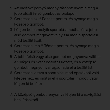
Az indítóképernyő megnyitásához nyomja meg a
jobb oldali felső gombot az óralapon.
Görgessen az ** Edzés** pontra, és nyomja meg a
középső gombot.
Lépjen be bármelyik sportolási módba, és a jobb
alsó gombot megnyomva nyissa meg a sportolási
mód beállításait.
Görgessen le a ** Téma** pontra, és nyomja meg a
középső gombot.
A jobb felső vagy alsó gombot megnyomva válthat
a Világos és Sötét beállítás között, és a középső
gombot megnyomva fogadhatja el a beállítást.
Görgessen vissza a sportolási mód opciókból való
kilépéshez, és indítsa el a sportolási módot (vagy
lépjen ki belőle).
A középső gombot lenyomva lépjen ki a navigálási
beállításokból.