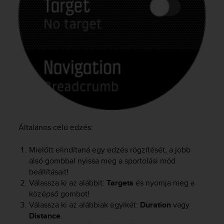
s
u
e
s
a
c
c
e
s
s
i
n
g
Általános célú edzés:
i
n
Mielőtt elindítaná egy edzés rögzítését, a jobb
f
alsó gombbal nyissa meg a sportolási mód
o
r
beállításait!
m
Válassza ki az alábbit:
Targets
és nyomja meg a
a
középső gombot!
t
Válassza ki az alábbiak egyikét:
Duration
vagy
i
Distance
.
o