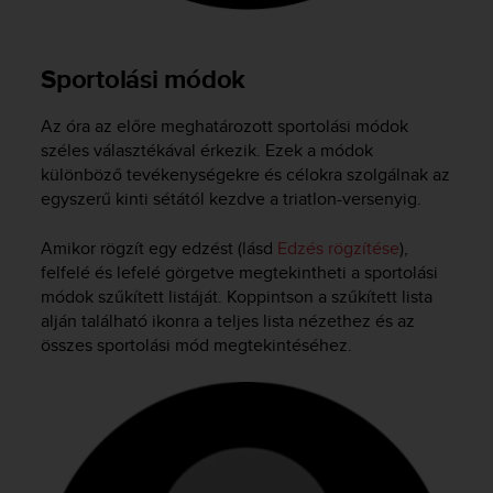
a
s
e
Sportolási módok
c
o
n
Az óra az előre meghatározott sportolási módok
t
széles választékával érkezik. Ezek a módok
a
különböző tevékenységekre és célokra szolgálnak az
c
egyszerű kinti sétától kezdve a triatlon-versenyig.
t
C
Amikor rögzít egy edzést (lásd
Edzés rögzítése
),
u
s
felfelé és lefelé görgetve megtekintheti a sportolási
t
módok szűkített listáját. Koppintson a szűkített lista
o
alján található ikonra a teljes lista nézethez és az
m
összes sportolási mód megtekintéséhez.
e
r
S
e
r
v
i