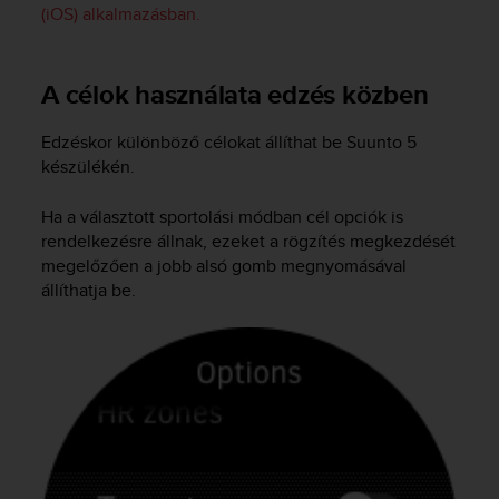
l
(iOS) alkalmazásban.
l
f
r
A célok használata edzés közben
e
e
Edzéskor különböző célokat állíthat be
Suunto 5
)
készülékén.
,
i
f
Ha a választott sportolási módban cél opciók is
y
rendelkezésre állnak, ezeket a rögzítés megkezdését
o
megelőzően a jobb alsó gomb megnyomásával
u
állíthatja be.
h
a
v
e
a
n
y
i
s