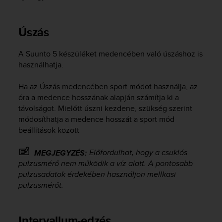
Úszás
A
Suunto 5
készüléket medencében való úszáshoz is
használhatja.
Ha az Úszás medencében sport módot használja, az
óra a medence hosszának alapján számítja ki a
távolságot. Mielőtt úszni kezdene, szükség szerint
módosíthatja a medence hosszát a sport mód
beállítások között
Előfordulhat, hogy a csuklós
MEGJEGYZÉS:
pulzusmérő nem működik a víz alatt. A pontosabb
pulzusadatok érdekében használjon mellkasi
pulzusmérőt.
Intervallum-edzés