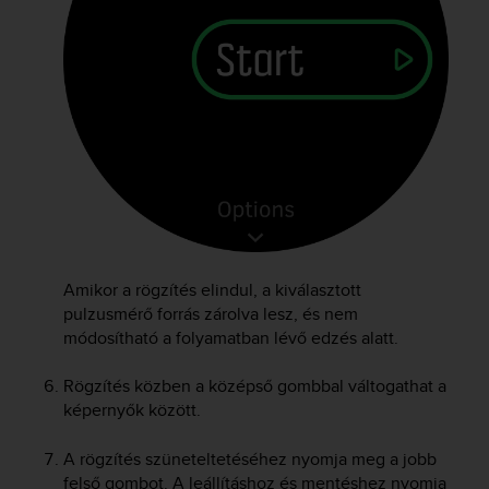
A
c
c
e
s
s
i
b
i
l
i
t
y
Amikor a rögzítés elindul, a kiválasztott
G
pulzusmérő forrás zárolva lesz, és nem
u
módosítható a folyamatban lévő edzés alatt.
i
d
Rögzítés közben a középső gombbal váltogathat a
e
képernyők között.
l
i
n
A rögzítés szüneteltetéséhez nyomja meg a jobb
e
felső gombot. A leállításhoz és mentéshez nyomja