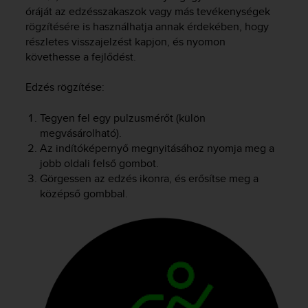
i
óráját az edzésszakaszok vagy más tevékenységek
e
rögzítésére is használhatja annak érdekében, hogy
v
részletes visszajelzést kapjon, és nyomon
i
követhesse a fejlődést.
n
g
L
Edzés rögzítése:
e
v
Tegyen fel egy pulzusmérőt (külön
e
megvásárolható).
l
Az indítóképernyő megnyitásához nyomja meg a
A
jobb oldali felső gombot.
A
Görgessen az edzés ikonra, és erősítse meg a
c
középső gombbal.
o
n
f
o
r
m
a
n
c