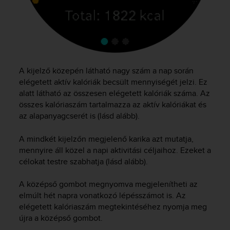
A
c
c
e
s
s
A kijelző közepén látható nagy szám a nap során
i
b
elégetett aktív kalóriák becsült mennyiségét jelzi. Ez
i
alatt látható az összesen elégetett kalóriák száma. Az
l
összes kalóriaszám tartalmazza az aktív kalóriákat és
i
az alapanyagcserét is (lásd alább).
t
y
A mindkét kijelzőn megjelenő karika azt mutatja,
G
mennyire áll közel a napi aktivitási céljaihoz. Ezeket a
u
célokat testre szabhatja (lásd alább).
i
d
e
A középső gombot megnyomva megjelenítheti az
l
elmúlt hét napra vonatkozó lépésszámot is. Az
i
elégetett kalóriaszám megtekintéséhez nyomja meg
n
újra a középső gombot.
e