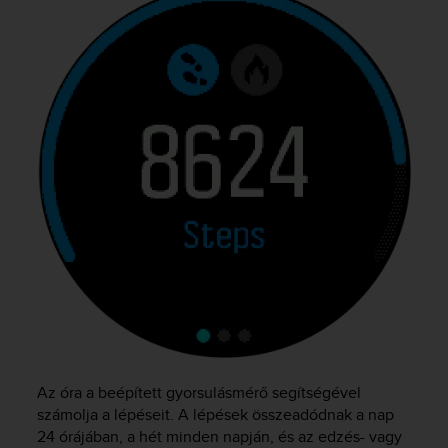
e
f
o
r
t
h
i
s
w
e
b
s
i
t
e
i
n
c
o
Az óra a beépített gyorsulásmérő segítségével
n
f
számolja a lépéseit. A lépések összeadódnak a nap
o
24 órájában, a hét minden napján, és az edzés- vagy