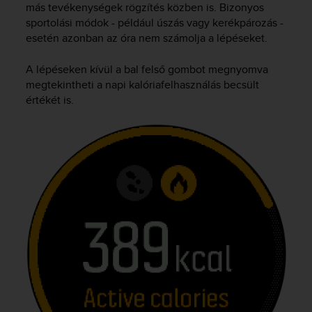
r
más tevékenységek rögzítés közben is. Bizonyos
m
sportolási módok - például úszás vagy kerékpározás -
a
esetén azonban az óra nem számolja a lépéseket.
n
c
A lépéseken kívül a bal felső gombot megnyomva
e
megtekintheti a napi kalóriafelhasználás becsült
w
értékét is.
i
t
h
t
h
e
W
e
b
C
o
n
t
e
n
t