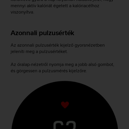
c
mennyi aktív kalóriát égetett a kalóriacélhoz
e
viszonyítva.
a
t
U
Azonnali pulzusérték
S
A
Az azonnali pulzusérték kijelző gyorsnézetben
+
1
jeleníti meg a pulzusértéket.
8
5
Az óralap-nézetről nyomja meg a jobb alsó gombot,
5
és görgessen a pulzusmérés kijelzőre.
2
5
8
0
9
0
0
(
t
o