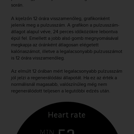
s
során.
u
e
A kijelzőn 12 órára visszamenőleg, grafikonként
s
a
jelenik meg a pulzusszám. A grafikon a pulzusszám-
c
átlagot alapul véve, 24 perces időközökre lebontva
c
épül fel. Emellett a jobb alsó gomb megnyomásával
e
megkapja az óránként átlagosan elégetett
s
kalóriaszámot, illetve a legalacsonyabb pulzusszámot
s
is 12 órára visszamenőleg.
i
n
Az elmúlt 12 órában mért legalacsonyabb pulzusszám
g
jól jelzi a regenerálódási állapotát. Ha ez az érték a
i
normálisnál magasabb, valószínűleg még nem
n
f
regenerálódott teljesen a legutóbbi edzés után.
o
r
m
a
t
i
o