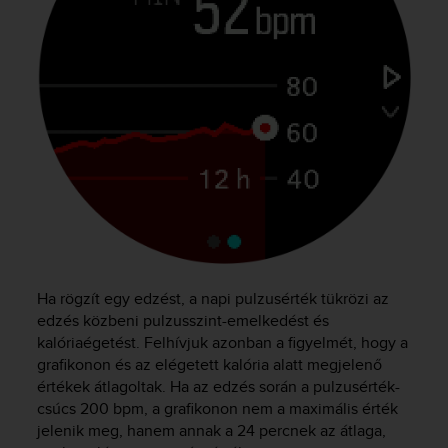
n
o
n
t
h
i
s
w
e
b
s
i
t
e
.
Ha rögzít egy edzést, a napi pulzusérték tükrözi az
edzés közbeni pulzusszint-emelkedést és
kalóriaégetést. Felhívjuk azonban a figyelmét, hogy a
grafikonon és az elégetett kalória alatt megjelenő
értékek átlagoltak. Ha az edzés során a pulzusérték-
csúcs 200 bpm, a grafikonon nem a maximális érték
jelenik meg, hanem annak a 24 percnek az átlaga,