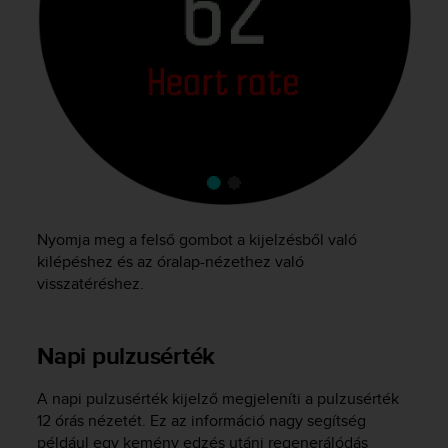
l
l
f
r
e
e
)
,
i
f
y
o
Nyomja meg a felső gombot a kijelzésből való
u
kilépéshez és az óralap-nézethez való
h
visszatéréshez.
a
v
e
Napi pulzusérték
a
n
y
A napi pulzusérték kijelző megjeleníti a pulzusérték
i
12 órás nézetét. Ez az információ nagy segítség
s
például egy kemény edzés utáni regenerálódás