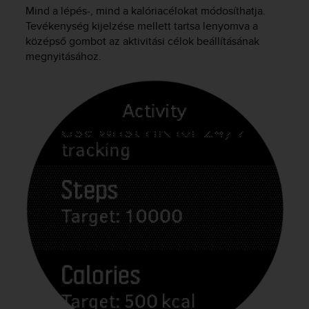
c
Mind a lépés-, mind a kalóriacélokat módosíthatja.
o
Tevékenység kijelzése mellett tartsa lenyomva a
m
középső gombot az aktivitási célok beállításának
p
megnyitásához.
l
i
a
n
c
e
w
i
t
h
o
t
h
e
r
a
c
c
e