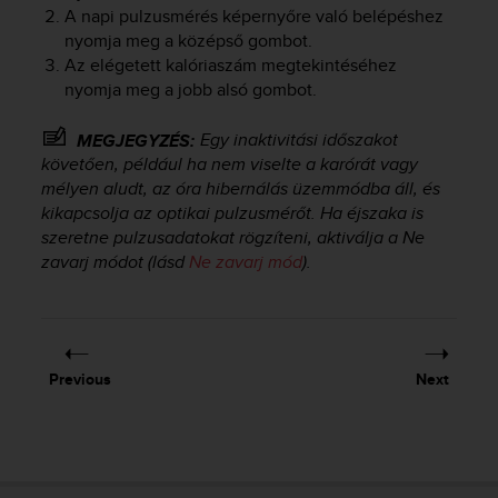
A napi pulzusmérés képernyőre való belépéshez
nyomja meg a középső gombot.
Az elégetett kalóriaszám megtekintéséhez
nyomja meg a jobb alsó gombot.
Egy inaktivitási időszakot
MEGJEGYZÉS:
követően, például ha nem viselte a karórát vagy
mélyen aludt, az óra hibernálás üzemmódba áll, és
kikapcsolja az optikai pulzusmérőt. Ha éjszaka is
szeretne pulzusadatokat rögzíteni, aktiválja a Ne
zavarj módot (lásd
Ne zavarj mód
).
Previous
Next