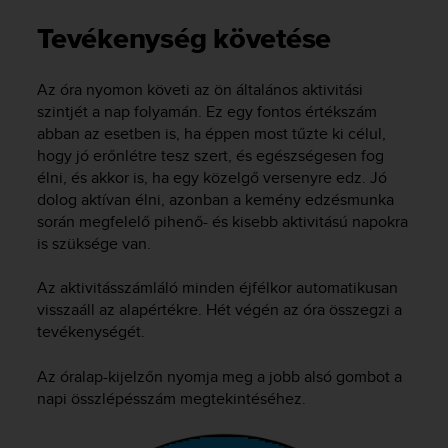
i
e
Tevékenység követése
v
i
n
Az óra nyomon követi az ön általános aktivitási
g
szintjét a nap folyamán. Ez egy fontos értékszám
L
abban az esetben is, ha éppen most tűzte ki célul,
e
hogy jó erőnlétre tesz szert, és egészségesen fog
v
élni, és akkor is, ha egy közelgő versenyre edz. Jó
e
dolog aktívan élni, azonban a kemény edzésmunka
l
során megfelelő pihenő- és kisebb aktivitású napokra
A
A
is szüksége van.
c
o
Az aktivitásszámláló minden éjfélkor automatikusan
n
visszaáll az alapértékre. Hét végén az óra összegzi a
f
tevékenységét.
o
r
Az óralap-kijelzőn nyomja meg a jobb alsó gombot a
m
napi összlépésszám megtekintéséhez.
a
n
c