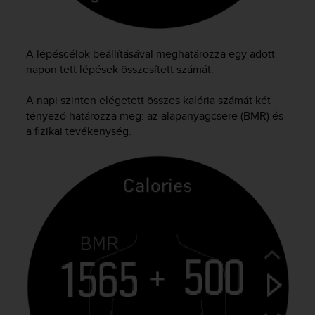
s
s
i
b
A lépéscélok beállításával meghatározza egy adott
i
napon tett lépések összesített számát.
l
i
A napi szinten elégetett összes kalória számát két
t
tényező határozza meg: az alapanyagcsere (BMR) és
y
a fizikai tevékenység.
s
t
a
n
d
a
r
d
s
.
P
l
e