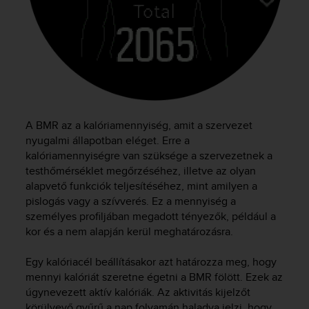
a
s
e
c
o
n
t
a
c
A BMR az a kalóriamennyiség, amit a szervezet
t
nyugalmi állapotban eléget. Erre a
C
kalóriamennyiségre van szüksége a szervezetnek a
u
s
testhőmérséklet megőrzéséhez, illetve az olyan
t
alapvető funkciók teljesítéséhez, mint amilyen a
o
pislogás vagy a szívverés. Ez a mennyiség a
m
személyes profiljában megadott tényezők, például a
e
kor és a nem alapján kerül meghatározásra.
r
S
Egy kalóriacél beállításakor azt határozza meg, hogy
e
mennyi kalóriát szeretne égetni a BMR fölött. Ezek az
r
úgynevezett aktív kalóriák. Az aktivitás kijelzőt
v
körülvevő gyűrű a nap folyamán haladva jelzi, hogy
i