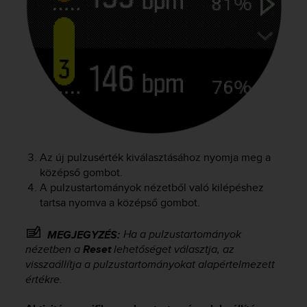
c
e
a
t
U
S
A
+
1
8
5
Az új pulzusérték kiválasztásához nyomja meg a
5
középső gombot.
2
A pulzustartományok nézetből való kilépéshez
5
tartsa nyomva a középső gombot.
8
0
9
Ha a pulzustartományok
MEGJEGYZÉS:
0
nézetben a
Reset
lehetőséget választja, az
0
visszaállítja a pulzustartományokat alapértelmezett
(
értékre.
t
o