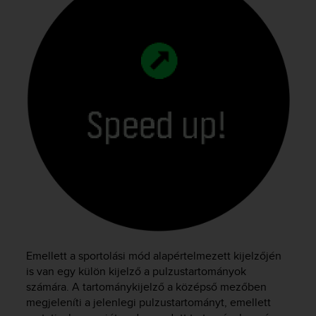
Emellett a sportolási mód alapértelmezett kijelzőjén
is van egy külön kijelző a pulzustartományok
számára. A tartománykijelző a középső mezőben
megjeleníti a jelenlegi pulzustartományt, emellett