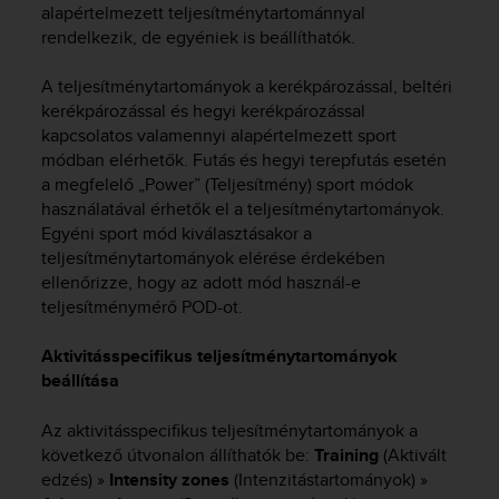
alapértelmezett teljesítménytartománnyal
rendelkezik, de egyéniek is beállíthatók.
A teljesítménytartományok a kerékpározással, beltéri
kerékpározással és hegyi kerékpározással
kapcsolatos valamennyi alapértelmezett sport
módban elérhetők. Futás és hegyi terepfutás esetén
a megfelelő „Power” (Teljesítmény) sport módok
használatával érhetők el a teljesítménytartományok.
Egyéni sport mód kiválasztásakor a
teljesítménytartományok elérése érdekében
ellenőrizze, hogy az adott mód használ-e
teljesítménymérő POD-ot.
Aktivitásspecifikus teljesítménytartományok
beállítása
Az aktivitásspecifikus teljesítménytartományok a
következő útvonalon állíthatók be:
Training
(Aktivált
edzés) »
Intensity zones
(Intenzitástartományok) »