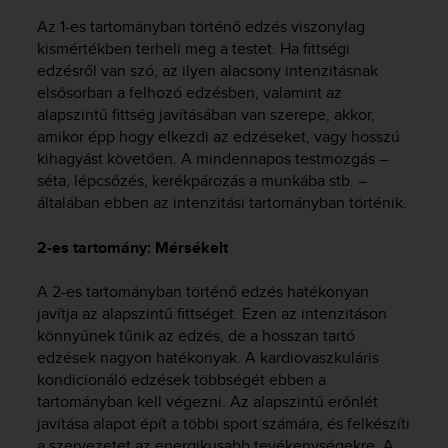
e
Az 1-es tartományban történő edzés viszonylag
f
kismértékben terheli meg a testet. Ha fittségi
o
edzésről van szó, az ilyen alacsony intenzitásnak
r
elsősorban a felhozó edzésben, valamint az
t
h
alapszintű fittség javításában van szerepe, akkor,
i
amikor épp hogy elkezdi az edzéseket, vagy hosszú
s
kihagyást követően. A mindennapos testmozgás –
w
séta, lépcsőzés, kerékpározás a munkába stb. –
e
általában ebben az intenzitási tartományban történik.
b
s
2-es tartomány: Mérsékelt
i
t
A 2-es tartományban történő edzés hatékonyan
e
javítja az alapszintű fittséget. Ezen az intenzitáson
i
n
könnyűnek tűnik az edzés, de a hosszan tartó
c
edzések nagyon hatékonyak. A kardiovaszkuláris
o
kondicionáló edzések többségét ebben a
n
tartományban kell végezni. Az alapszintű erőnlét
f
javítása alapot épít a többi sport számára, és felkészíti
o
a szervezetet az energikusabb tevékenységekre. A