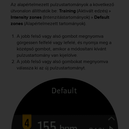
a
Az alapértelmezett pulzustartományok a következő
s
útvonalon állíthatók be:
Training
(Aktivált edzés) »
e
Intensity zones
(Intenzitástartományok) »
Default
c
zones
(Alapértelmezett tartományok).
o
n
A jobb felső vagy alsó gombot megnyomva
t
a
görgessen felfelé vagy lefelé, és nyomja meg a
c
középső gombot, amikor a módosítani kívánt
t
pulzustartomány van kijelölve.
C
A jobb felső vagy alsó gombokat megnyomva
u
válassza ki az új pulzustartományt.
s
t
o
m
e
r
S
e
r
v
i