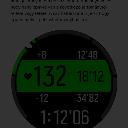
mutatja, hogy mióta edz az adott tartományban, és
hogy hány bpm-re van a következő tartománytól
felfelé vagy lefelé. A sáv háttérszíne is jelzi, hogy
éppen melyik pulzustartományban edz.