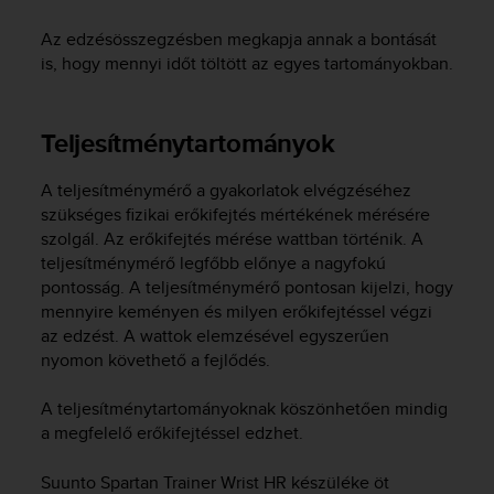
Az edzésösszegzésben megkapja annak a bontását
is, hogy mennyi időt töltött az egyes tartományokban.
Teljesítménytartományok
A teljesítménymérő a gyakorlatok elvégzéséhez
szükséges fizikai erőkifejtés mértékének mérésére
szolgál. Az erőkifejtés mérése wattban történik. A
teljesítménymérő legfőbb előnye a nagyfokú
pontosság. A teljesítménymérő pontosan kijelzi, hogy
mennyire keményen és milyen erőkifejtéssel végzi
az edzést. A wattok elemzésével egyszerűen
nyomon követhető a fejlődés.
A teljesítménytartományoknak köszönhetően mindig
a megfelelő erőkifejtéssel edzhet.
Suunto Spartan Trainer Wrist HR
készüléke öt