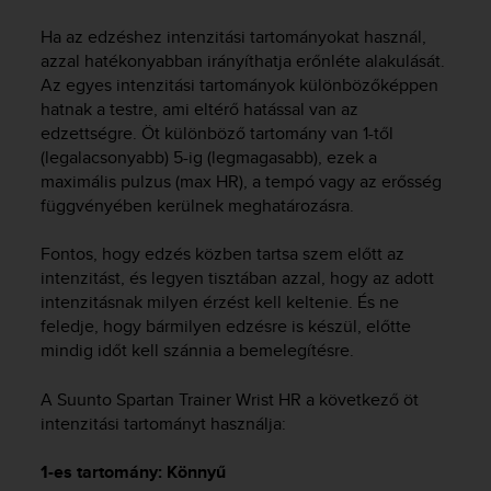
i
e
Ha az edzéshez intenzitási tartományokat használ,
v
azzal hatékonyabban irányíthatja erőnléte alakulását.
i
Az egyes intenzitási tartományok különbözőképpen
n
hatnak a testre, ami eltérő hatással van az
g
edzettségre. Öt különböző tartomány van 1-től
L
e
(legalacsonyabb) 5-ig (legmagasabb), ezek a
v
maximális pulzus (max HR), a tempó vagy az erősség
e
függvényében kerülnek meghatározásra.
l
A
Fontos, hogy edzés közben tartsa szem előtt az
A
intenzitást, és legyen tisztában azzal, hogy az adott
c
intenzitásnak milyen érzést kell keltenie. És ne
o
feledje, hogy bármilyen edzésre is készül, előtte
n
mindig időt kell szánnia a bemelegítésre.
f
o
r
A
Suunto Spartan Trainer Wrist HR
a következő öt
m
intenzitási tartományt használja:
a
n
1-es tartomány: Könnyű
c