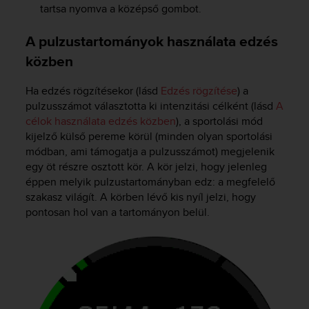
tartsa nyomva a középső gombot.
n
o
n
A pulzustartományok használata edzés
t
közben
h
i
Ha edzés rögzítésekor (lásd
Edzés rögzítése
) a
s
pulzusszámot választotta ki intenzitási célként (lásd
A
w
e
célok használata edzés közben
), a sportolási mód
b
kijelző külső pereme körül (minden olyan sportolási
s
módban, ami támogatja a pulzusszámot) megjelenik
i
egy öt részre osztott kör. A kör jelzi, hogy jelenleg
t
éppen melyik pulzustartományban edz: a megfelelő
e
szakasz világít. A körben lévő kis nyíl jelzi, hogy
.
pontosan hol van a tartományon belül.