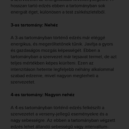
r
hosszan tartó edzés ebben a tartományban sok
m
energiát éget, különösen a test zsírkészletéből.
a
n
3-as tartomány: Nehéz
c
e
w
A 3-as tartományban történő edzés már eléggé
i
energikus, és megerőltetőnek tűnik. Javítja a gyors
t
és gazdaságos mozgás képességét. Ebben a
h
tartományban a szervezet már tejsavat termel, de azt
t
teljes mértékben képes kiüríteni. Ezen az
h
intenzitáson hetente legfeljebb néhány alkalommal
e
szabad edzenie, mivel nagyon megterheli a
W
szervezetet.
e
b
C
4-es tartomány: Nagyon nehéz
o
n
A 4-es tartományban történő edzés felkészíti a
t
szervezetet a verseny-jellegű eseményekre és a
e
nagy sebességre. Az ebben a tartományban végzett
n
edzés lehet állandó sebességű vagy intervallum-
t