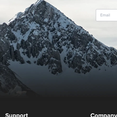
Support
Compan