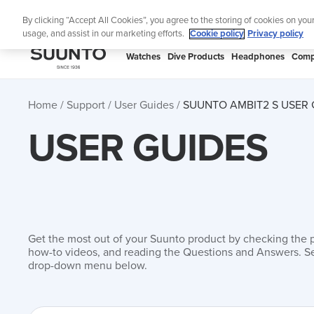
Skip
Lig
By clicking “Accept All Cookies”, you agree to the storing of cookies on you
to
usage, and assist in our marketing efforts.
Cookie policy
Privacy policy
content
SUUNTO
Watches
Dive Products
Headphones
Comp
APAC
Home
Support
User Guides
SUUNTO AMBIT2 S USER 
USER GUIDES
Get the most out of your Suunto product by checking the 
how-to videos, and reading the Questions and Answers. Se
drop-down menu below.