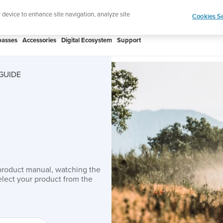
htweight sports watch designed for runners
Shop
r device to enhance site navigation, analyze site
Cookies Se
asses
Accessories
Digital Ecosystem
Support
GUIDE
product manual, watching the
lect your product from the