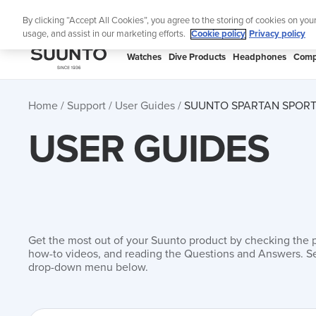
Skip
Lig
By clicking “Accept All Cookies”, you agree to the storing of cookies on you
to
usage, and assist in our marketing efforts.
Cookie policy
Privacy policy
content
SUUNTO
Watches
Dive Products
Headphones
Comp
APAC
Home
Support
User Guides
SUUNTO SPARTAN SPORT
USER GUIDES
Get the most out of your Suunto product by checking the 
how-to videos, and reading the Questions and Answers. Se
drop-down menu below.