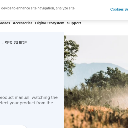
htweight sports watch designed for runners
Shop
r device to enhance site navigation, analyze site
Cookies Se
asses
Accessories
Digital Ecosystem
Support
 USER GUIDE
product manual, watching the
lect your product from the