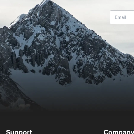
Support
Compan