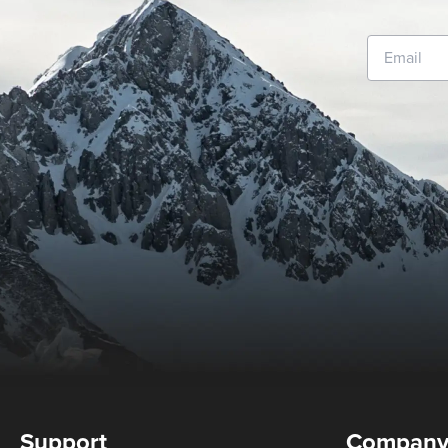
Support
Compan