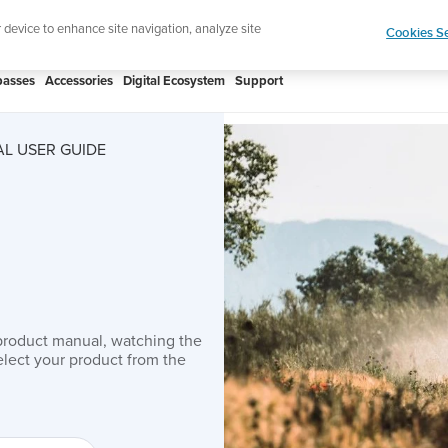
Shop Rac
e ultimate performance watch out now!
r device to enhance site navigation, analyze site
Cookies Se
asses
Accessories
Digital Ecosystem
Support
L USER GUIDE
product manual, watching the
lect your product from the