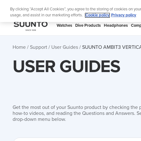
Skip
Th
By clicking “Accept All Cookies”, you agree to the storing of cookies on you
to
usage, and assist in our marketing efforts.
Cookie policy
Privacy policy
content
SUUNTO
Watches
Dive Products
Headphones
Comp
APAC
Home
Support
User Guides
SUUNTO AMBIT3 VERTICA
USER GUIDES
Get the most out of your Suunto product by checking the 
how-to videos, and reading the Questions and Answers. Se
drop-down menu below.