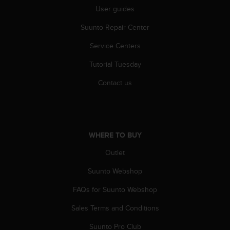
a
User guides
s
e
Suunto Repair Center
c
o
Service Centers
n
Tutorial Tuesday
t
a
Contact us
c
t
C
u
s
WHERE TO BUY
t
o
Outlet
m
e
Suunto Webshop
r
S
FAQs for Suunto Webshop
e
Sales Terms and Conditions
r
v
Suunto Pro Club
i