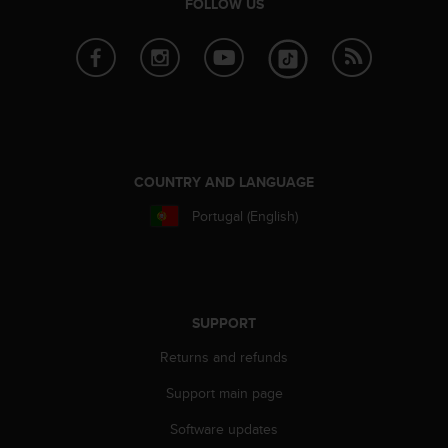
FOLLOW US
s
s
i
b
i
l
i
t
y
COUNTRY AND LANGUAGE
s
t
Portugal (English)
a
n
d
a
r
SUPPORT
d
s
Returns and refunds
.
Support main page
P
l
Software updates
e