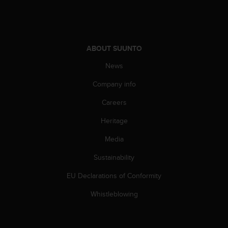
c
e
a
t
ABOUT SUUNTO
U
S
News
A
+
Company info
1
8
Careers
5
Heritage
5
2
Media
5
8
Sustainability
0
9
EU Declarations of Conformity
0
0
Whistleblowing
(
t
o