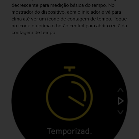
i
decrescente para medição básica do tempo. No
e
mostrador do dispositivo, abra o iniciador e vá para
v
cima até ver um ícone de contagem de tempo. Toque
i
no ícone ou prima o botão central para abrir o ecrã da
n
g
contagem de tempo.
L
e
v
e
l
A
A
c
o
n
f
o
r
m
a
n
c