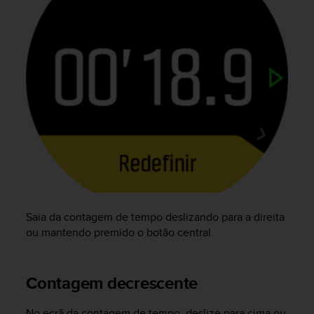
A
c
c
e
s
s
i
b
i
l
i
t
y
G
u
Saia da contagem de tempo deslizando para a direita
i
ou mantendo premido o botão central.
d
e
l
Contagem decrescente
i
n
e
No ecrã da contagem de tempo, deslize para cima ou