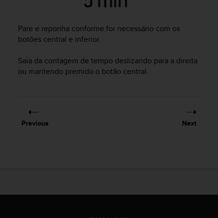
c
o
m
Pare e reponha conforme for necessário com os
p
botões central e inferior.
l
i
a
Saia da contagem de tempo deslizando para a direita
n
ou mantendo premido o botão central.
c
e
w
i
t
Previous
Next
h
o
t
h
e
r
a
c
c
e