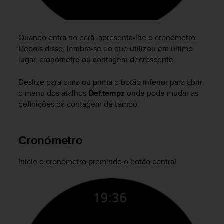
e
f
o
r
Quando entra no ecrã, apresenta-lhe o cronómetro.
t
Depois disso, lembra-se do que utilizou em último
h
lugar, cronómetro ou contagem decrescente.
i
s
Deslize para cima ou prima o botão inferior para abrir
w
o menu dos atalhos
Def.tempz
onde pode mudar as
e
definições da contagem de tempo.
b
s
i
Cronómetro
t
e
i
Inicie o cronómetro premindo o botão central.
n
c
o
n
f
o