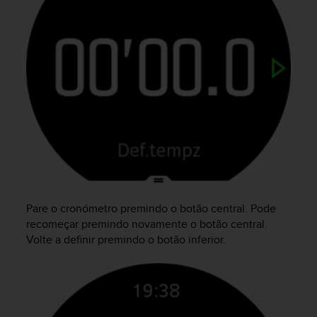
r
m
a
n
c
e
w
i
t
h
t
h
e
W
e
Pare o cronómetro premindo o botão central. Pode
b
recomeçar premindo novamente o botão central.
C
Volte a definir premindo o botão inferior.
o
n
t
e
n
t