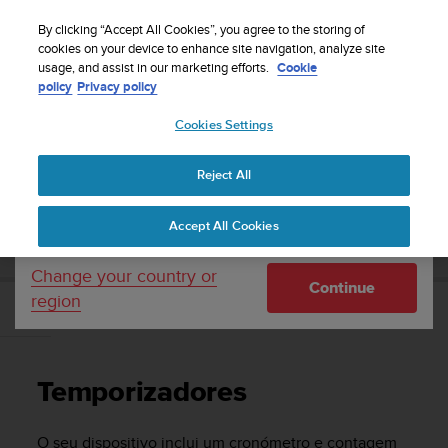
S
Sign up for the newsletter and get 5% off
| Free
u
By clicking “Accept All Cookies”, you agree to the storing of
returns
u
cookies on your device to enhance site navigation, analyze site
Your country or region:
usage, and assist in our marketing efforts.
Cookie
n
policy
Privacy policy
t
o
Cookies Settings
United States
i
s
Home
Support
Suunto 9
Manual do Utilizador
c
Reject All
Currency: $ (USD)
o
m
Shipping only to United States
SUUNTO 9 MANUAL DO UTILIZADOR
Accept All Cookies
m
i
t
Change your country or
Continue
t
region
e
Temporizadores
d
t
o
Temporizadores
a
c
h
O seu dispositivo inclui um cronómetro e contagem