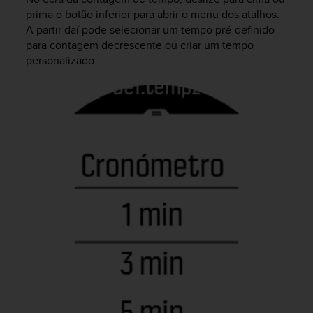
s
prima o botão inferior para abrir o menu dos atalhos.
(
A partir daí pode selecionar um tempo pré-definido
W
para contagem decrescente ou criar um tempo
C
personalizado.
A
G
)
2
.
0
a
n
d
a
c
h
i
e
v
i
n
g