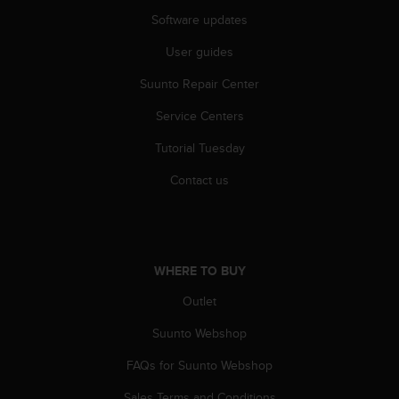
r
Software updates
m
a
User guides
n
c
Suunto Repair Center
e
w
Service Centers
i
t
Tutorial Tuesday
h
Contact us
t
h
e
W
e
WHERE TO BUY
b
C
Outlet
o
n
Suunto Webshop
t
e
FAQs for Suunto Webshop
n
t
Sales Terms and Conditions