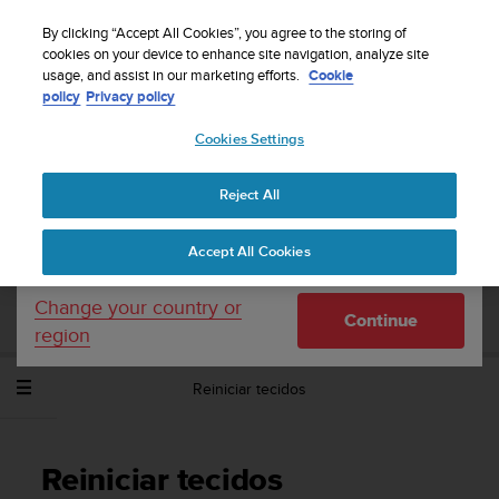
S
Sign up for the newsletter and get 5% off
| Free
u
By clicking “Accept All Cookies”, you agree to the storing of
returns
u
cookies on your device to enhance site navigation, analyze site
Your country or region:
usage, and assist in our marketing efforts.
Cookie
n
policy
Privacy policy
t
o
Cookies Settings
United States
i
s
Home
Support
Suunto EON Steel Black
Manual do Utilizador
c
3.0
Reject All
Currency: $ (USD)
o
m
Shipping only to United States
Accept All Cookies
m
SUUNTO EON STEEL BLACK MANUAL DO
i
UTILIZADOR 3.0
t
Change your country or
Continue
t
region
e
d
Reiniciar tecidos
t
o
a
c
Reiniciar tecidos
h