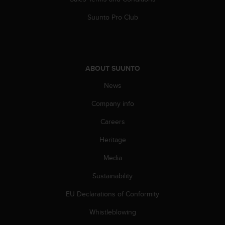
A
Suunto Pro Club
c
c
e
s
s
ABOUT SUUNTO
i
b
News
i
l
Company info
i
t
Careers
y
G
Heritage
u
Media
i
d
Sustainability
e
l
EU Declarations of Conformity
i
n
Whistleblowing
e