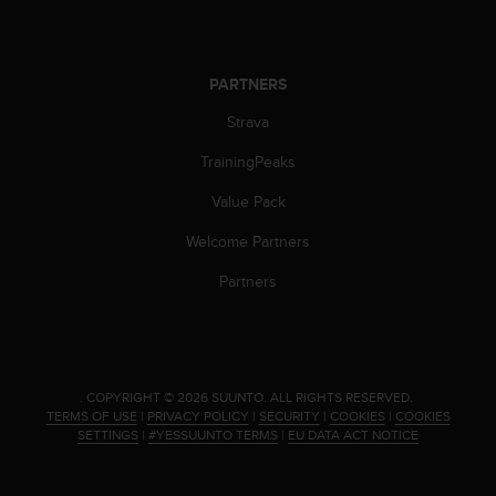
s
(
W
C
PARTNERS
A
G
Strava
)
TrainingPeaks
2
.
Value Pack
0
a
Welcome Partners
n
d
Partners
a
c
h
i
e
.
COPYRIGHT © 2026 SUUNTO.
ALL RIGHTS RESERVED.
v
TERMS OF USE
|
PRIVACY POLICY
|
SECURITY
|
COOKIES
|
COOKIES
i
SETTINGS
|
#YESSUUNTO TERMS
|
EU DATA ACT NOTICE
n
g