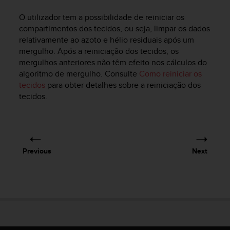
i
e
O utilizador tem a possibilidade de reiniciar os
v
compartimentos dos tecidos, ou seja, limpar os dados
i
relativamente ao azoto e hélio residuais após um
n
mergulho. Após a reiniciação dos tecidos, os
g
mergulhos anteriores não têm efeito nos cálculos do
L
e
algoritmo de mergulho. Consulte
Como reiniciar os
v
tecidos
para obter detalhes sobre a reiniciação dos
e
tecidos.
l
A
A
c
o
Previous
Next
n
f
o
r
m
a
n
c