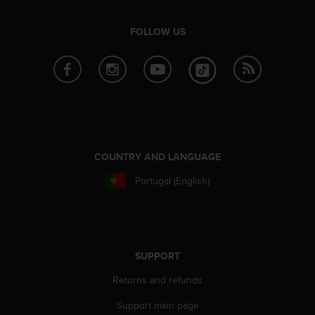
e
f
FOLLOW US
o
r
t
h
i
s
w
e
b
COUNTRY AND LANGUAGE
s
i
Portugal (English)
t
e
i
n
c
SUPPORT
o
n
Returns and refunds
f
o
Support main page