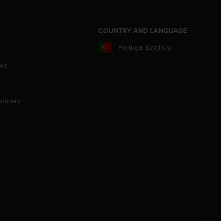
S
COUNTRY AND LANGUAGE
Portugal (English)
aks
artners