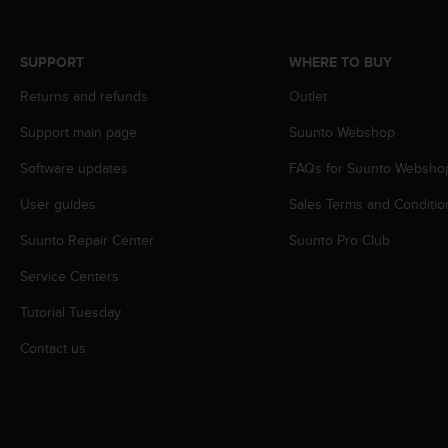
s
s
i
SUPPORT
WHERE TO BUY
b
i
Returns and refunds
Outlet
l
Support main page
Suunto Webshop
i
t
Software updates
FAQs for Suunto Websho
y
s
User guides
Sales Terms and Conditio
t
a
Suunto Repair Center
Suunto Pro Club
n
d
Service Centers
a
Tutorial Tuesday
r
d
Contact us
s
.
P
l
e