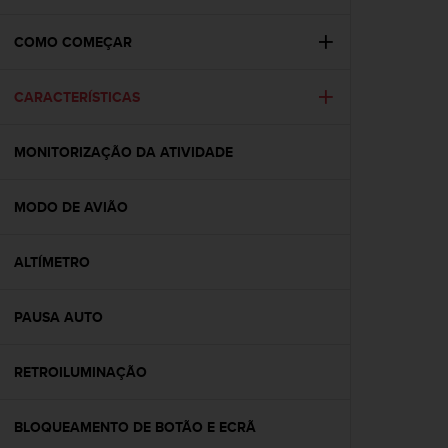
i
e
v
COMO COMEÇAR
i
n
CARACTERÍSTICAS
g
L
e
MONITORIZAÇÃO DA ATIVIDADE
v
e
l
MODO DE AVIÃO
A
A
c
ALTÍMETRO
o
n
PAUSA AUTO
f
o
r
RETROILUMINAÇÃO
m
a
n
BLOQUEAMENTO DE BOTÃO E ECRÃ
c