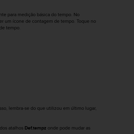
nte para medição básica do tempo. No
é ver um ícone de contagem de tempo. Toque no
 de tempo.
so, lembra-se do que utilizou em último lugar,
 dos atalhos
Def.tempz
onde pode mudar as