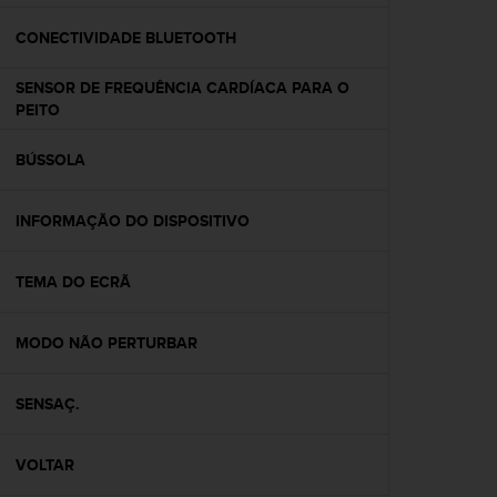
e
f
CONECTIVIDADE BLUETOOTH
o
r
SENSOR DE FREQUÊNCIA CARDÍACA PARA O
t
PEITO
h
i
BÚSSOLA
s
w
e
INFORMAÇÃO DO DISPOSITIVO
b
s
i
TEMA DO ECRÃ
t
e
MODO NÃO PERTURBAR
i
n
c
SENSAÇ.
o
n
f
VOLTAR
o