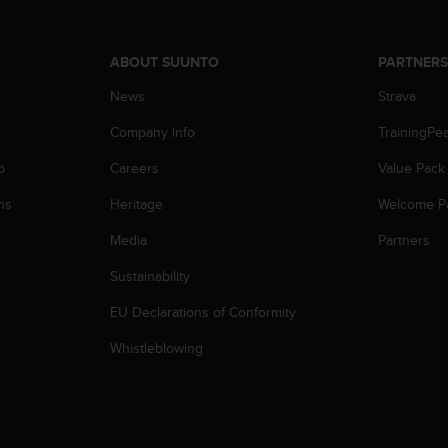
ABOUT SUUNTO
PARTNER
News
Strava
Company info
TrainingPe
p
Careers
Value Pack
ns
Heritage
Welcome P
Media
Partners
Sustainability
EU Declarations of Conformity
Whistleblowing