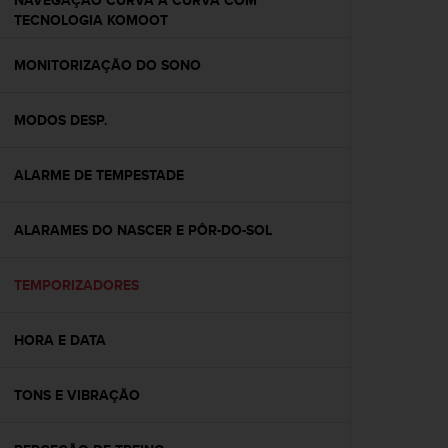
NAVEGAÇÃO CURVA A CURVA COM
s
TECNOLOGIA KOMOOT
(
W
MONITORIZAÇÃO DO SONO
C
A
G
MODOS DESP.
)
2
.
ALARME DE TEMPESTADE
0
a
n
ALARAMES DO NASCER E PÔR-DO-SOL
d
a
TEMPORIZADORES
c
h
i
HORA E DATA
e
v
i
TONS E VIBRAÇÃO
n
g