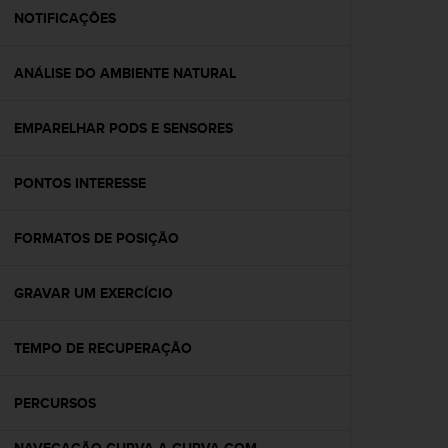
A
NOTIFICAÇÕES
c
c
ANÁLISE DO AMBIENTE NATURAL
e
s
s
EMPARELHAR PODS E SENSORES
i
b
i
PONTOS INTERESSE
l
i
t
FORMATOS DE POSIÇÃO
y
G
GRAVAR UM EXERCÍCIO
u
i
d
TEMPO DE RECUPERAÇÃO
e
l
i
PERCURSOS
n
e