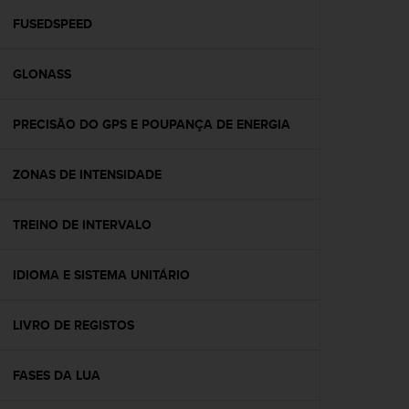
r
m
FUSEDSPEED
a
n
GLONASS
c
e
w
PRECISÃO DO GPS E POUPANÇA DE ENERGIA
i
t
h
ZONAS DE INTENSIDADE
t
h
e
TREINO DE INTERVALO
W
e
IDIOMA E SISTEMA UNITÁRIO
b
C
o
LIVRO DE REGISTOS
n
t
e
FASES DA LUA
n
t