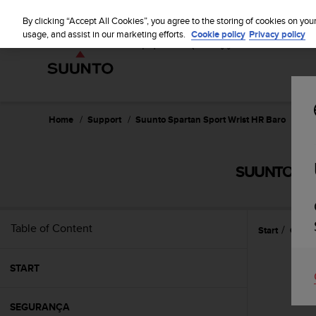
S
u
By clicking “Accept All Cookies”, you agree to the storing of cookies on you
u
usage, and assist in our marketing efforts.
Cookie policy
Privacy policy
n
t
o
i
s
c
Home
Support
Suunto Spartan Sport Wrist HR Baro
Manu
o
m
m
SUUNTO SPA
i
t
t
e
Table of Content
Start
Caract
d
t
o
START
a
c
h
SEGURANÇA