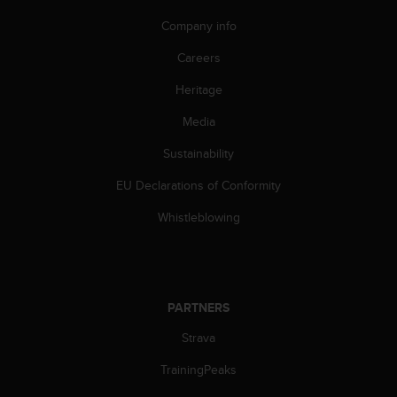
s
Company info
(
W
Careers
C
A
Heritage
G
)
Media
2
.
Sustainability
0
EU Declarations of Conformity
a
n
Whistleblowing
d
a
c
h
i
PARTNERS
e
v
Strava
i
n
TrainingPeaks
g