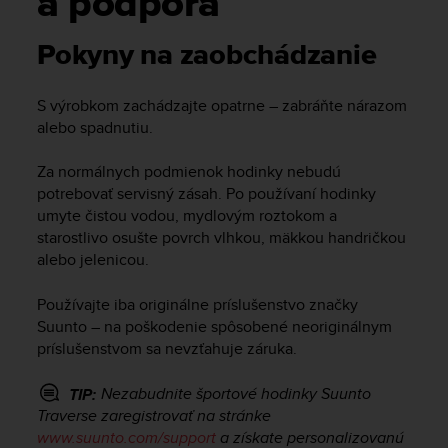
a podpora
i
e
v
Pokyny na zaobchádzanie
i
n
g
S výrobkom zachádzajte opatrne – zabráňte nárazom
L
alebo spadnutiu.
e
v
Za normálnych podmienok hodinky nebudú
e
potrebovať servisný zásah. Po používaní hodinky
l
umyte čistou vodou, mydlovým roztokom a
A
starostlivo osušte povrch vlhkou, mäkkou handričkou
A
alebo jelenicou.
c
o
n
Používajte iba originálne príslušenstvo značky
f
Suunto – na poškodenie spôsobené neoriginálnym
o
príslušenstvom sa nevzťahuje záruka.
r
m
Nezabudnite športové hodinky
Suunto
TIP:
a
Traverse
zaregistrovať na stránke
n
www.suunto.com/support
a získate personalizovanú
c