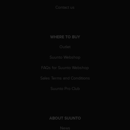
A
Contact us
c
c
e
s
s
WHERE TO BUY
i
b
Outlet
i
Suunto Webshop
l
i
FAQs for Suunto Webshop
t
y
Sales Terms and Conditions
G
u
Suunto Pro Club
i
d
e
l
i
ABOUT SUUNTO
n
e
News