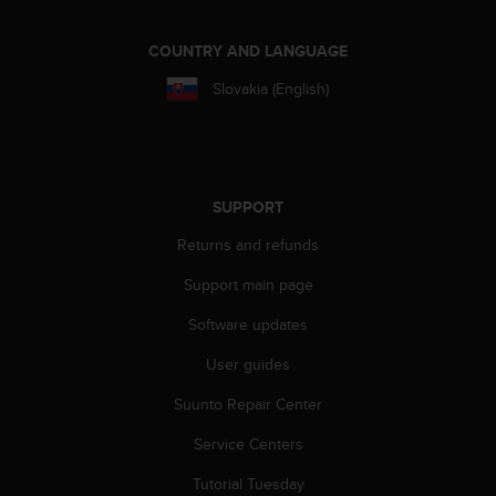
r
m
a
COUNTRY AND LANGUAGE
n
Slovakia (English)
c
e
w
i
t
h
SUPPORT
t
Returns and refunds
h
e
Support main page
W
e
Software updates
b
C
User guides
o
Suunto Repair Center
n
t
Service Centers
e
n
Tutorial Tuesday
t