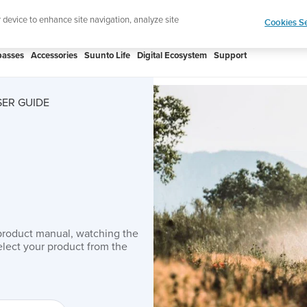
 Core 2 | ABC Outdoor Watch Built for Adventure.
r device to enhance site navigation, analyze site
Cookies Se
asses
Accessories
Suunto Life
Digital Ecosystem
Support
SER GUIDE
product manual, watching the
lect your product from the