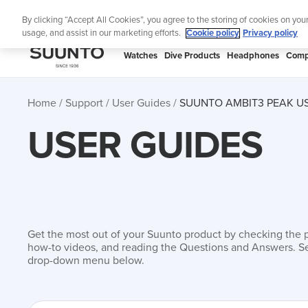
Skip
🔺Suunto
By clicking “Accept All Cookies”, you agree to the storing of cookies on you
to
usage, and assist in our marketing efforts.
Cookie policy
Privacy policy
content
SUUNTO
Watches
Dive Products
Headphones
Comp
US
Home
Support
User Guides
SUUNTO AMBIT3 PEAK U
USER GUIDES
Get the most out of your Suunto product by checking the 
how-to videos, and reading the Questions and Answers. Se
drop-down menu below.