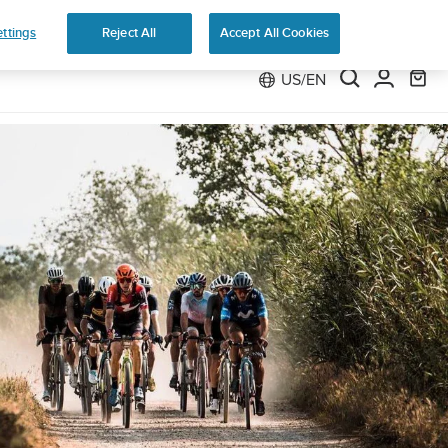
Preorder
ttings
Reject All
Accept All Cookies
US/EN