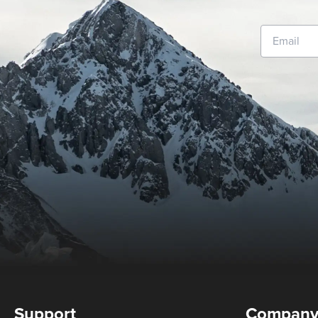
Support
Compan