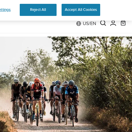
Preorder
ttings
Reject All
Accept All Cookies
US/EN