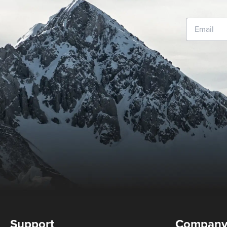
Support
Compan