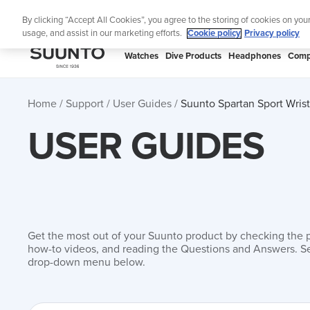
Skip
🔺Suunto
By clicking “Accept All Cookies”, you agree to the storing of cookies on you
to
usage, and assist in our marketing efforts.
Cookie policy
Privacy policy
content
SUUNTO
Watches
Dive Products
Headphones
Comp
US
Home
Support
User Guides
Suunto Spartan Sport Wri
USER GUIDES
Get the most out of your Suunto product by checking the 
how-to videos, and reading the Questions and Answers. Se
drop-down menu below.