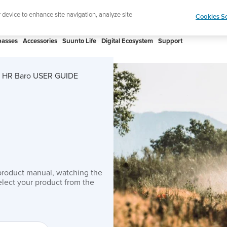
 Core 2 | ABC Outdoor Watch Built for Adventure.
r device to enhance site navigation, analyze site
Cookies Se
asses
Accessories
Suunto Life
Digital Ecosystem
Support
st HR Baro USER GUIDE
product manual, watching the
lect your product from the