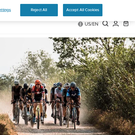
Preorder
ttings
Reject All
Accept All Cookies
US/EN