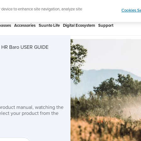
 Core 2 | ABC Outdoor Watch Built for Adventure.
r device to enhance site navigation, analyze site
Cookies Se
asses
Accessories
Suunto Life
Digital Ecosystem
Support
st HR Baro USER GUIDE
product manual, watching the
lect your product from the