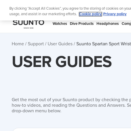
Skip
🔺Suunto
By clicking “Accept All Cookies”, you agree to the storing of cookies on you
to
usage, and assist in our marketing efforts.
Cookie policy
Privacy policy
content
SUUNTO
Watches
Dive Products
Headphones
Comp
US
Home
Support
User Guides
Suunto Spartan Sport Wri
USER GUIDES
Get the most out of your Suunto product by checking the 
how-to videos, and reading the Questions and Answers. Se
drop-down menu below.