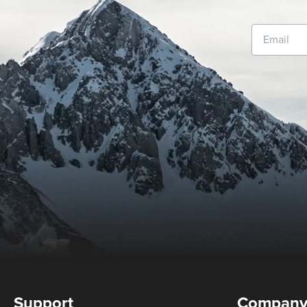
Support
Compan