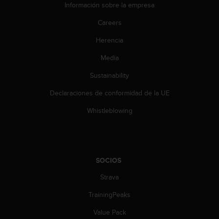
c
Información sobre la empresa
o
Careers
n
t
Herencia
e
n
Media
i
d
Sustainability
o
w
Declaraciones de conformidad de la UE
e
Whistleblowing
b
(
W
e
b
SOCIOS
C
o
Strava
n
t
TrainingPeaks
e
n
Value Pack