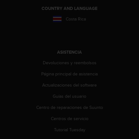
i
o
COUNTRY AND LANGUAGE
w
Costa Rica
e
b
d
e
a
c
ASISTENCIA
u
Devoluciones y reembolsos
e
r
Página principal de asistencia
d
o
Actualizaciones del software
c
o
Guías del usuario
n
l
Centro de reparaciones de Suunto
a
Centros de servicio
s
P
Tutorial Tuesday
a
u