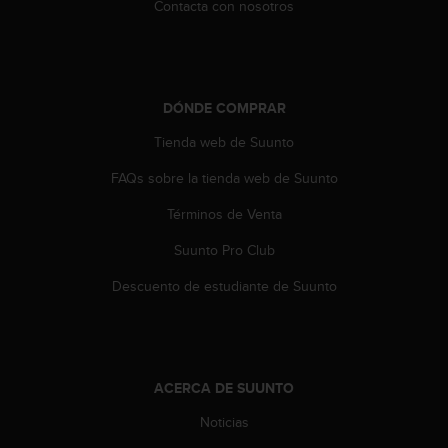
Contacta con nosotros
t
a
s
d
e
DÓNDE COMPRAR
a
c
Tienda web de Suunto
c
e
FAQs sobre la tienda web de Suunto
s
Términos de Venta
i
b
Suunto Pro Club
i
l
Descuento de estudiante de Suunto
i
d
a
d
p
ACERCA DE SUUNTO
a
r
Noticias
a