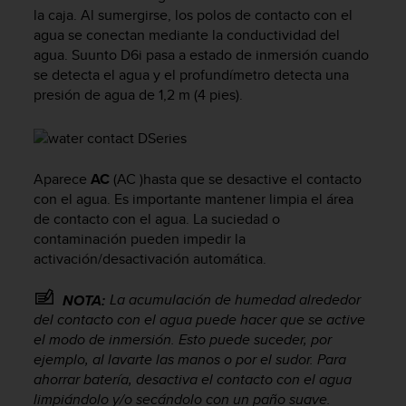
m
la caja. Al sumergirse, los polos de contacto con el
i
agua se conectan mediante la conductividad del
s
agua.
Suunto D6i
pasa a estado de inmersión cuando
o
se detecta el agua y el profundímetro detecta una
d
e
presión de agua de 1,2 m (4 pies).
a
l
c
a
Aparece
AC
(AC )hasta que se desactive el contacto
n
con el agua. Es importante mantener limpia el área
z
de contacto con el agua. La suciedad o
a
r
contaminación pueden impedir la
e
activación/desactivación automática.
l
n
La acumulación de humedad alrededor
NOTA:
i
del contacto con el agua puede hacer que se active
v
el modo de inmersión. Esto puede suceder, por
e
ejemplo, al lavarte las manos o por el sudor. Para
l
ahorrar batería, desactiva el contacto con el agua
d
limpiándolo y/o secándolo con un paño suave.
e