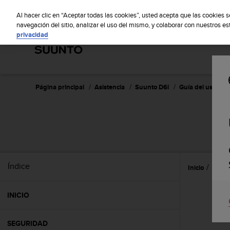
S
S
u
Al hacer clic en “Aceptar todas las cookies”, usted acepta que las cookies 
u
navegación del sitio, analizar el uso del mismo, y colaborar con nuestros e
privacidad
n
t
o
m
a
n
Página principal
Asistencia
Suunto D6i
Guía del usuario 
t
i
e
n
e
s
u
Índice
Inicio
Prime
c
o
m
INICIO
p
r
o
SEGURIDAD