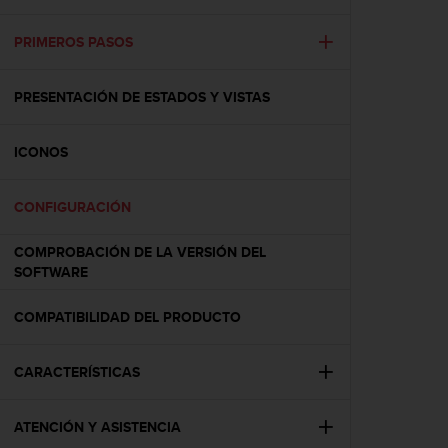
m
i
s
PRIMEROS PASOS
o
d
PRESENTACIÓN DE ESTADOS Y VISTAS
e
a
l
ICONOS
c
a
n
CONFIGURACIÓN
z
a
COMPROBACIÓN DE LA VERSIÓN DEL
r
SOFTWARE
e
l
COMPATIBILIDAD DEL PRODUCTO
n
i
v
CARACTERÍSTICAS
e
l
d
ATENCIÓN Y ASISTENCIA
e