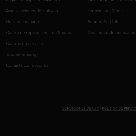
i
o
Actualizaciones del software
Términos de Venta
w
e
Guías del usuario
Suunto Pro Club
b
d
Centro de reparaciones de Suunto
Descuento de estudiante
e
Centros de servicio
a
c
Tutorial Tuesday
u
e
Contacta con nosotros
r
d
o
c
o
n
l
CONDICIONES DE USO
|
POLÍTICA DE PRIVA
a
s
P
a
u