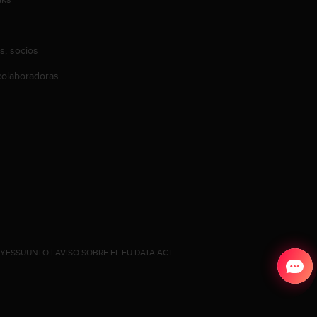
s, socios
olaboradoras
#YESSUUNTO
|
AVISO SOBRE EL EU DATA ACT