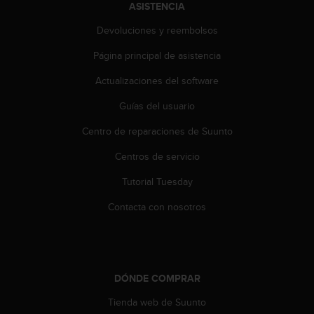
i
ASISTENCIA
o
Devoluciones y reembolsos
w
e
Página principal de asistencia
b
d
Actualizaciones del software
e
a
Guías del usuario
c
u
Centro de reparaciones de Suunto
e
Centros de servicio
r
d
Tutorial Tuesday
o
c
Contacta con nosotros
o
n
l
a
s
DÓNDE COMPRAR
P
a
Tienda web de Suunto
u