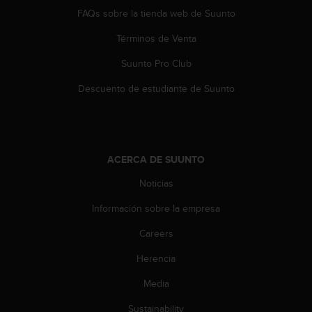
t
FAQs sobre la tienda web de Suunto
a
Términos de Venta
s
d
Suunto Pro Club
e
a
Descuento de estudiante de Suunto
c
c
e
s
i
ACERCA DE SUUNTO
b
i
Noticias
l
i
Información sobre la empresa
d
Careers
a
d
Herencia
p
a
Media
r
a
Sustainability