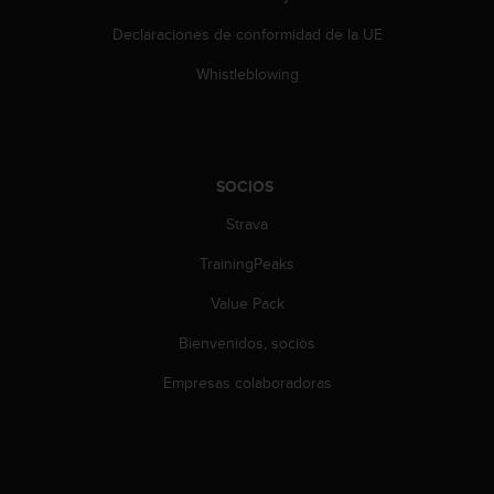
c
o
Declaraciones de conformidad de la UE
n
Whistleblowing
t
e
n
i
d
o
SOCIOS
w
Strava
e
b
TrainingPeaks
(
W
Value Pack
e
b
Bienvenidos, socios
C
Empresas colaboradoras
o
n
t
e
n