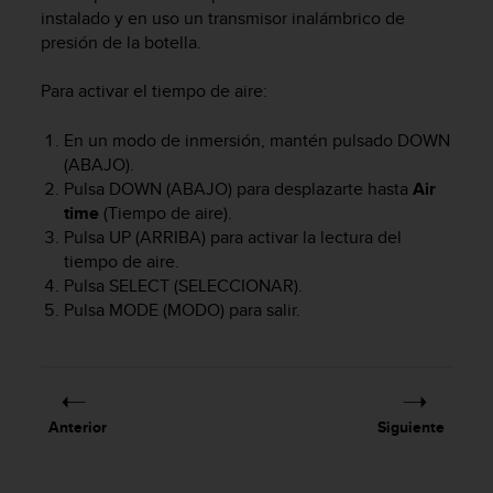
m
instalado y en uso un transmisor inalámbrico de
i
presión de la botella.
s
o
d
Para activar el tiempo de aire:
e
a
En un modo de inmersión, mantén pulsado
DOWN
l
(ABAJO).
c
Pulsa
DOWN
(ABAJO) para desplazarte hasta
Air
a
time
(Tiempo de aire).
n
Pulsa
UP
(ARRIBA) para activar la lectura del
z
tiempo de aire.
a
Pulsa
SELECT
(SELECCIONAR).
r
Pulsa
MODE
(MODO) para salir.
e
l
n
i
v
e
Anterior
Siguiente
l
d
e