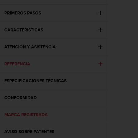
m
i
s
PRIMEROS PASOS
o
d
CARACTERÍSTICAS
e
a
l
ATENCIÓN Y ASISTENCIA
c
a
n
REFERENCIA
z
a
r
ESPECIFICACIONES TÉCNICAS
e
l
CONFORMIDAD
n
i
v
MARCA REGISTRADA
e
l
d
AVISO SOBRE PATENTES
e