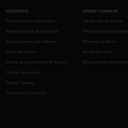
i
o
ASISTENCIA
DÓNDE COMPRAR
w
e
Devoluciones y reembolsos
Tienda web de Suunto
b
d
Página principal de asistencia
FAQs sobre la tienda we
e
Actualizaciones del software
Términos de Venta
a
c
Guías del usuario
Suunto Pro Club
u
e
Centro de reparaciones de Suunto
Descuento de estudiante
r
d
Centros de servicio
o
c
Tutorial Tuesday
o
Contacta con nosotros
n
l
a
s
P
a
u