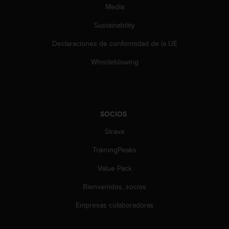
Media
s
,
Sustainability
W
C
Declaraciones de conformidad de la UE
A
G
Whistleblowing
)
2
.
0
y
SOCIOS
o
t
Strava
r
TrainingPeaks
a
s
Value Pack
n
o
Bienvenidos, socios
r
m
Empresas colaboradoras
a
s