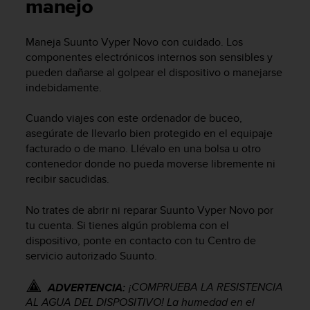
m
manejo
i
s
Maneja
Suunto Vyper Novo
con cuidado. Los
o
componentes electrónicos internos son sensibles y
d
e
pueden dañarse al golpear el dispositivo o manejarse
a
indebidamente.
l
c
Cuando viajes con este ordenador de buceo,
a
asegúrate de llevarlo bien protegido en el equipaje
n
facturado o de mano. Llévalo en una bolsa u otro
z
contenedor donde no pueda moverse libremente ni
a
recibir sacudidas.
r
e
l
No trates de abrir ni reparar
Suunto Vyper Novo
por
n
tu cuenta. Si tienes algún problema con el
i
dispositivo, ponte en contacto con tu Centro de
v
servicio autorizado Suunto.
e
l
¡COMPRUEBA LA RESISTENCIA
ADVERTENCIA:
d
AL AGUA DEL DISPOSITIVO! La humedad en el
e