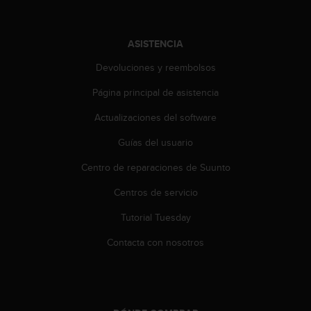
c
o
n
ASISTENCIA
t
e
Devoluciones y reembolsos
n
i
Página principal de asistencia
d
Actualizaciones del software
o
w
Guías del usuario
e
b
Centro de reparaciones de Suunto
(
W
Centros de servicio
e
b
Tutorial Tuesday
C
Contacta con nosotros
o
n
t
e
n