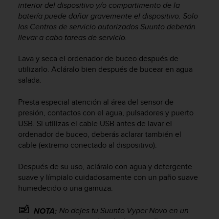
interior del dispositivo y/o compartimento de la
c
batería puede dañar gravemente el dispositivo. Solo
o
n
los Centros de servicio autorizados Suunto deberán
f
llevar a cabo tareas de servicio.
o
r
Lava y seca el ordenador de buceo después de
m
utilizarlo. Acláralo bien después de bucear en agua
i
salada.
d
a
Presta especial atención al área del sensor de
d
presión, contactos con el agua, pulsadores y puerto
A
USB. Si utilizas el cable USB antes de lavar el
A
ordenador de buceo, deberás aclarar también el
e
n
cable (extremo conectado al dispositivo).
e
s
Después de su uso, acláralo con agua y detergente
t
suave y límpialo cuidadosamente con un paño suave
e
humedecido o una gamuza.
s
i
No dejes tu
Suunto Vyper Novo
en un
NOTA:
t