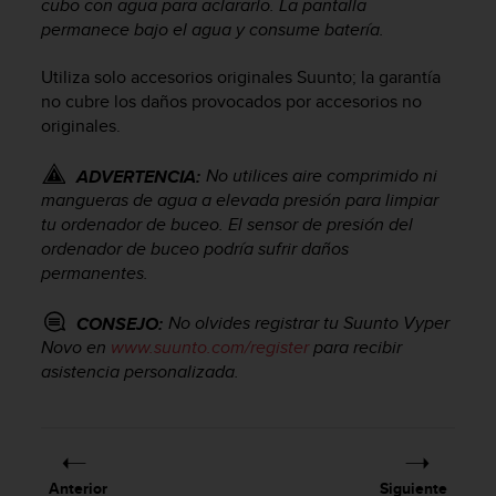
cubo con agua para aclararlo. La pantalla
i
permanece bajo el agua y consume batería.
o
w
e
Utiliza solo accesorios originales Suunto; la garantía
b
no cubre los daños provocados por accesorios no
d
originales.
e
a
No utilices aire comprimido ni
ADVERTENCIA:
c
mangueras de agua a elevada presión para limpiar
u
tu ordenador de buceo. El sensor de presión del
e
ordenador de buceo podría sufrir daños
r
d
permanentes.
o
c
No olvides registrar tu
Suunto Vyper
CONSEJO:
o
Novo
en
www.suunto.com/register
para recibir
n
asistencia personalizada.
l
a
s
P
a
Anterior
Siguiente
u