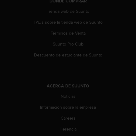
t
DÓNDE COMPRAR
A
Tienda web de Suunto
c
c
FAQs sobre la tienda web de Suunto
e
s
Términos de Venta
s
i
Suunto Pro Club
b
Descuento de estudiante de Suunto
i
l
i
t
y
G
ACERCA DE SUUNTO
u
Noticias
i
d
Información sobre la empresa
e
l
Careers
i
n
Herencia
e