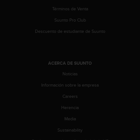
i
e
Términos de Venta
n
Suunto Pro Club
e
s
Descuento de estudiante de Suunto
a
l
g
ú
n
ACERCA DE SUUNTO
p
r
Noticias
o
b
Información sobre la empresa
l
e
Careers
m
Herencia
a
p
Media
a
r
Sustainability
a
a