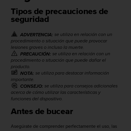
m
i
Tipos de precauciones de
s
seguridad
o
d
e
se utiliza en relación con un
ADVERTENCIA:
a
procedimiento o situación que puede provocar
l
lesiones graves o incluso la muerte.
c
a
se utiliza en relación con un
PRECAUCIÓN:
n
procedimiento o situación que puede dañar el
z
producto.
a
se utiliza para destacar información
NOTA:
r
importante.
e
se utiliza para consejos adicionales
CONSEJO:
l
acerca de cómo utilizar las características y
n
funciones del dispositivo.
i
v
Antes de bucear
e
l
d
Asegúrate de comprender perfectamente el uso, las
e