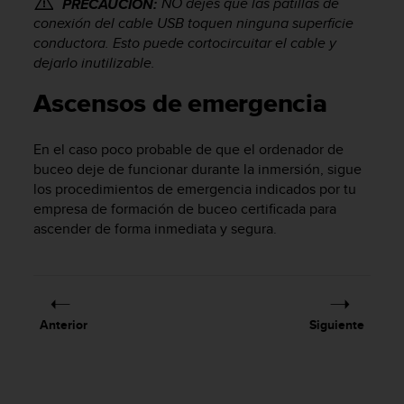
NO dejes que las patillas de
PRECAUCIÓN:
n
conexión del cable USB toquen ninguna superficie
t
conductora. Esto puede cortocircuitar el cable y
o
dejarlo inutilizable.
d
e
Ascensos de emergencia
S
e
r
En el caso poco probable de que el ordenador de
v
buceo deje de funcionar durante la inmersión, sigue
i
los procedimientos de emergencia indicados por tu
c
i
empresa de formación de buceo certificada para
o
ascender de forma inmediata y segura.
a
l
C
l
i
Anterior
Siguiente
e
n
t
e