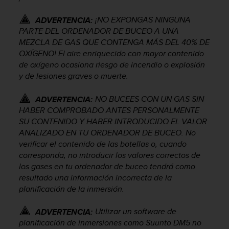
d
e
¡NO EXPONGAS NINGUNA
ADVERTENCIA:
a
PARTE DEL ORDENADOR DE BUCEO A UNA
c
MEZCLA DE GAS QUE CONTENGA MÁS DEL 40% DE
c
OXÍGENO! El aire enriquecido con mayor contenido
e
s
de oxígeno ocasiona riesgo de incendio o explosión
i
y de lesiones graves o muerte.
b
i
NO BUCEES CON UN GAS SIN
ADVERTENCIA:
l
HABER COMPROBADO ANTES PERSONALMENTE
i
SU CONTENIDO Y HABER INTRODUCIDO EL VALOR
d
ANALIZADO EN TU ORDENADOR DE BUCEO. No
a
verificar el contenido de las botellas o, cuando
d
corresponda, no introducir los valores correctos de
.
los gases en tu ordenador de buceo tendrá como
P
o
resultado una información incorrecta de la
n
planificación de la inmersión.
t
e
Utilizar un software de
ADVERTENCIA:
e
planificación de inmersiones como Suunto DM5 no
n