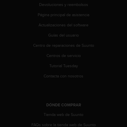
0
Devoluciones y reembolsos
0
Página principal de asistencia
(
l
Actualizaciones del software
l
a
Guías del usuario
m
a
Centro de reparaciones de Suunto
d
a
Centros de servicio
g
Tutorial Tuesday
r
a
Contacta con nosotros
t
u
i
t
a
DÓNDE COMPRAR
)
s
Tienda web de Suunto
i
t
FAQs sobre la tienda web de Suunto