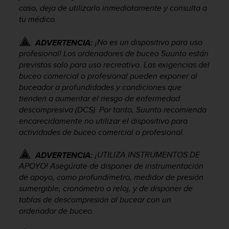
c
caso, deja de utilizarlo inmediatamente y consulta a
o
tu médico.
n
t
¡No es un dispositivo para uso
ADVERTENCIA:
e
profesional! Los ordenadores de buceo Suunto están
n
previstos solo para uso recreativo. Las exigencias del
i
buceo comercial o profesional pueden exponer al
d
buceador a profundidades y condiciones que
o
w
tienden a aumentar el riesgo de enfermedad
e
descompresiva (DCS). Por tanto, Suunto recomienda
b
encarecidamente no utilizar el dispositivo para
(
actividades de buceo comercial o profesional.
W
e
¡UTILIZA INSTRUMENTOS DE
ADVERTENCIA:
b
APOYO! Asegúrate de disponer de instrumentación
C
de apoyo, como profundímetro, medidor de presión
o
sumergible, cronómetro o reloj, y de disponer de
n
t
tablas de descompresión al bucear con un
e
ordenador de buceo.
n