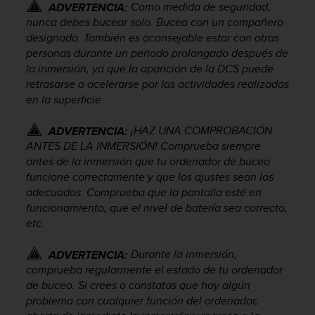
t
Como medida de seguridad,
ADVERTENCIA:
A
nunca debes bucear solo. Bucea con un compañero
c
designado. También es aconsejable estar con otras
c
personas durante un periodo prolongado después de
e
la inmersión, ya que la aparición de la DCS puede
s
retrasarse o acelerarse por las actividades realizadas
s
en la superficie.
i
b
i
¡HAZ UNA COMPROBACIÓN
ADVERTENCIA:
l
ANTES DE LA INMERSIÓN! Comprueba siempre
i
antes de la inmersión que tu ordenador de buceo
t
funcione correctamente y que los ajustes sean los
y
adecuados. Comprueba que la pantalla esté en
G
funcionamiento, que el nivel de batería sea correcto,
u
etc.
i
d
Durante la inmersión,
e
ADVERTENCIA:
l
comprueba regularmente el estado de tu ordenador
i
de buceo. Si crees o constatas que hay algún
n
problema con cualquier función del ordenador,
e