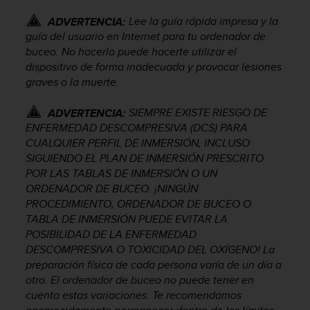
i
o
Lee la guía rápida impresa y la
ADVERTENCIA:
w
guía del usuario en Internet para tu ordenador de
e
buceo. No hacerlo puede hacerte utilizar el
b
dispositivo de forma inadecuada y provocar lesiones
d
graves o la muerte.
e
a
SIEMPRE EXISTE RIESGO DE
ADVERTENCIA:
c
ENFERMEDAD DESCOMPRESIVA (DCS) PARA
u
e
CUALQUIER PERFIL DE INMERSIÓN, INCLUSO
r
SIGUIENDO EL PLAN DE INMERSIÓN PRESCRITO
d
POR LAS TABLAS DE INMERSIÓN O UN
o
ORDENADOR DE BUCEO. ¡NINGÚN
c
PROCEDIMIENTO, ORDENADOR DE BUCEO O
o
TABLA DE INMERSIÓN PUEDE EVITAR LA
n
POSIBILIDAD DE LA ENFERMEDAD
l
DESCOMPRESIVA O TOXICIDAD DEL OXÍGENO! La
a
preparación física de cada persona varía de un día a
s
otro. El ordenador de buceo no puede tener en
P
a
cuenta estas variaciones. Te recomendamos
u