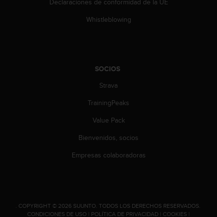
Declaraciones de conformidad de la UE
c
c
Whistleblowing
e
d
e
r
a
SOCIOS
l
Strava
a
i
TrainingPeaks
n
f
Value Pack
o
r
Bienvenidos, socios
m
a
Empresas colaboradoras
c
i
ó
n
c
.
COPYRIGHT © 2026 SUUNTO.
TODOS LOS DERECHOS RESERVADOS.
o
CONDICIONES DE USO
|
POLÍTICA DE PRIVACIDAD
|
COOKIES
|