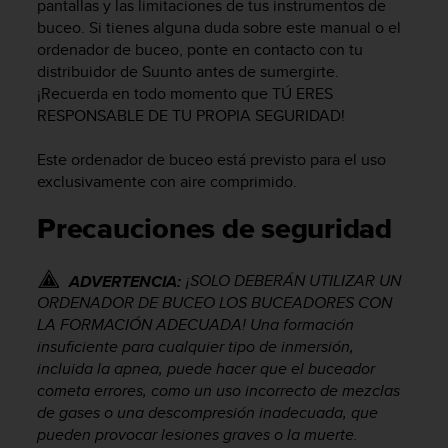
pantallas y las limitaciones de tus instrumentos de
c
buceo. Si tienes alguna duda sobre este manual o el
o
ordenador de buceo, ponte en contacto con tu
n
distribuidor de Suunto antes de sumergirte.
f
¡Recuerda en todo momento que TÚ ERES
o
r
RESPONSABLE DE TU PROPIA SEGURIDAD!
m
i
Este ordenador de buceo está previsto para el uso
d
exclusivamente con aire comprimido.
a
d
Precauciones de seguridad
A
A
e
¡SOLO DEBERÁN UTILIZAR UN
ADVERTENCIA:
n
ORDENADOR DE BUCEO LOS BUCEADORES CON
e
LA FORMACIÓN ADECUADA! Una formación
s
insuficiente para cualquier tipo de inmersión,
t
incluida la apnea, puede hacer que el buceador
e
cometa errores, como un uso incorrecto de mezclas
s
de gases o una descompresión inadecuada, que
i
pueden provocar lesiones graves o la muerte.
t