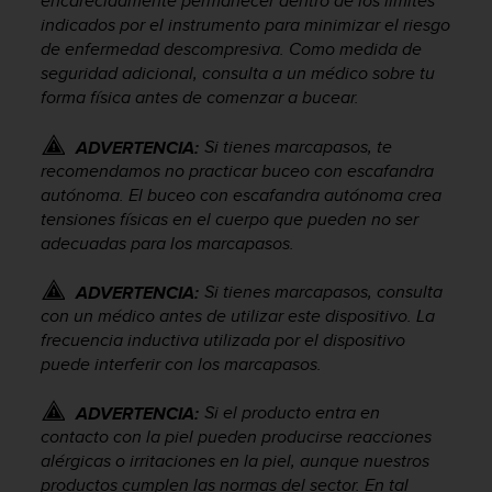
encarecidamente permanecer dentro de los límites
t
indicados por el instrumento para minimizar el riesgo
a
de enfermedad descompresiva. Como medida de
s
seguridad adicional, consulta a un médico sobre tu
d
forma física antes de comenzar a bucear.
e
a
Si tienes marcapasos, te
ADVERTENCIA:
c
recomendamos no practicar buceo con escafandra
c
autónoma. El buceo con escafandra autónoma crea
e
s
tensiones físicas en el cuerpo que pueden no ser
i
adecuadas para los marcapasos.
b
i
Si tienes marcapasos, consulta
ADVERTENCIA:
l
con un médico antes de utilizar este dispositivo. La
i
frecuencia inductiva utilizada por el dispositivo
d
puede interferir con los marcapasos.
a
d
Si el producto entra en
ADVERTENCIA:
p
contacto con la piel pueden producirse reacciones
a
r
alérgicas o irritaciones en la piel, aunque nuestros
a
productos cumplen las normas del sector. En tal