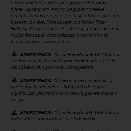
puede sustituir la adecuada preparación sobre
c
buceo. Bucear con mezcla de gases conlleva
o
peligros con los que no están familiarizados quienes
n
bucean con aire. Para bucear con Trímix, Triox,
t
Heliox y Nítrox o todos ellos, los buceadores deberán
a
c
recibir formación especializada sobre el tipo de
t
inmersión que van a practicar.
o
c
No utilices el cable USB Suunto
ADVERTENCIA:
o
en áreas en las que haya gases inflamables. El uso
n
del cable podría provocar una explosión.
e
l
No desmontes ni cambies la
ADVERTENCIA:
d
configuración del cable USB Suunto de forma
e
alguna. Esto podría provocar descargas eléctricas o
p
a
fuego.
r
t
No utilices el cable USB Suunto
ADVERTENCIA:
a
si el cable o alguna pieza están dañados.
m
e