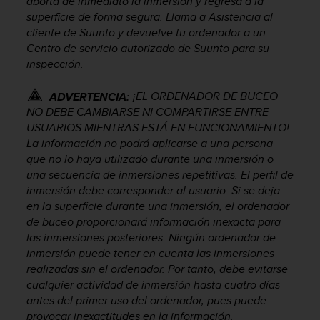
aborta de inmediato la inmersión y regresa a la
s
superficie de forma segura. Llama a Asistencia al
,
cliente de Suunto y devuelve tu ordenador a un
W
Centro de servicio autorizado de Suunto para su
C
inspección.
A
G
¡EL ORDENADOR DE BUCEO
)
ADVERTENCIA:
2
NO DEBE CAMBIARSE NI COMPARTIRSE ENTRE
.
USUARIOS MIENTRAS ESTÁ EN FUNCIONAMIENTO!
0
La información no podrá aplicarse a una persona
y
que no lo haya utilizado durante una inmersión o
o
una secuencia de inmersiones repetitivas. El perfil de
t
inmersión debe corresponder al usuario. Si se deja
r
en la superficie durante una inmersión, el ordenador
a
de buceo proporcionará información inexacta para
s
las inmersiones posteriores. Ningún ordenador de
n
inmersión puede tener en cuenta las inmersiones
o
r
realizadas sin el ordenador. Por tanto, debe evitarse
m
cualquier actividad de inmersión hasta cuatro días
a
antes del primer uso del ordenador, pues puede
s
provocar inexactitudes en la información.