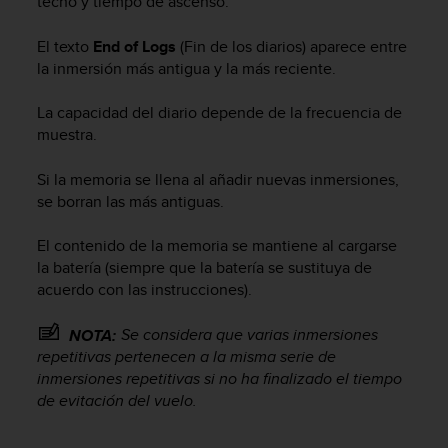
techo y tiempo de ascenso.
s
,
El texto
End of Logs
(Fin de los diarios) aparece entre
W
la inmersión más antigua y la más reciente.
C
A
La capacidad del diario depende de la frecuencia de
G
)
muestra.
2
.
Si la memoria se llena al añadir nuevas inmersiones,
0
se borran las más antiguas.
y
o
El contenido de la memoria se mantiene al cargarse
t
la batería (siempre que la batería se sustituya de
r
acuerdo con las instrucciones).
a
s
n
Se considera que varias inmersiones
NOTA:
o
repetitivas pertenecen a la misma serie de
r
inmersiones repetitivas si no ha finalizado el tiempo
m
de evitación del vuelo.
a
s