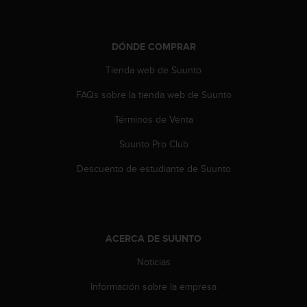
n
t
o
DÓNDE COMPRAR
d
e
Tienda web de Suunto
S
e
FAQs sobre la tienda web de Suunto
r
v
Términos de Venta
i
c
Suunto Pro Club
i
Descuento de estudiante de Suunto
o
a
l
C
l
ACERCA DE SUUNTO
i
e
Noticias
n
t
Información sobre la empresa
e