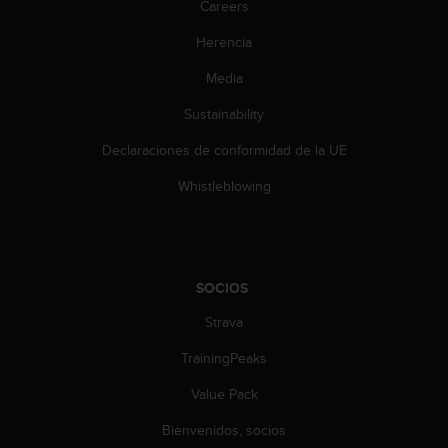
e
Careers
n
E
Herencia
E
Media
.
Sustainability
U
U
Declaraciones de conformidad de la UE
.
e
Whistleblowing
n
e
l
+
1
SOCIOS
8
5
Strava
5
TrainingPeaks
2
5
Value Pack
8
0
Bienvenidos, socios
9