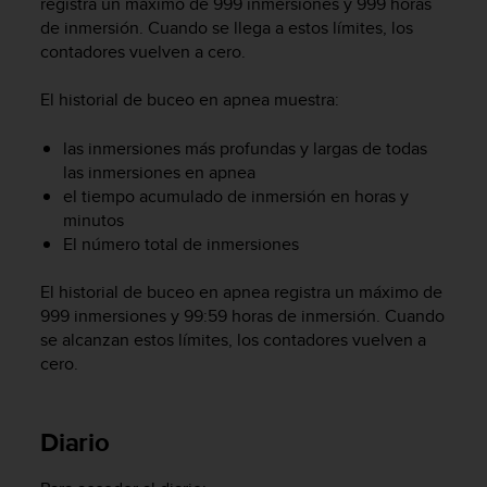
registra un máximo de 999 inmersiones y 999 horas
i
de inmersión. Cuando se llega a estos límites, los
o
w
contadores vuelven a cero.
e
b
El historial de buceo en apnea muestra:
d
e
las inmersiones más profundas y largas de todas
a
las inmersiones en apnea
c
el tiempo acumulado de inmersión en horas y
u
minutos
e
El número total de inmersiones
r
d
o
El historial de buceo en apnea registra un máximo de
c
999 inmersiones y 99:59 horas de inmersión. Cuando
o
se alcanzan estos límites, los contadores vuelven a
n
cero.
l
a
s
Diario
P
a
u