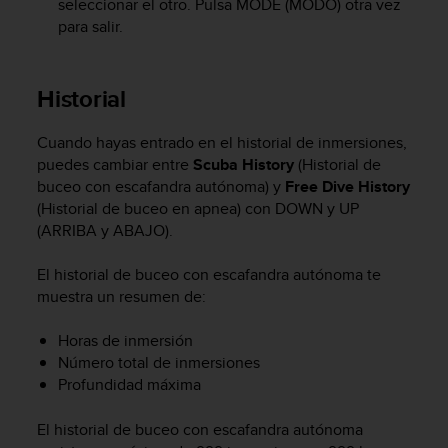
seleccionar el otro. Pulsa
MODE
(MODO) otra vez
c
para salir.
o
n
f
Historial
o
r
m
Cuando hayas entrado en el historial de inmersiones,
i
puedes cambiar entre
Scuba History
(Historial de
d
buceo con escafandra autónoma) y
Free Dive History
a
(Historial de buceo en apnea) con
DOWN
y
UP
d
(ARRIBA y ABAJO).
A
A
e
El historial de buceo con escafandra autónoma te
n
muestra un resumen de:
e
s
Horas de inmersión
t
Número total de inmersiones
e
Profundidad máxima
s
i
El historial de buceo con escafandra autónoma
t