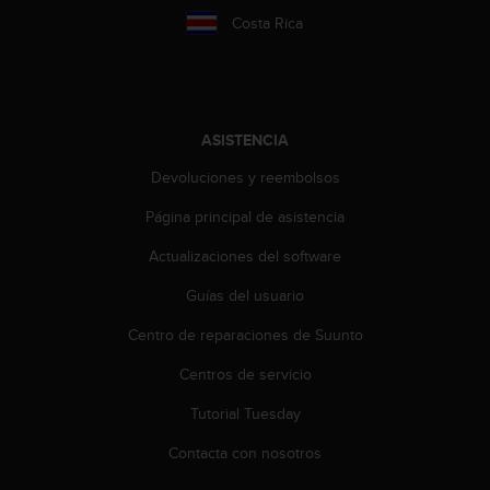
c
Costa Rica
o
n
t
a
c
ASISTENCIA
t
o
Devoluciones y reembolsos
c
o
Página principal de asistencia
n
Actualizaciones del software
e
l
Guías del usuario
d
e
Centro de reparaciones de Suunto
p
a
Centros de servicio
r
t
Tutorial Tuesday
a
Contacta con nosotros
m
e