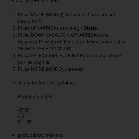
Para acceder al diario:
t
a
Pulsa
MODE
(MODO) tres veces hasta llegar al
s
modo
MEM
.
d
Pulsa
UP
(ARRIBA) para elegir
Diario
.
e
Pulsa
DOWN
(ABAJO) o
UP
(ARRIBA) para
a
desplazarte hasta el diario que deseas ver y pulsa
c
SELECT
(SELECCIONAR).
c
Pulsa
SELECT
(SELECCIONAR) para desplazarte
e
s
por las páginas.
i
Pulsa
MODE
(MODO) para salir.
b
i
Cada diario tiene tres páginas:
l
i
Página principal
d
a
d
p
a
r
profundidad máxima
a