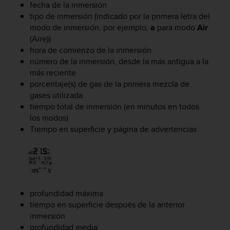
fecha de la inmersión
c
o
tipo de inmersión (indicado por la primera letra del
n
modo de inmersión, por ejemplo,
a
para modo
Air
t
(Aire))
e
hora de comienzo de la inmersión
n
número de la inmersión, desde la más antigua a la
i
más reciente
d
porcentaje(s) de gas de la primera mezcla de
o
gases utilizada
w
tiempo total de inmersión (en minutos en todos
e
los modos)
b
(
Tiempo en superficie y página de advertencias
W
e
b
C
o
n
profundidad máxima
t
tiempo en superficie después de la anterior
e
inmersión
n
profundidad media