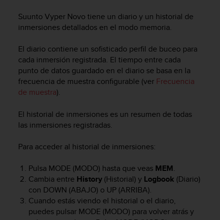
m
i
Suunto Vyper Novo
tiene un diario y un historial de
s
inmersiones detallados en el modo memoria.
o
d
El diario contiene un sofisticado perfil de buceo para
e
cada inmersión registrada. El tiempo entre cada
a
l
punto de datos guardado en el diario se basa en la
c
frecuencia de muestra configurable (ver
Frecuencia
a
de muestra
).
n
z
El historial de inmersiones es un resumen de todas
a
las inmersiones registradas.
r
e
Para acceder al historial de inmersiones:
l
n
i
Pulsa
MODE
(MODO) hasta que veas
MEM
.
v
Cambia entre
History
(Historial) y
Logbook
(Diario)
e
con
DOWN
(ABAJO) o
UP
(ARRIBA).
l
Cuando estás viendo el historial o el diario,
d
puedes pulsar
MODE
(MODO) para volver atrás y
e