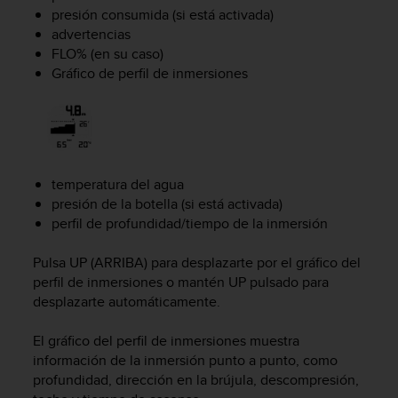
t
presión consumida (si está activada)
A
advertencias
c
FLO% (en su caso)
c
Gráfico de perfil de inmersiones
e
s
s
i
b
i
l
temperatura del agua
i
presión de la botella (si está activada)
t
perfil de profundidad/tiempo de la inmersión
y
G
Pulsa
UP
(ARRIBA) para desplazarte por el gráfico del
u
perfil de inmersiones o mantén
UP
pulsado para
i
desplazarte automáticamente.
d
e
l
El gráfico del perfil de inmersiones muestra
i
información de la inmersión punto a punto, como
n
profundidad, dirección en la brújula, descompresión,
e