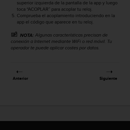
superior izquierda de la pantalla de la app y luego
c
toca “ACOPLAR” para acoplar tu reloj.
o
Comprueba el acoplamiento introduciendo en la
n
f
app el código que aparece en tu reloj.
o
r
Algunas características precisan de
NOTA:
m
conexión a Internet mediante WiFi o red móvil. Tu
i
operador te puede aplicar costes por datos.
d
a
d
A
A
Anterior
Siguiente
e
n
e
s
t
e
s
i
t