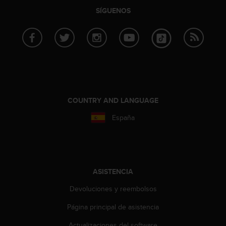
i
SÍGUENOS
o
w
e
b
d
e
a
c
u
COUNTRY AND LANGUAGE
e
r
España
d
o
c
o
n
ASISTENCIA
l
a
Devoluciones y reembolsos
s
P
Página principal de asistencia
a
u
Actualizaciones del software