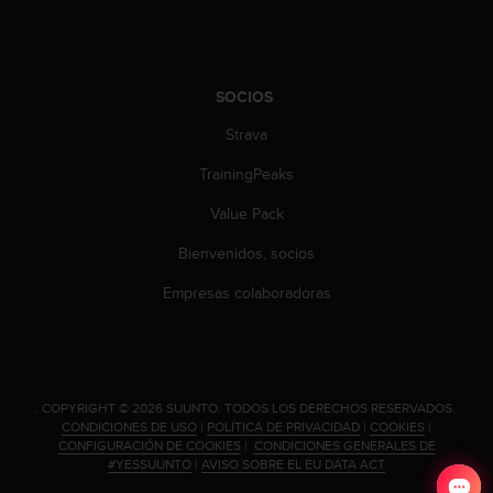
t
A
c
c
e
SOCIOS
s
s
Strava
i
TrainingPeaks
b
i
Value Pack
l
i
Bienvenidos, socios
t
y
Empresas colaboradoras
G
u
i
d
e
.
COPYRIGHT © 2026 SUUNTO.
TODOS LOS DERECHOS RESERVADOS.
l
CONDICIONES DE USO
|
POLÍTICA DE PRIVACIDAD
|
COOKIES
|
i
CONFIGURACIÓN DE COOKIES
|
CONDICIONES GENERALES DE
n
#YESSUUNTO
|
AVISO SOBRE EL EU DATA ACT
e