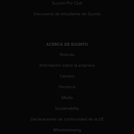
c
Suunto Pro Club
o
Descuento de estudiante de Suunto
n
t
e
n
i
ACERCA DE SUUNTO
d
o
Noticias
w
e
Información sobre la empresa
b
(
Careers
W
e
Herencia
b
Media
C
o
Sustainability
n
t
Declaraciones de conformidad de la UE
e
n
Whistleblowing