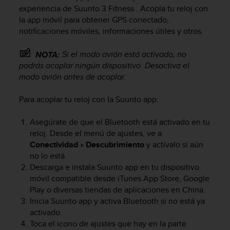
m
experiencia de
Suunto 3 Fitness
. Acopla tu reloj con
i
la app móvil para obtener GPS conectado,
s
notificaciones móviles, informaciones útiles y otros.
o
d
e
Si el modo avión está activado, no
NOTA:
a
podrás acoplar ningún dispositivo. Desactiva el
l
modo avión antes de acoplar.
c
a
Para acoplar tu reloj con la Suunto app:
n
z
Asegúrate de que el Bluetooth está activado en tu
a
reloj. Desde el menú de ajustes, ve a
r
Conectividad
»
Descubrimiento
y actívalo si aún
e
l
no lo está.
n
Descarga e instala Suunto app en tu dispositivo
i
móvil compatible desde iTunes App Store, Google
v
Play o diversas tiendas de aplicaciones en China.
e
Inicia Suunto app y activa Bluetooth si no está ya
l
activado.
d
Toca el icono de ajustes que hay en la parte
e