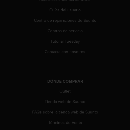
t
Guías del usuario
a
s
Centro de reparaciones de Suunto
d
e
Centros de servicio
a
c
Tutorial Tuesday
c
e
Contacta con nosotros
s
i
b
i
l
DÓNDE COMPRAR
i
Outlet
d
a
Tienda web de Suunto
d
p
FAQs sobre la tienda web de Suunto
a
r
Términos de Venta
a