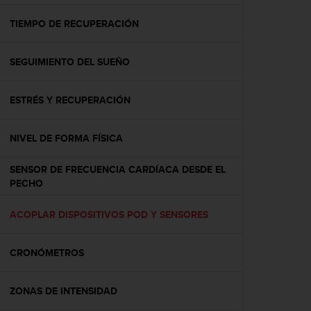
c
o
TIEMPO DE RECUPERACIÓN
n
f
SEGUIMIENTO DEL SUEÑO
o
r
m
ESTRÉS Y RECUPERACIÓN
i
d
a
NIVEL DE FORMA FÍSICA
d
A
SENSOR DE FRECUENCIA CARDÍACA DESDE EL
A
PECHO
e
n
ACOPLAR DISPOSITIVOS POD Y SENSORES
e
s
t
CRONÓMETROS
e
s
i
ZONAS DE INTENSIDAD
t