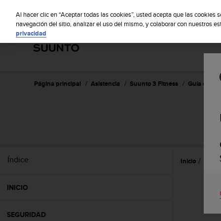
S
Sus
u
Al hacer clic en “Aceptar todas las cookies”, usted acepta que las cookies 
u
navegación del sitio, analizar el uso del mismo, y colaborar con nuestros e
privacidad
n
t
o
m
a
n
Página principal
Asistencia
Suunto 3 Fitness
Guía del us
t
i
e
n
e
s
u
Índice
Inicio
Caract
c
o
m
INICIO
p
r
o
SEGURIDAD