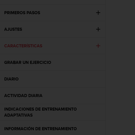
m
i
s
PRIMEROS PASOS
o
d
AJUSTES
e
a
l
CARACTERÍSTICAS
c
a
n
GRABAR UN EJERCICIO
z
a
r
DIARIO
e
l
ACTIVIDAD DIARIA
n
i
v
INDICACIONES DE ENTRENAMIENTO
e
ADAPTATIVAS
l
d
INFORMACIÓN DE ENTRENAMIENTO
e