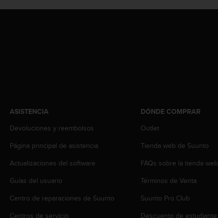
c
o
n
t
e
n
i
d
o
w
e
b
ASISTENCIA
DÓNDE COMPRAR
(
Devoluciones y reembolsos
Outlet
W
e
Página principal de asistencia
Tienda web de Suunto
b
C
Actualizaciones del software
FAQs sobre la tienda we
o
n
Guías del usuario
Términos de Venta
t
Centro de reparaciones de Suunto
Suunto Pro Club
e
n
Centros de servicio
Descuento de estudiante