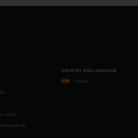
COUNTRY AND LANGUAGE
España
aks
s, socios
olaboradoras