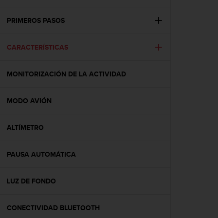
m
i
s
PRIMEROS PASOS
o
d
CARACTERÍSTICAS
e
a
l
MONITORIZACIÓN DE LA ACTIVIDAD
c
a
n
MODO AVIÓN
z
a
r
ALTÍMETRO
e
l
PAUSA AUTOMÁTICA
n
i
v
LUZ DE FONDO
e
l
d
CONECTIVIDAD BLUETOOTH
e