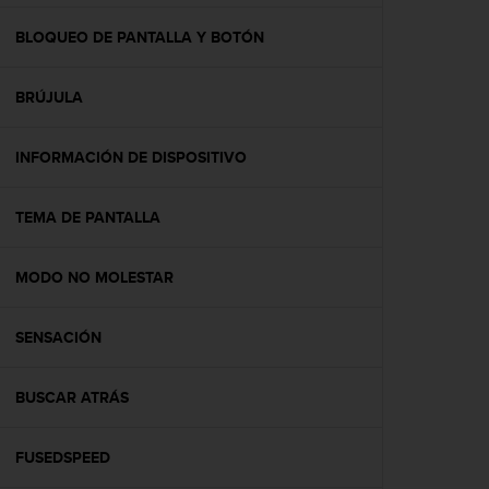
c
o
BLOQUEO DE PANTALLA Y BOTÓN
n
f
BRÚJULA
o
r
m
INFORMACIÓN DE DISPOSITIVO
i
d
a
TEMA DE PANTALLA
d
A
A
MODO NO MOLESTAR
e
n
SENSACIÓN
e
s
t
BUSCAR ATRÁS
e
s
i
FUSEDSPEED
t