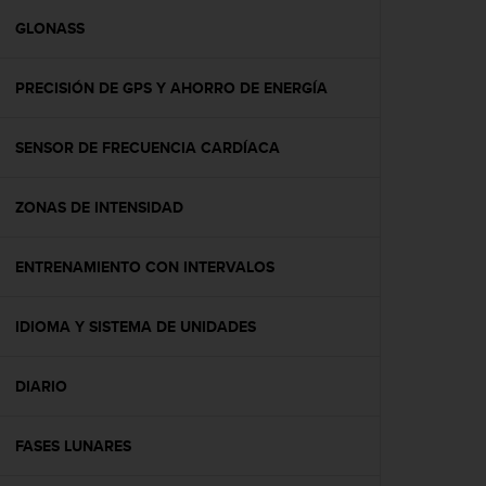
i
o
GLONASS
w
e
PRECISIÓN DE GPS Y AHORRO DE ENERGÍA
b
d
e
SENSOR DE FRECUENCIA CARDÍACA
a
c
u
ZONAS DE INTENSIDAD
e
r
d
ENTRENAMIENTO CON INTERVALOS
o
c
IDIOMA Y SISTEMA DE UNIDADES
o
n
l
DIARIO
a
s
P
FASES LUNARES
a
u