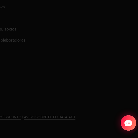
aks
s, socios
olaboradoras
#YESSUUNTO
|
AVISO SOBRE EL EU DATA ACT