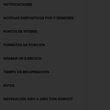
t
NOTIFICACIONES
a
s
ACOPLAR DISPOSITIVOS POD Y SENSORES
d
e
a
PUNTOS DE INTERÉS
c
c
e
FORMATOS DE POSICIÓN
s
i
b
GRABAR UN EJERCICIO
i
l
TIEMPO DE RECUPERACIÓN
i
d
a
RUTAS
d
p
a
NAVEGACIÓN GIRO A GIRO CON KOMOOT
r
a