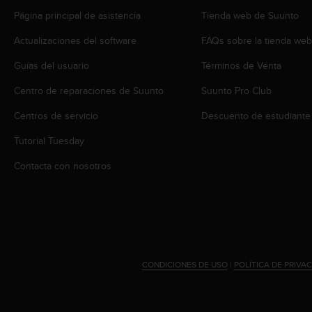
s
Página principal de asistencia
Tienda web de Suunto
,
W
Actualizaciones del software
FAQs sobre la tienda we
C
A
Guías del usuario
Términos de Venta
G
Centro de reparaciones de Suunto
Suunto Pro Club
)
2
Centros de servicio
Descuento de estudiante
.
0
Tutorial Tuesday
y
o
Contacta con nosotros
t
r
a
s
n
o
r
CONDICIONES DE USO
|
POLÍTICA DE PRIVA
m
a
s