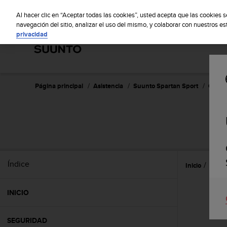
S
Sus
u
Al hacer clic en “Aceptar todas las cookies”, usted acepta que las cookies 
u
navegación del sitio, analizar el uso del mismo, y colaborar con nuestros e
privacidad
n
t
o
m
a
n
Página principal
Asistencia
Suunto Spartan Sport
Guía d
t
i
e
n
e
s
u
Índice
Inicio
Caract
c
o
m
INICIO
p
r
o
SEGURIDAD