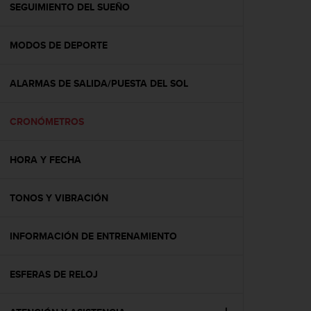
c
SEGUIMIENTO DEL SUEÑO
o
n
MODOS DE DEPORTE
t
e
n
ALARMAS DE SALIDA/PUESTA DEL SOL
i
d
o
CRONÓMETROS
w
e
b
HORA Y FECHA
(
W
TONOS Y VIBRACIÓN
e
b
C
INFORMACIÓN DE ENTRENAMIENTO
o
n
t
ESFERAS DE RELOJ
e
n