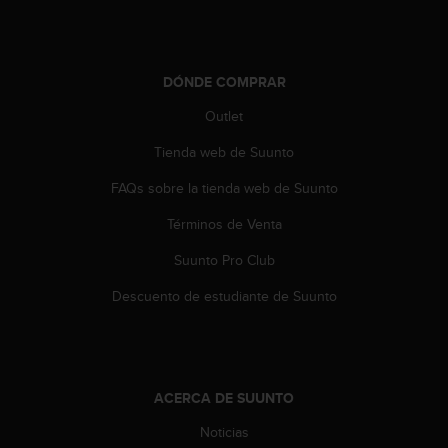
d
e
a
c
DÓNDE COMPRAR
c
e
Outlet
s
i
Tienda web de Suunto
b
i
FAQs sobre la tienda web de Suunto
l
Términos de Venta
i
d
Suunto Pro Club
a
d
Descuento de estudiante de Suunto
.
P
o
n
t
ACERCA DE SUUNTO
e
e
Noticias
n