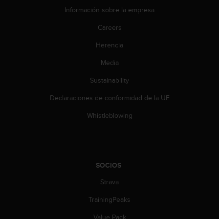
c
Información sobre la empresa
o
Careers
n
t
Herencia
a
c
Media
t
o
Sustainability
c
o
Declaraciones de conformidad de la UE
n
Whistleblowing
e
l
d
e
p
a
SOCIOS
r
Strava
t
a
TrainingPeaks
m
e
Value Pack