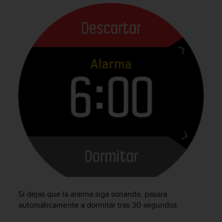
c
o
n
t
e
n
i
d
o
w
e
b
(
W
e
b
C
o
n
t
Si dejas que la alarma siga sonando, pasará
e
automáticamente a dormitar tras 30 segundos.
n