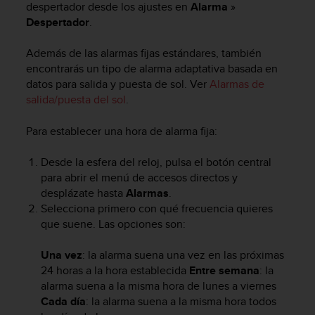
despertador desde los ajustes en
Alarma
»
c
Despertador
.
o
n
f
Además de las alarmas fijas estándares, también
o
encontrarás un tipo de alarma adaptativa basada en
r
datos para salida y puesta de sol. Ver
Alarmas de
m
salida/puesta del sol
.
i
d
Para establecer una hora de alarma fija:
a
d
Desde la esfera del reloj, pulsa el botón central
A
para abrir el menú de accesos directos y
A
e
desplázate hasta
Alarmas
.
n
Selecciona primero con qué frecuencia quieres
e
que suene. Las opciones son:
s
t
Una vez
: la alarma suena una vez en las próximas
e
24 horas a la hora establecida
Entre semana
: la
s
alarma suena a la misma hora de lunes a viernes
i
Cada día
: la alarma suena a la misma hora todos
t