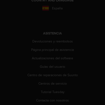
COUNTRY AND LANGUAGE
s
,
España
W
C
A
G
)
ASISTENCIA
2
.
Devoluciones y reembolsos
0
Página principal de asistencia
y
o
Actualizaciones del software
t
r
Guías del usuario
a
s
Centro de reparaciones de Suunto
n
o
Centros de servicio
r
Tutorial Tuesday
m
a
Contacta con nosotros
s