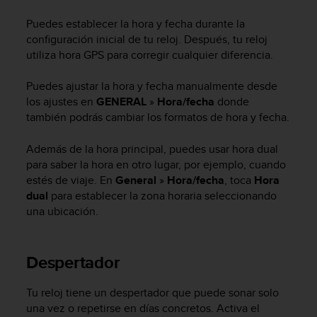
m
i
Puedes establecer la hora y fecha durante la
s
configuración inicial de tu reloj. Después, tu reloj
o
utiliza hora GPS para corregir cualquier diferencia.
d
e
Puedes ajustar la hora y fecha manualmente desde
a
l
los ajustes en
GENERAL
»
Hora/fecha
donde
c
también podrás cambiar los formatos de hora y fecha.
a
n
Además de la hora principal, puedes usar hora dual
z
para saber la hora en otro lugar, por ejemplo, cuando
a
estés de viaje. En
General
»
Hora/fecha
, toca
Hora
r
dual
para establecer la zona horaria seleccionando
e
una ubicación.
l
n
i
v
Despertador
e
l
Tu reloj tiene un despertador que puede sonar solo
d
una vez o repetirse en días concretos. Activa el
e