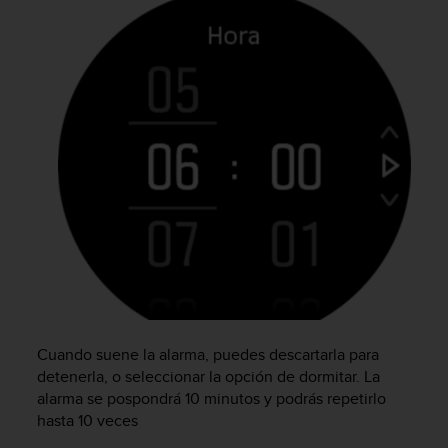
t
a
s
d
e
a
c
c
e
s
i
b
i
l
i
d
a
Cuando suene la alarma, puedes descartarla para
d
detenerla, o seleccionar la opción de dormitar. La
p
alarma se pospondrá 10 minutos y podrás repetirlo
a
r
hasta 10 veces
a