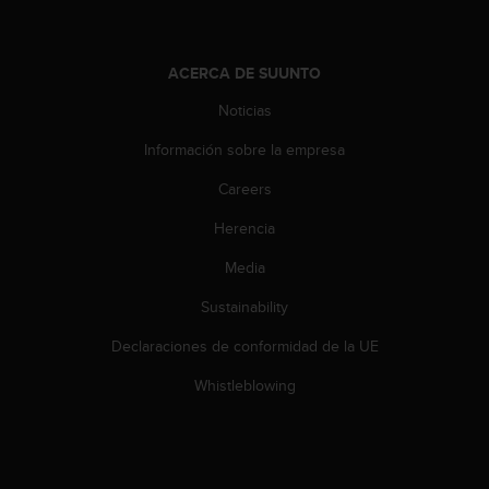
s
,
W
ACERCA DE SUUNTO
C
A
Noticias
G
)
Información sobre la empresa
2
Careers
.
0
Herencia
y
o
Media
t
r
Sustainability
a
s
Declaraciones de conformidad de la UE
n
Whistleblowing
o
r
m
a
s