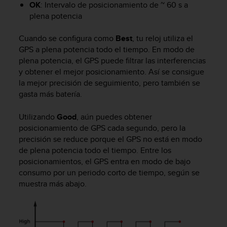
OK
: Intervalo de posicionamiento de ~ 60 s a
c
plena potencia
o
n
f
Cuando se configura como
Best
, tu reloj utiliza el
o
GPS a plena potencia todo el tiempo. En modo de
r
plena potencia, el GPS puede filtrar las interferencias
m
y obtener el mejor posicionamiento. Así se consigue
i
la mejor precisión de seguimiento, pero también se
d
gasta más batería.
a
d
Utilizando
Good
, aún puedes obtener
A
posicionamiento de GPS cada segundo, pero la
A
precisión se reduce porque el GPS no está en modo
e
n
de plena potencia todo el tiempo. Entre los
e
posicionamientos, el GPS entra en modo de bajo
s
consumo por un periodo corto de tiempo, según se
t
muestra más abajo.
e
s
i
t