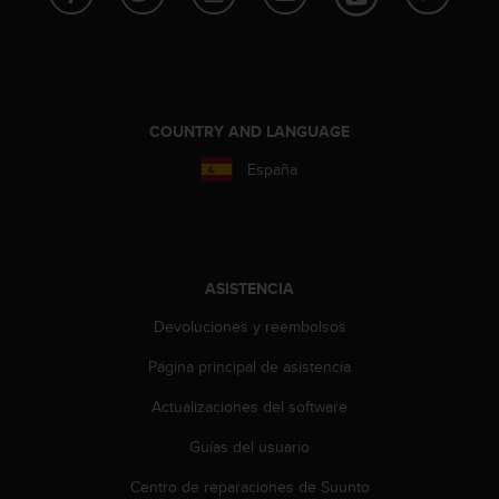
c
o
n
t
e
n
COUNTRY AND LANGUAGE
i
d
España
o
w
e
b
(
ASISTENCIA
W
e
Devoluciones y reembolsos
b
Página principal de asistencia
C
o
Actualizaciones del software
n
t
Guías del usuario
e
n
Centro de reparaciones de Suunto