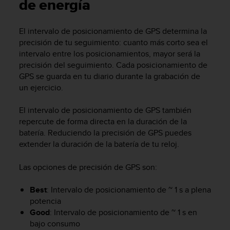
m
de energía
i
s
El intervalo de posicionamiento de GPS determina la
o
precisión de tu seguimiento: cuanto más corto sea el
d
e
intervalo entre los posicionamientos, mayor será la
a
precisión del seguimiento. Cada posicionamiento de
l
GPS se guarda en tu diario durante la grabación de
c
un ejercicio.
a
n
El intervalo de posicionamiento de GPS también
z
repercute de forma directa en la duración de la
a
batería. Reduciendo la precisión de GPS puedes
r
extender la duración de la batería de tu reloj.
e
l
n
Las opciones de precisión de GPS son:
i
v
Best
: Intervalo de posicionamiento de ~ 1 s a plena
e
potencia
l
Good
: Intervalo de posicionamiento de ~ 1 s en
d
bajo consumo
e