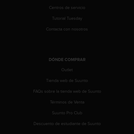
t
A
Centros de servicio
c
Tutorial Tuesday
c
e
Contacta con nosotros
s
s
i
b
i
DÓNDE COMPRAR
l
i
Outlet
t
y
Tienda web de Suunto
G
u
FAQs sobre la tienda web de Suunto
i
Términos de Venta
d
e
Suunto Pro Club
l
i
Descuento de estudiante de Suunto
n
e