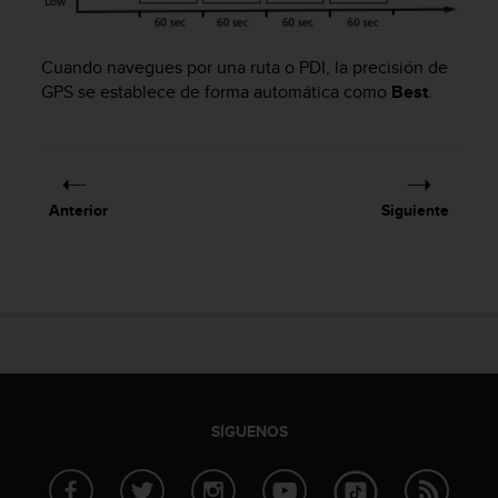
t
a
s
Cuando navegues por una ruta o PDI, la precisión de
d
GPS se establece de forma automática como
Best
.
e
a
c
c
e
Anterior
Siguiente
s
i
b
i
l
i
d
a
d
p
SÍGUENOS
a
r
a