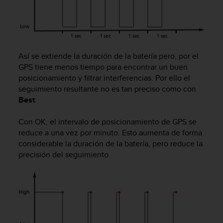
i
o
w
e
b
d
Así se extiende la duración de la batería pero, por el
e
GPS tiene menos tiempo para encontrar un buen
a
posicionamiento y filtrar interferencias. Por ello el
c
seguimiento resultante no es tan preciso como con
u
Best
.
e
r
Con OK, el intervalo de posicionamiento de GPS se
d
o
reduce a una vez por minuto. Esto aumenta de forma
c
considerable la duración de la batería, pero reduce la
o
precisión del seguimiento.
n
l
a
s
P
a
u