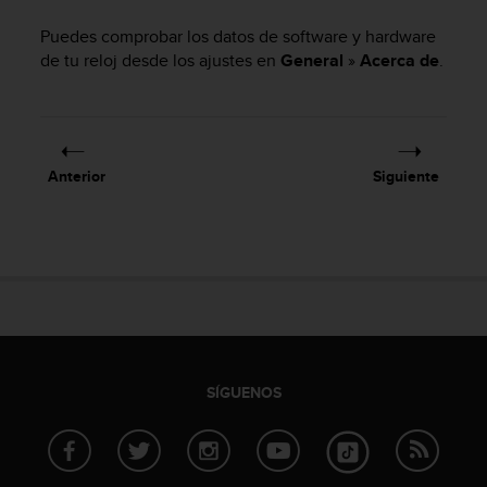
m
i
Puedes comprobar los datos de software y hardware
s
de tu reloj desde los ajustes en
General
»
Acerca de
.
o
d
e
a
l
c
Anterior
Siguiente
a
n
z
a
r
e
l
n
i
SÍGUENOS
v
e
l
d
e