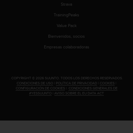
c
Strava
o
n
TrainingPeaks
t
Value Pack
e
n
Bienvenidos, socios
i
d
Empresas colaboradoras
o
w
e
b
(
.
COPYRIGHT © 2026 SUUNTO.
TODOS LOS DERECHOS RESERVADOS.
W
CONDICIONES DE USO
|
POLÍTICA DE PRIVACIDAD
|
COOKIES
|
e
CONFIGURACIÓN DE COOKIES
|
CONDICIONES GENERALES DE
b
#YESSUUNTO
|
AVISO SOBRE EL EU DATA ACT
C
o
n
t
e
n