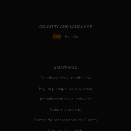
c
o
n
f
COUNTRY AND LANGUAGE
o
r
España
m
i
d
a
d
ASISTENCIA
A
A
Devoluciones y reembolsos
e
n
Página principal de asistencia
e
s
Actualizaciones del software
t
e
Guías del usuario
s
Centro de reparaciones de Suunto
i
t
Centros de servicio