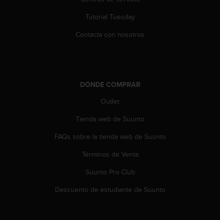
i
o
Tutorial Tuesday
w
e
Contacta con nosotros
b
d
e
a
c
DÓNDE COMPRAR
u
e
Outlet
r
Tienda web de Suunto
d
o
FAQs sobre la tienda web de Suunto
c
o
Términos de Venta
n
l
Suunto Pro Club
a
s
Descuento de estudiante de Suunto
P
a
u