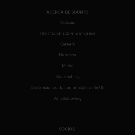
t
a
ACERCA DE SUUNTO
s
Noticias
d
e
Información sobre la empresa
a
c
Careers
c
e
Herencia
s
i
Media
b
Sustainability
i
l
Declaraciones de conformidad de la UE
i
d
Whistleblowing
a
d
p
a
r
SOCIOS
a