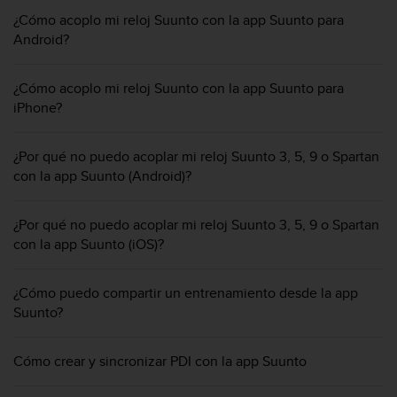
m
i
¿Cómo acoplo mi reloj Suunto con la app Suunto para
s
Android?
o
d
¿Cómo acoplo mi reloj Suunto con la app Suunto para
e
iPhone?
a
l
c
¿Por qué no puedo acoplar mi reloj Suunto 3, 5, 9 o Spartan
a
con la app Suunto (Android)?
n
z
a
¿Por qué no puedo acoplar mi reloj Suunto 3, 5, 9 o Spartan
r
con la app Suunto (iOS)?
e
l
n
¿Cómo puedo compartir un entrenamiento desde la app
i
Suunto?
v
e
l
Cómo crear y sincronizar PDI con la app Suunto
d
e