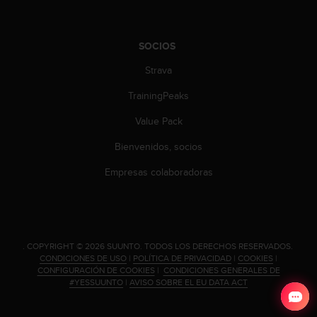
d
e
a
SOCIOS
c
c
Strava
e
s
TrainingPeaks
i
b
Value Pack
i
l
Bienvenidos, socios
i
Empresas colaboradoras
d
a
d
.
P
o
.
COPYRIGHT © 2026 SUUNTO.
TODOS LOS DERECHOS RESERVADOS.
n
CONDICIONES DE USO
|
POLÍTICA DE PRIVACIDAD
|
COOKIES
|
CONFIGURACIÓN DE COOKIES
|
CONDICIONES GENERALES DE
t
#YESSUUNTO
|
AVISO SOBRE EL EU DATA ACT
e
e
n