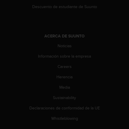
s
Descuento de estudiante de Suunto
,
W
C
A
G
ACERCA DE SUUNTO
)
2
Noticias
.
0
Información sobre la empresa
y
Careers
o
t
Herencia
r
a
Media
s
n
Sustainability
o
r
Declaraciones de conformidad de la UE
m
Whistleblowing
a
s