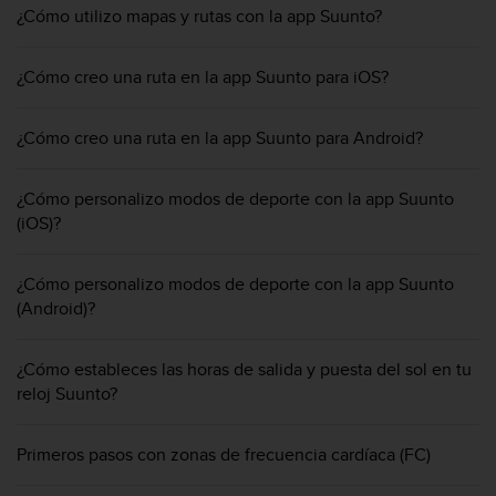
c
¿Cómo utilizo mapas y rutas con la app Suunto?
o
n
¿Cómo creo una ruta en la app Suunto para iOS?
f
o
r
¿Cómo creo una ruta en la app Suunto para Android?
m
i
d
¿Cómo personalizo modos de deporte con la app Suunto
a
(iOS)?
d
A
A
¿Cómo personalizo modos de deporte con la app Suunto
e
(Android)?
n
e
¿Cómo estableces las horas de salida y puesta del sol en tu
s
t
reloj Suunto?
e
s
Primeros pasos con zonas de frecuencia cardíaca (FC)
i
t