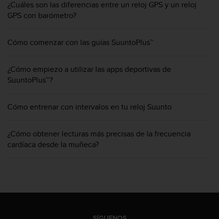
¿Cuáles son las diferencias entre un reloj GPS y un reloj
t
GPS con barómetro?
a
s
d
Cómo comenzar con las guías SuuntoPlus™
e
a
c
¿Cómo empiezo a utilizar las apps deportivas de
c
SuuntoPlus™?
e
s
i
Cómo entrenar con intervalos en tu reloj Suunto
b
i
¿Cómo obtener lecturas más precisas de la frecuencia
l
cardíaca desde la muñeca?
i
d
a
d
p
a
r
a
SÍGUENOS