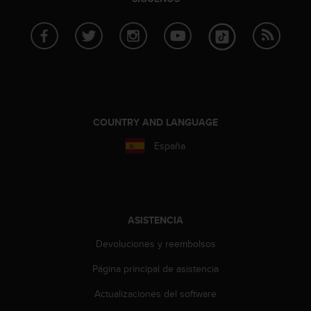
c
o
n
t
e
n
i
d
o
COUNTRY AND LANGUAGE
w
e
España
b
(
W
e
b
ASISTENCIA
C
o
Devoluciones y reembolsos
n
Página principal de asistencia
t
e
Actualizaciones del software
n