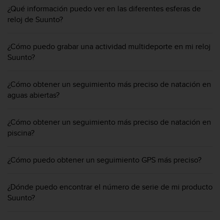
i
¿Qué información puedo ver en las diferentes esferas de
o
reloj de Suunto?
w
e
b
¿Cómo puedo grabar una actividad multideporte en mi reloj
d
Suunto?
e
a
c
¿Cómo obtener un seguimiento más preciso de natación en
u
aguas abiertas?
e
r
d
¿Cómo obtener un seguimiento más preciso de natación en
o
piscina?
c
o
¿Cómo puedo obtener un seguimiento GPS más preciso?
n
l
a
¿Dónde puedo encontrar el número de serie de mi producto
s
Suunto?
P
a
u