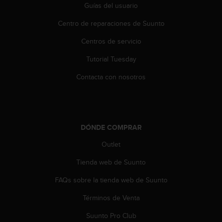
t
Guías del usuario
A
c
Centro de reparaciones de Suunto
c
e
Centros de servicio
s
Tutorial Tuesday
s
i
Contacta con nosotros
b
i
l
i
t
DÓNDE COMPRAR
y
G
Outlet
u
i
Tienda web de Suunto
d
e
FAQs sobre la tienda web de Suunto
l
Términos de Venta
i
n
Suunto Pro Club
e