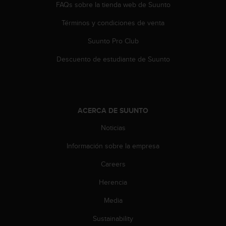
FAQs sobre la tienda web de Suunto
t
a
Términos y condiciones de venta
s
d
Suunto Pro Club
e
Descuento de estudiante de Suunto
a
c
c
e
s
i
ACERCA DE SUUNTO
b
Noticias
i
l
Información sobre la empresa
i
d
Careers
a
d
Herencia
p
Media
a
r
Sustainability
a