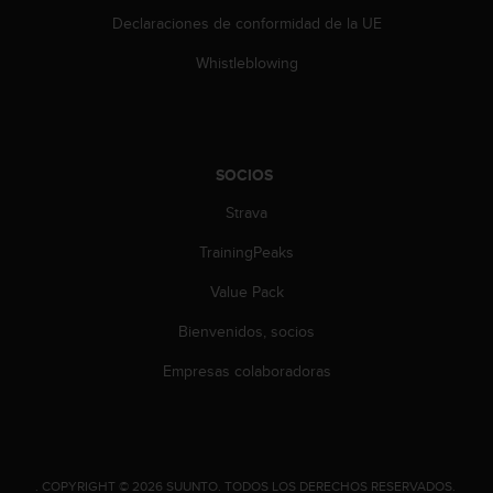
c
Declaraciones de conformidad de la UE
o
n
Whistleblowing
t
e
n
i
d
SOCIOS
o
w
Strava
e
TrainingPeaks
b
(
Value Pack
W
e
Bienvenidos, socios
b
C
Empresas colaboradoras
o
n
t
e
n
.
COPYRIGHT © 2026 SUUNTO.
TODOS LOS DERECHOS RESERVADOS.