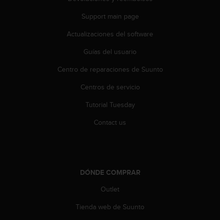
i
o
Support main page
w
e
Actualizaciones del software
b
Guías del usuario
d
e
Centro de reparaciones de Suunto
a
c
Centros de servicio
u
e
Tutorial Tuesday
r
d
Contact us
o
c
o
n
l
DÓNDE COMPRAR
a
Outlet
s
P
Tienda web de Suunto
a
u