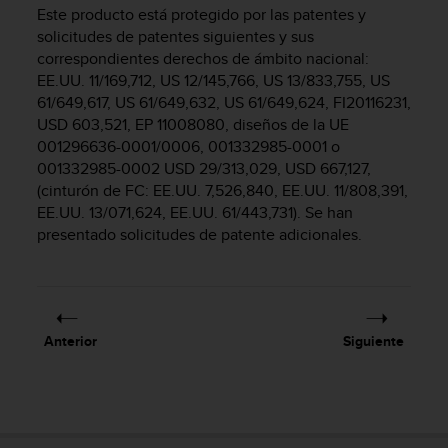
m
Este producto está protegido por las patentes y
i
solicitudes de patentes siguientes y sus
s
correspondientes derechos de ámbito nacional:
o
EE.UU. 11/169,712, US 12/145,766, US 13/833,755, US
d
61/649,617, US 61/649,632, US 61/649,624, FI20116231,
e
a
USD 603,521, EP 11008080, diseños de la UE
l
001296636-0001/0006, 001332985-0001 o
c
001332985-0002 USD 29/313,029, USD 667,127,
a
(cinturón de FC: EE.UU. 7,526,840, EE.UU. 11/808,391,
n
EE.UU. 13/071,624, EE.UU. 61/443,731). Se han
z
presentado solicitudes de patente adicionales.
a
r
e
l
n
Anterior
Siguiente
i
v
e
l
d
e