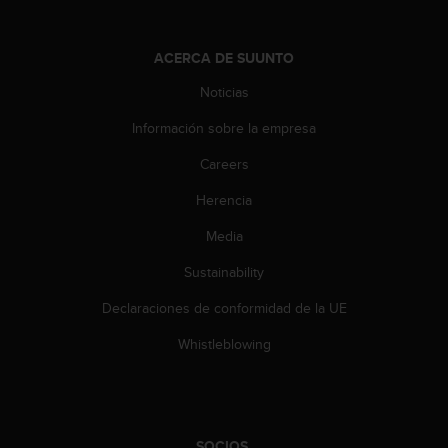
t
A
c
ACERCA DE SUUNTO
c
e
Noticias
s
s
Información sobre la empresa
i
b
Careers
i
Herencia
l
i
Media
t
y
Sustainability
G
u
Declaraciones de conformidad de la UE
i
d
Whistleblowing
e
l
i
n
e
SOCIOS