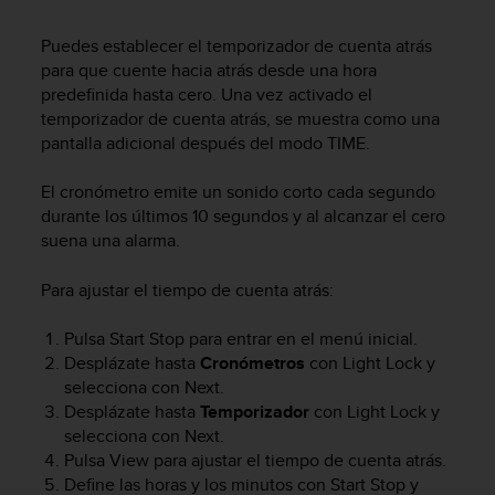
m
i
Puedes establecer el temporizador de cuenta atrás
s
o
para que cuente hacia atrás desde una hora
d
predefinida hasta cero. Una vez activado el
e
temporizador de cuenta atrás, se muestra como una
a
pantalla adicional después del modo
TIME
.
l
c
El cronómetro emite un sonido corto cada segundo
a
durante los últimos 10 segundos y al alcanzar el cero
n
suena una alarma.
z
a
Para ajustar el tiempo de cuenta atrás:
r
e
l
Pulsa
Start Stop
para entrar en el menú inicial.
n
Desplázate hasta
Cronómetros
con
Light Lock
y
i
selecciona con
Next
.
v
Desplázate hasta
Temporizador
con
Light Lock
y
e
selecciona con
Next
.
l
Pulsa
View
para ajustar el tiempo de cuenta atrás.
d
Define las horas y los minutos con
Start Stop
y
e