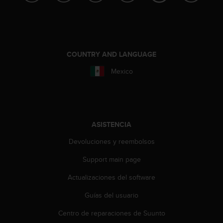
t
a
s
d
e
COUNTRY AND LANGUAGE
a
c
Mexico
c
e
s
i
b
ASISTENCIA
i
l
Devoluciones y reembolsos
i
d
Support main page
a
Actualizaciones del software
d
p
Guías del usuario
a
r
Centro de reparaciones de Suunto
a