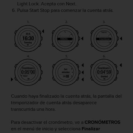
Light Lock
. Acepta con
Next
.
c
o
Pulsa
Start Stop
para comenzar la cuenta atrás.
n
f
o
r
m
i
d
a
d
A
A
e
n
e
Cuando haya finalizado la cuenta atrás, la pantalla del
s
temporizador de cuenta atrás desaparece
t
transcurrida una hora.
e
s
Para desactivar el cronómetro, ve a
CRONÓMETROS
i
en el menú de inicio y selecciona
Finalizar
t