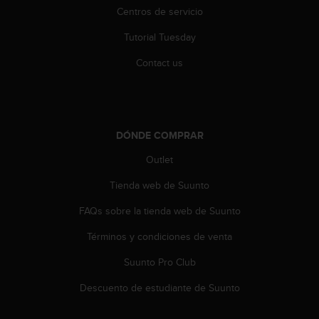
c
Centros de servicio
o
n
Tutorial Tuesday
t
Contact us
e
n
i
d
o
w
DÓNDE COMPRAR
e
Outlet
b
(
Tienda web de Suunto
W
e
FAQs sobre la tienda web de Suunto
b
C
Términos y condiciones de venta
o
Suunto Pro Club
n
t
Descuento de estudiante de Suunto
e
n