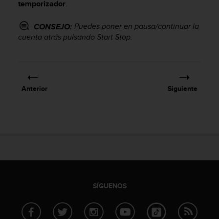
i
temporizador
.
o
w
Puedes poner en pausa/continuar la
CONSEJO:
e
cuenta atrás pulsando
Start Stop
.
b
d
e
a
c
Anterior
Siguiente
u
e
r
d
o
c
o
n
l
a
SÍGUENOS
s
P
a
u